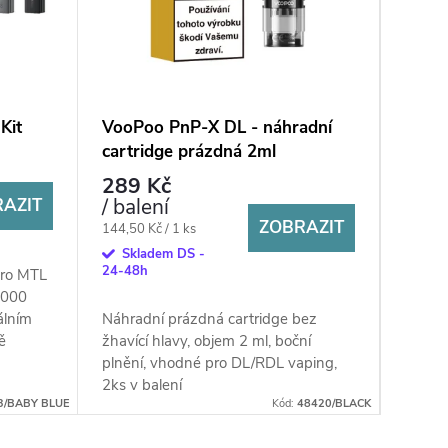
Kit
VooPoo PnP-X DL - náhradní
VooP
cartridge prázdná 2ml
(245
289 Kč
899
/ balení
AZIT
Skl
ZOBRAZIT
24-48
Měrná
144,50 Kč / 1 ks
cena:
Skladem DS -
24-48h
pro MTL
Elektr
1000
potah 
álním
Náhradní prázdná cartridge bez
mAh, 
ě
žhavící hlavy, objem 2 ml, boční
výkon
B-C...
plnění, vhodné pro DL/RDL vaping,
spínán
2ks v balení
3/BABY BLUE
Kód:
48420/BLACK