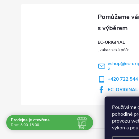
EC-ORIGINAL
eshop
@
ec-ori
z
+420 722 544
EC-ORIGINAL
Používáme 
pohodlné pr
Prodejna je otevřena
provozu web
Navštivte nás osobně
Dnes 8:00-18:00
výkon a použ
Skrýt
Čas