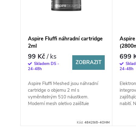
Aspire Fluffi náhradní cartridge
Aspire 
ml
2ml
(2800
99 Kč
/ ks
699 
ŠÍKU
ZOBRAZIT
Skladem DS -
Skla
24-48h
24-48h
igaret
Aspire Fluffi Meshed jsou náhradní
Elektron
m
cartridge o objemu 2 ml s
integro
á
vyměnitelným 510 náustkem.
zajišťuj
Moderní mesh pletivo zajišťuje
nabití. 
..
bleskové žhavení.
přehledn
Kód:
48359
Kód:
48429/0-4OHM