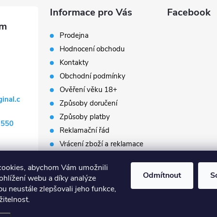
Informace pro Vás
Facebook
Prodejna
Hodnocení obchodu
Kontakty
Obchodní podmínky
Ověření věku 18+
ginal.c
Způsoby doručení
Způsoby platby
 550
Reklamační řád
Vrácení zboží a reklamace
Napište nám
cookies, abychom Vám umožnili
Prodávané značky
Odmítnout
S
ohlížení webu a díky analýze
Slovník pojmů
u neustále zlepšovali jeho funkce,
itelnost.