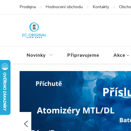
Přejít
Prodejna
Hodnocení obchodu
Kontakty
Obcho
na
obsah
Novinky
Připravujeme
Akce - 
Předchozí