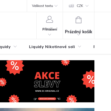
by platby
Reklamační řád
Velikost textu
Vrácení zboží a reklamace
Napi
CZK
NÁKUPNÍ
KOŠÍK
Přihlášení
Prázdný košík
iquidy
Liquidy Nikotinové soli
Příchutě
dující