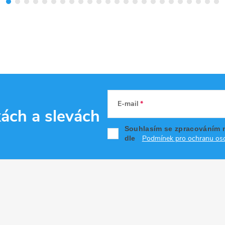
E-mail
kách
a slevách
Souhlasím se zpracováním 
Podmínek pro ochranu oso
dle