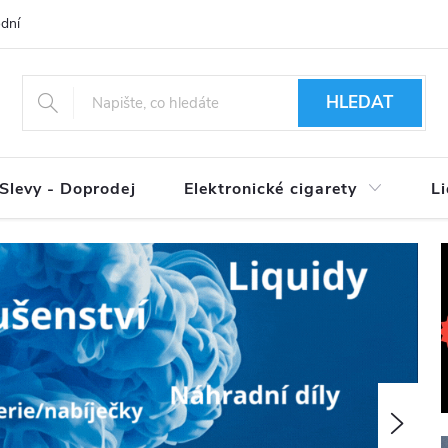
dní podmínky
Ověření věku 18+
Způsoby doručení
Způso
HLEDAT
Slevy - Doprodej
Elektronické cigarety
L
Násle