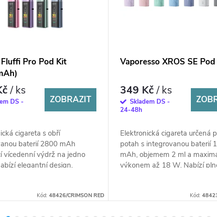
Fluffi Pro Pod Kit
Vaporesso XROS SE Pod 
mAh)
Kč
/ ks
349 Kč
/ ks
ZOBRAZIT
ZOBR
dem DS -
Skladem DS -
24-48h
ická cigareta s obří
Elektronická cigareta určená 
vanou baterií 2800 mAh
potah s integrovanou baterií 
ící vícedenní výdrž na jedno
mAh, objemem 2 ml a maxim
Nabízí elegantní design,
výkonem až 18 W. Nabízí pln
ý displej pro pohodlné...
automatické spínání, rychlé US
Kód:
48426/CRIMSON RED
Kód:
4842