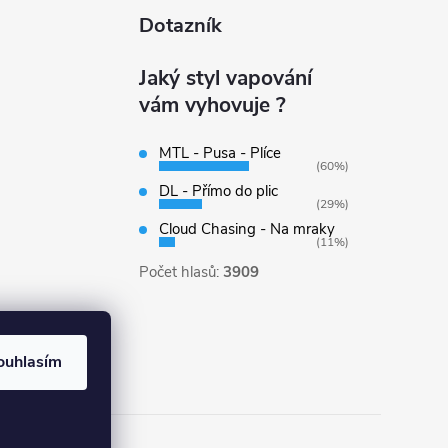
Dotazník
Jaký styl vapování
vám vyhovuje ?
MTL - Pusa - Plíce
(60%)
DL - Přímo do plic
(29%)
Cloud Chasing - Na mraky
(11%)
Počet hlasů:
3909
ouhlasím