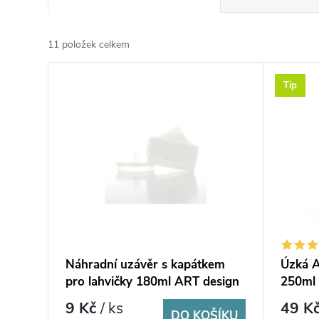
a
z
e
11
položek celkem
n
V
í
Tip
ý
p
p
r
i
o
s
d
p
u
r
k
o
t
d
ů
u
k
Náhradní uzávěr s kapátkem
Úzká A
t
pro lahvičky 180ml ART design
250ml 
ů
9 Kč
/ ks
49 K
DO KOŠÍKU