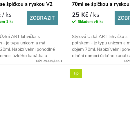
se špičkou a ryskou V2
70ml se špičkou a rysko
č
/ ks
25 Kč
/ ks
ZOBRAZIT
ZOB
dem
1 ks
Skladem
>5 ks
 Úzká ART lahvička s
Stylová Úzká ART lahvička s
m - je typu unicorn a má
potiskem - je typu unicorn a 
20ml. Nabízí velmi pohodlné
objem 70ml. Nabízí velmi poh
pomocí úzkého kapátka a
plnění pomocí úzkého kapátk
Kód:
29339/DES1
Kód
míchání náplní díky rysce,
snadné míchání náplní díky ry
která je...
Tip