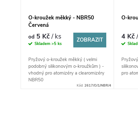
O-kroužek měkký - NBR50
O-kro
Červená
5 Kč
/ ks
4 Kč
od
ZOBRAZIT
Skladem
>5 ks
Skla
Pryžový o-kroužek měkký ( velmi
Pryžový
podobný silikonovým o-kroužkům ) -
silikon
vhodný pro atomizéry a clearomizéry
pro ato
NBR50
Kód:
2617/O/1/NBR/4
O
v
l