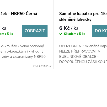
užek - NBR50 Černá
Samotné kapátko pro 15
skleněné lahvičky
/ ks
6 Kč
/ ks
ZOBRAZIT
DO K
dem
>5 ks
Skladem
>5 ks
 o-kroužek ( velmi podobný
UPOZORNĚNÍ : skleněné kap
ovým o-kroužkům ) - vhodný
NELZE PŘEPRAVOVAT V
mizéry a clearomizéry NBR50
BUBLINKOVÉ OBÁLCE -
DOPORUČENOU ZÁSILKOU T
Kód:
2616/O-K
kapátko je pouze pro 15ml ve
skleněné lahvičky