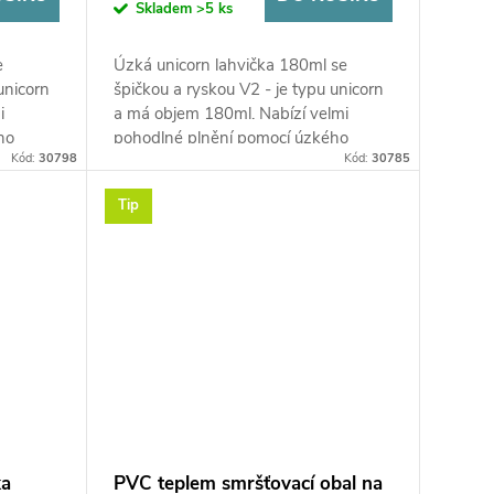
Skladem
>5 ks
e
Úzká unicorn lahvička 180ml se
unicorn
špičkou a ryskou V2 - je typu unicorn
i
a má objem 180ml. Nabízí velmi
ho
pohodlné plnění pomocí úzkého
Kód:
30798
Kód:
30785
plní
kapátka a snadné míchání náplní
díky...
Tip
ka
PVC teplem smršťovací obal na