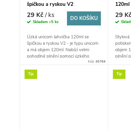
špičkou a ryskou V2
120ml 
29 Kč
/ ks
29 K
DO KOŠÍKU
Skladem
>5 ks
Skla
Úzká unicorn lahvička 120ml se
Stylová
špičkou a ryskou V2 - je typu unicorn
potiske
a má objem 120ml. Nabízí velmi
objem 1
pohodlné plnění pomocí úzkého
plnění 
Kód:
30784
kapátka a snadné míchání náplní
snadné 
díky...
která...
Tip
Tip