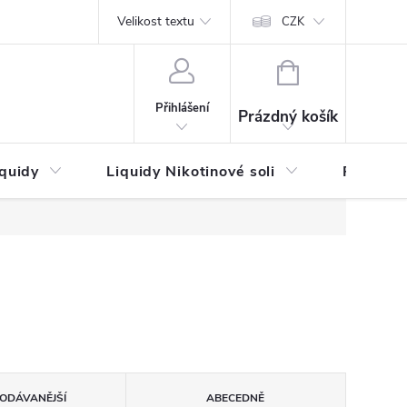
by platby
Reklamační řád
Velikost textu
Vrácení zboží a reklamace
Napi
CZK
NÁKUPNÍ
KOŠÍK
Přihlášení
Prázdný košík
iquidy
Liquidy Nikotinové soli
Příchutě
ODÁVANĚJŠÍ
ABECEDNĚ