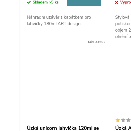
Skladem
>5 ks
Vypr
Náhradní uzávěr s kapátkem pro
Stylová
lahvičky 180ml ART design
potiske
objem 2
plnění 
Kód:
34692
snadné m
Úzká unicorn lahvička 120ml se
Úzká A