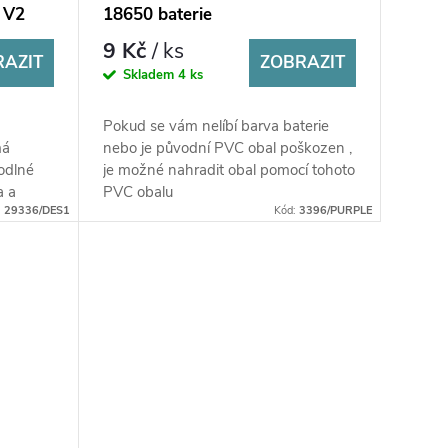
u V2
18650 baterie
9 Kč
/ ks
RAZIT
ZOBRAZIT
Skladem
4 ks
Pokud se vám nelíbí barva baterie
má
nebo je původní PVC obal poškozen ,
odlné
je možné nahradit obal pomocí tohoto
a a
PVC obalu
:
29336/DES1
Kód:
3396/PURPLE
sce,