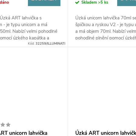
odáno
Skladem
>5 ks
 Úzká ART lahvička s
Úzká unicorn lahvička 70ml s
m - je typu unicorn a má
špičkou a ryskou V2 - je typu 
50ml. Nabízí velmi pohodlné
a má objem 70ml. Nabízí velm
pomocí úzkého kapátka a
pohodlné plnění pomocí úzké
Kód:
32259/ILLUMINATI
íchání náplní díky rysce,...
kapátka a snadné míchání ná
díky...
RT unicorn lahvička
Úzká ART unicorn lahvič