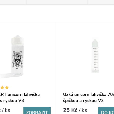
RT unicorn lahvička
Úzká unicorn lahvička 70
s ryskou V3
špičkou a ryskou V2
č
/ ks
25 Kč
/ ks
ZOBRAZIT
DO K