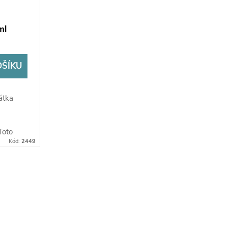
ml
OŠÍKU
átka
oto
Kód:
2449
rzi