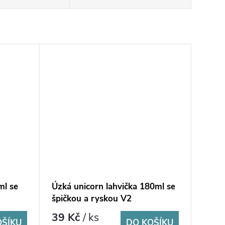
ml se
Úzká unicorn lahvička 180ml se
špičkou a ryskou V2
39 Kč
/ ks
OŠÍKU
DO KOŠÍKU