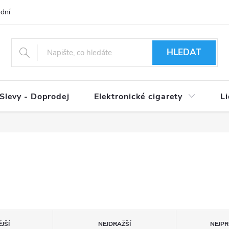
dní podmínky
Ověření věku 18+
Způsoby doručení
Způso
HLEDAT
Slevy - Doprodej
Elektronické cigarety
L
JŠÍ
NEJDRAŽŠÍ
NEJPR