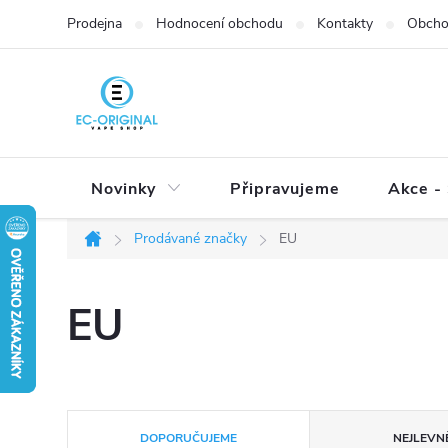
Přejít
Prodejna
Hodnocení obchodu
Kontakty
Obcho
na
obsah
Novinky
Připravujeme
Akce - 
Prodávané značky
EU
Domů
EU
Ř
DOPORUČUJEME
NEJLEVNĚ