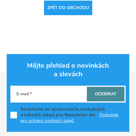
ZPĚT DO OBCHODU
Mějte přehled o novinkách
a slevách
Z
á
E-mail
ODEBÍRAT
p
Souhlasím se zpracováním nezbytných
Podmínek
osobních údajů pro Newsletter dle
a
pro ochranu osobních údajů