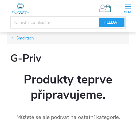
Přejít
NÁKUPNÍ
KOŠÍK
na
obsah
HLEDAT
Smoktech
G-Priv
Produkty teprve
připravujeme.
Můžete se ale podívat na ostatní kategorie.