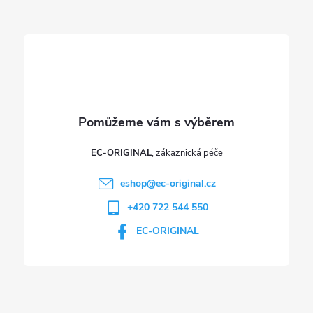
t
í
EC-ORIGINAL
eshop
@
ec-original.cz
+420 722 544 550
EC-ORIGINAL