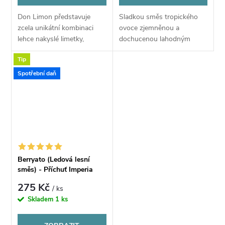
Don Limon představuje
Sladkou směs tropického
zcela unikátní kombinaci
ovoce zjemněnou a
lehce nakyslé limetky,
dochucenou lahodným
zralého hroznového vína a
kokosovým mlékem si ihned
Tip
sladké šťávy z agáve modré,
zamilujete. Nechte se
která dělá z této příchuti
unášet tropy s tímto
Spotřební daň
skutečný poklad....
jedinečným aromatem. ...
Berryato (Ledová lesní
směs) - Příchuť Imperia
Shark Attack
275 Kč
/ ks
Skladem
1 ks