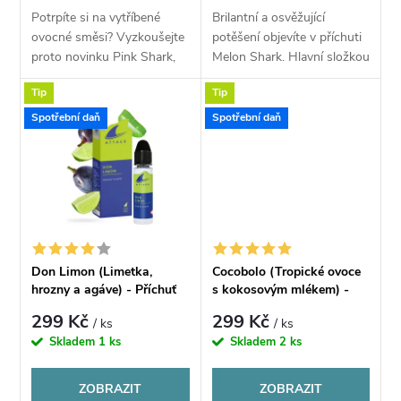
d
Potrpíte si na vytříbené
Brilantní a osvěžující
d
ovocné směsi? Vyzkoušejte
potěšení objevíte v příchuti
u
proto novinku Pink Shark,
Melon Shark. Hlavní složkou
u
která v sobě kombinuje
je ledový vodní meloun se
Tip
Tip
delikátní chuť čerstvě
sladkými tóny, tato složka je
k
natrhaných jahod zalitých
doplněna výrazným
k
Spotřební daň
Spotřební daň
malinovým džemem,...
aromatem...
t
t
ů
ů
Don Limon (Limetka,
Cocobolo (Tropické ovoce
hrozny a agáve) - Příchuť
s kokosovým mlékem) -
Imperia Shark Attack
Příchuť Imperia Shark
299 Kč
299 Kč
/ ks
/ ks
Attack
Skladem
1 ks
Skladem
2 ks
ZOBRAZIT
ZOBRAZIT