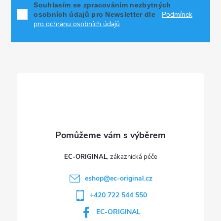
p
í
Souhlasím se zpracováním nezbytných
Podmínek
osobních údajů pro Newsletter dle
p
a
pro ochranu osobních údajů
r
t
v
í
k
y
v
ý
p
EC-ORIGINAL
i
eshop
@
ec-original.cz
+420 722 544 550
s
EC-ORIGINAL
u