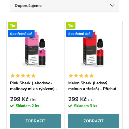
Ř
Doporučujeme
a
Nejlevnější
V
Tip
Tip
Nejdražší
z
Spotřební daň
Spotřební daň
ý
Nejprodávanější
e
p
Abecedně
n
i
í
s
Pink Shark (Jahodovo-
Melon Shark (Ledový
p
malinový mix s rybízem) -
meloun a třešeň) - Příchuť
p
Příchuť Imperia Attack
Imperia Attack S&V 10ml
299 Kč
299 Kč
/ ks
/ ks
S&V 10ml
r
Skladem
2 ks
Skladem
3 ks
r
o
ZOBRAZIT
ZOBRAZIT
o