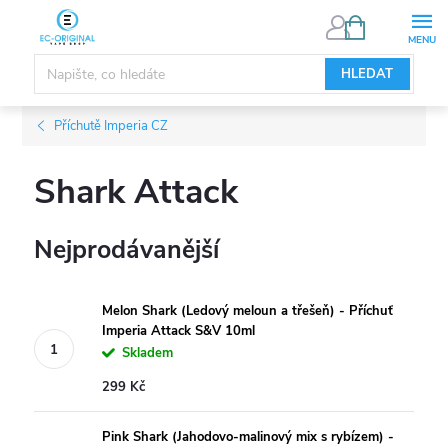
Přejít
NÁKUPNÍ
KOŠÍK
na
obsah
HLEDAT
Příchutě Imperia CZ
Shark Attack
Nejprodávanější
Melon Shark (Ledový meloun a třešeň) - Příchuť
Imperia Attack S&V 10ml
Skladem
299 Kč
Pink Shark (Jahodovo-malinový mix s rybízem) -