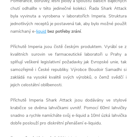
Pomeranče, borůvky, lesní plody a spoustu dalších báječných
chutí odhalíte v této jedinečné kolekci. Řada Shark Attack
byla vyvinuta a vyrobena v laboratořích Imperia. Struktura
jednotlivých receptů je postavená tak, aby bylo možné použít
namíchaný e-
liquid
bez potřeby zrání
.
Příchutě Imperia jsou čistě českým produktem. Vyrábí se z
kvalitních surovin ve farmaceutické laboratoři u Prahy a
splňují veškeré legislativní požadavky jak Evropské unie, tak
samozřejmě i České republiky. Výrobce Boudoir Samadhi si
zakládá na vysoké kvalitě svých výrobků, o čemž svědčí i
jejich celostátní oblíbenosti.
Příchutě Imperia Shark Attack jsou dodávány ve stylové
krabičce se dvěma lahvičkami uvnitř. Pomocí 60ml lahvičky
snadno a rychle namícháte svůj e-liquid a 10ml úzká lahvička
dobře poslouží pro diskrétní přenášení e-liquidu.