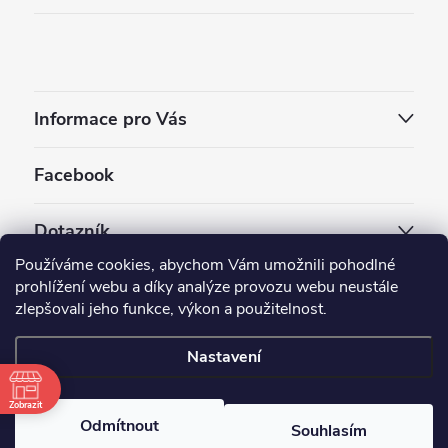
Informace pro Vás
Facebook
Dotazník
Používáme cookies, abychom Vám umožnili pohodlné
Jaký styl vapování vám vyhovuje ?
prohlížení webu a díky analýze provozu webu neustále
zlepšovali jeho funkce, výkon a použitelnost.
Počet hlasů:
3910
Nastavení
Copyright 2026
EC-ORIGINAL
. Všechna práva vyhrazena.
Upravit nastavení cookies
Zobrazit
Odmítnout
Souhlasím
Vytvořil Shoptet