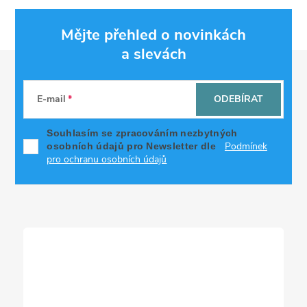
Mějte přehled o novinkách
a slevách
Z
á
E-mail
ODEBÍRAT
p
Souhlasím se zpracováním nezbytných
Podmínek
osobních údajů pro Newsletter dle
a
pro ochranu osobních údajů
t
í