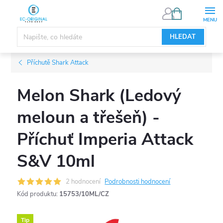
Přejít
NÁKUPNÍ
KOŠÍK
na
obsah
HLEDAT
Příchutě Shark Attack
Melon Shark (Ledový
meloun a třešeň) -
Příchuť Imperia Attack
S&V 10ml
2 hodnocení
Podrobnosti hodnocení
Kód produktu:
15753/10ML/CZ
Tip