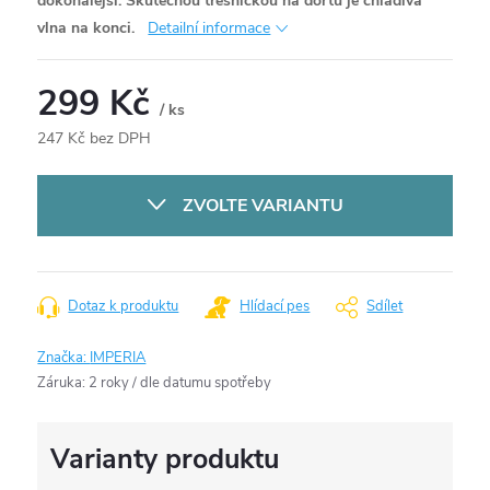
dokonalejší. Skutečnou třešničkou na dortu je chladivá
vlna na konci.
Detailní informace
299 Kč
/ ks
247 Kč bez DPH
Měrná
cena:
ZVOLTE VARIANTU
Dotaz k produktu
Hlídací pes
Sdílet
Značka:
IMPERIA
Záruka
:
2 roky / dle datumu spotřeby