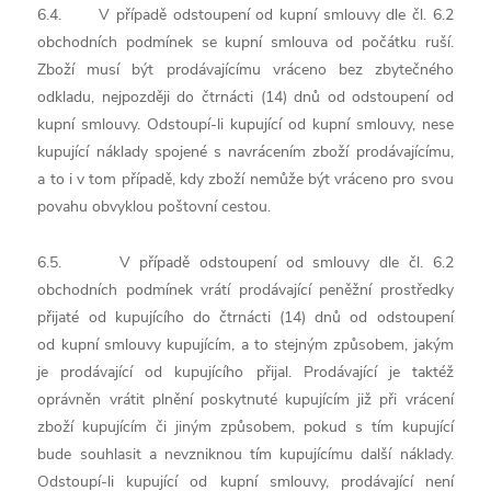
6.4. V případě odstoupení od kupní smlouvy dle čl. 6.2
obchodních podmínek se kupní smlouva od počátku ruší.
Zboží musí být prodávajícímu vráceno bez zbytečného
odkladu, nejpozději do čtrnácti (14) dnů od odstoupení od
kupní smlouvy. Odstoupí-li kupující od kupní smlouvy, nese
kupující náklady spojené s navrácením zboží prodávajícímu,
a to i v tom případě, kdy zboží nemůže být vráceno pro svou
povahu obvyklou poštovní cestou.
6.5. V případě odstoupení od smlouvy dle čl. 6.2
obchodních podmínek vrátí prodávající peněžní prostředky
přijaté od kupujícího do čtrnácti (14) dnů od odstoupení
od kupní smlouvy kupujícím, a to stejným způsobem, jakým
je prodávající od kupujícího přijal. Prodávající je taktéž
oprávněn vrátit plnění poskytnuté kupujícím již při vrácení
zboží kupujícím či jiným způsobem, pokud s tím kupující
bude souhlasit a nevzniknou tím kupujícímu další náklady.
Odstoupí-li kupující od kupní smlouvy, prodávající není