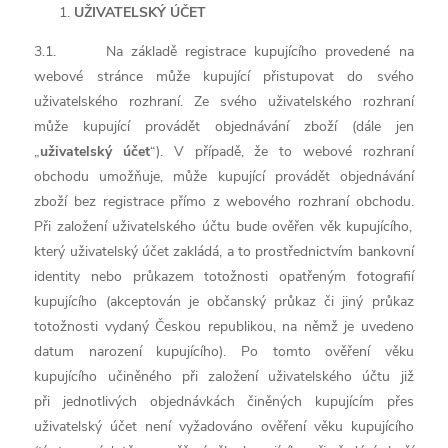
UŽIVATELSKÝ ÚČET
3.1. Na základě registrace kupujícího provedené na
webové stránce může kupující přistupovat do svého
uživatelského rozhraní. Ze svého uživatelského rozhraní
může kupující provádět objednávání zboží (dále jen
„
uživatelský účet
“). V případě, že to webové rozhraní
obchodu umožňuje, může kupující provádět objednávání
zboží bez registrace přímo z webového rozhraní obchodu.
Při založení uživatelského účtu bude ověřen věk kupujícího,
který uživatelský účet zakládá, a to prostřednictvím bankovní
identity nebo průkazem totožnosti opatřeným fotografií
kupujícího (akcepto
ván je občanský průkaz či jiný průkaz
totožnosti vydaný Českou republikou, na němž je uvedeno
datum narození kupujícího).
Po tomto ověření věku
kupujícího učiněného při založení uživatelského účtu již
při jednotlivých objednávkách činěných kupujícím přes
uživatelský účet
není vyžadováno ověření věku kupujícího