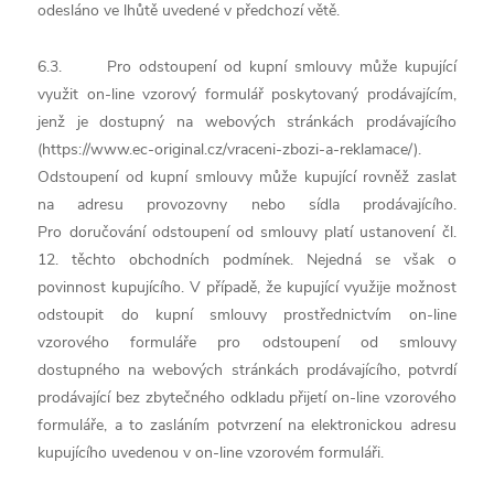
odesláno ve lhůtě uvedené v předchozí větě.
6.3. Pro odstoupení od kupní smlouvy může kupující
využit on-line vzorový formulář poskytovaný prodávajícím,
jenž je dostupný na webových stránkách prodávajícího
(https://www.ec-original.cz/vraceni-zbozi-a-reklamace/).
Odstoupení od kupní smlouvy může kupující rovněž zaslat
na adresu provozovny nebo sídla prodávajícího.
Pro doručování odstoupení od smlouvy platí ustanovení čl.
12. těchto obchodních podmínek. Nejedná se však o
povinnost kupujícího. V případě, že kupující využije možnost
odstoupit do kupní smlouvy prostřednictvím on-line
vzorového formuláře pro odstoupení od smlouvy
dostupného na webových stránkách prodávajícího, potvrdí
prodávající bez zbytečného odkladu přijetí on-line vzorového
formuláře, a to zasláním potvrzení na elektronickou adresu
kupujícího uvedenou v on-line vzorovém formuláři.