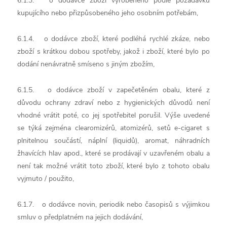
6.1.3. o dodávce zboží vyrobeného podle požadavků
kupujícího nebo přizpůsobeného jeho osobním potřebám,
6.1.4. o dodávce zboží, které podléhá rychlé zkáze, nebo
zboží s krátkou dobou spotřeby, jakož i zboží, které bylo po
dodání nenávratně smíseno s jiným zbožím,
6.1.5. o dodávce zboží v zapečetěném obalu, které z
důvodu ochrany zdraví nebo z hygienických důvodů není
vhodné vrátit poté, co jej spotřebitel porušil. Výše uvedené
se týká zejména clearomizérů, atomizérů, setů e-cigaret s
plnitelnou součástí, náplní (liquidů), aromat, náhradních
žhavících hlav apod., které se prodávají v uzavřeném obalu a
není tak možné vrátit toto zboží, které bylo z tohoto obalu
vyjmuto / použito,
6.1.7. o dodávce novin, periodik nebo časopisů s výjimkou
smluv o předplatném na jejich dodávání,