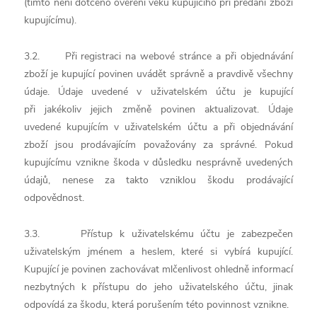
(tímto není dotčeno ověření věku kupujícího při předání zboží
kupujícímu).
3.2. Při registraci na webové stránce a při objednávání
zboží je kupující povinen uvádět správně a pravdivě všechny
údaje. Údaje uvedené v uživatelském účtu je kupující
při jakékoliv jejich změně povinen aktualizovat. Údaje
uvedené kupujícím v uživatelském účtu a při objednávání
zboží jsou prodávajícím považovány za správné. Pokud
kupujícímu vznikne škoda v důsledku nesprávně uvedených
údajů, nenese za takto vzniklou škodu prodávající
odpovědnost.
3.3. Přístup k uživatelskému účtu je zabezpečen
uživatelským jménem a heslem, které si vybírá kupující.
Kupující je povinen zachovávat mlčenlivost ohledně informací
nezbytných k přístupu do jeho uživatelského účtu, jinak
odpovídá za škodu, která porušením této povinnost vznikne.