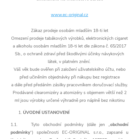
www.ec-original.cz
Zákaz prodeje osobám mladším 18-ti let
Omezení prodeje tabákových výrobků, elektronických cigaret
a alkoholu osobám mladším 18-ti let dle zákona č. 65/2017
Sb., o ochraně zdraví před škodlivými účinky návykových
látek, v platném znění.
Váš věk bude ověřen
při založení uživatelského účtu
,
nebo
před učiněním obje
dnávky při nákupu bez registrace
a dále
před předáním zásilky pracovníkem doručovací služby.
Prodávané clearomizéry a atomizéry s objemem větší než 2
ml jsou výrobky určené výhradně pro náplně bez nikotinu
ÚVODNÍ USTANOVENÍ
1.1. Tyto obchodní podmínky (dále jen „
obchodní
podmínky
“) společnosti EC-ORIGINAL s.r.o., zapsané u