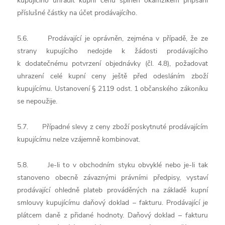
kupujícího uhradit kupní cenu splněn okamžikem připsání
příslušné částky na účet prodávajícího.
5.6. Prodávající je oprávněn, zejména v případě, že ze
strany kupujícího nedojde k žádosti prodávajícího
k dodatečnému potvrzení objednávky (čl. 4.8), požadovat
uhrazení celé kupní ceny ještě před odesláním zboží
kupujícímu. Ustanovení § 2119 odst. 1 občanského zákoníku
se nepoužije.
5.7. Případné slevy z ceny zboží poskytnuté prodávajícím
kupujícímu nelze vzájemně kombinovat.
5.8. Je-li to v obchodním styku obvyklé nebo je-li tak
stanoveno obecně závaznými právními předpisy, vystaví
prodávající ohledně plateb prováděných na základě kupní
smlouvy kupujícímu daňový doklad – fakturu. Prodávající je
plátcem daně z přidané hodnoty. Daňový doklad – fakturu