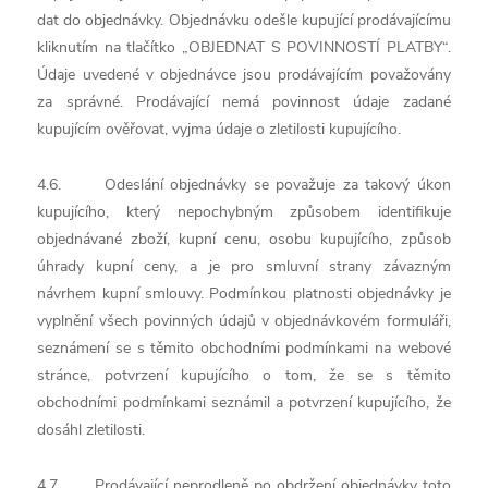
dat do objednávky. Objednávku odešle kupující prodávajícímu
kliknutím na tlačítko „OBJEDNAT S POVINNOSTÍ PLATBY“.
Údaje uvedené v objednávce jsou prodávajícím považovány
za správné. Prodávající nemá povinnost údaje zadané
kupujícím ověřovat, vyjma údaje o zletilosti kupujícího.
4.6. Odeslání objednávky se považuje za takový úkon
kupujícího, který nepochybným způsobem identifikuje
objednávané zboží, kupní cenu, osobu kupujícího, způsob
úhrady kupní ceny, a je pro smluvní strany závazným
návrhem kupní smlouvy. Podmínkou platnosti objednávky je
vyplnění všech povinných údajů v objednávkovém formuláři,
seznámení se s těmito obchodními podmínkami na webové
stránce, potvrzení kupujícího o tom, že se s těmito
obchodními podmínkami seznámil a potvrzení kupujícího, že
dosáhl zletilosti.
4.7. Prodávající neprodleně po obdržení objednávky toto