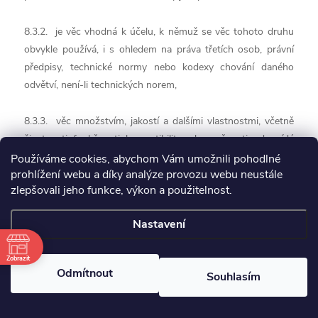
8.3.2. je věc vhodná k účelu, k němuž se věc tohoto druhu
obvykle používá, i s ohledem na práva třetích osob, právní
předpisy, technické normy nebo kodexy chování daného
odvětví, není-li technických norem,
8.3.3. věc množstvím, jakostí a dalšími vlastnostmi, včetně
životnosti, funkčnosti, kompatibility a bezpečnosti, odpovídá
obvyklým vlastnostem věcí téhož druhu, které může kupující
Používáme cookies, abychom Vám umožnili pohodlné
prohlížení webu a díky analýze provozu webu neustále
rozumně očekávat, i s ohledem na veřejná prohlášení učiněná
zlepšovali jeho funkce, výkon a použitelnost.
prodávajícím nebo jinou osobou v témže smluvním řetězci,
zejména reklamou nebo označením,
Nastavení
8.3.4. je věc dodána s příslušenstvím, včetně obalu, návodu
Zobrazit
k montáži a jiných pokynů k použití, které může kupující
Odmítnout
Souhlasím
rozumně očekávat, a
8.3.5. věc odpovídá jakostí nebo provedením vzorku nebo