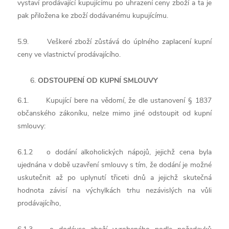
vystaví prodávající kupujícímu po uhrazení ceny zboží a ta je
pak přiložena ke zboží dodávanému kupujícímu.
5.9. Veškeré zboží zůstává do úplného zaplacení kupní
ceny ve vlastnictví prodávajícího.
ODSTOUPENÍ OD KUPNÍ SMLOUVY
6.1. Kupující bere na vědomí, že dle ustanovení § 1837
občanského zákoníku, nelze mimo jiné odstoupit od kupní
smlouvy:
6.1.2 o dodání alkoholických nápojů, jejichž cena byla
ujednána v době uzavření smlouvy s tím, že dodání je možné
uskutečnit až po uplynutí třiceti dnů a jejichž skutečná
hodnota závisí na výchylkách trhu nezávislých na vůli
prodávajícího,