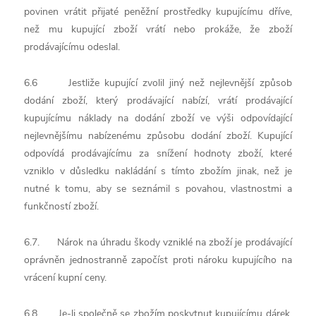
povinen vrátit přijaté peněžní prostředky kupujícímu dříve,
než mu kupující zboží vrátí nebo prokáže, že zboží
prodávajícímu odeslal.
6.6 Jestliže kupující zvolil jiný než nejlevnější způsob
dodání zboží, který prodávající nabízí, vrátí prodávající
kupujícímu náklady na dodání zboží ve výši odpovídající
nejlevnějšímu nabízenému způsobu dodání zboží. Kupující
odpovídá prodávajícímu za snížení hodnoty zboží, které
vzniklo v důsledku nakládání s tímto zbožím jinak, než je
nutné k tomu, aby se seznámil s povahou, vlastnostmi a
funkčností zboží.
6.7. Nárok na úhradu škody vzniklé na zboží je prodávající
oprávněn jednostranně započíst proti nároku kupujícího na
vrácení kupní ceny.
6.8. Je-li společně se zbožím poskytnut kupujícímu dárek,