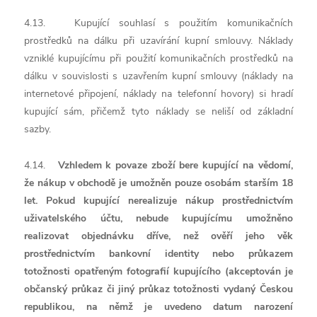
4.13. Kupující souhlasí s použitím komunikačních
prostředků na dálku při uzavírání kupní smlouvy. Náklady
vzniklé kupujícímu při použití komunikačních prostředků na
dálku v souvislosti s uzavřením kupní smlouvy (náklady na
internetové připojení, náklady na telefonní hovory) si hradí
kupující sám, přičemž tyto náklady se neliší od základní
sazby.
4.14.
Vzhledem k povaze zboží bere kupující na vědomí,
že nákup v obchodě je umožněn pouze osobám starším 18
let.
Pokud kupující nerealizuje nákup prostřednictvím
uživatelského účtu,
nebude kupujícímu umožněno
realizovat objednávku dříve, než ověří jeho věk
prostřednictvím banko
vní identity nebo průkazem
totožnosti opatřeným fotografií kupujícího (akceptován je
občanský průkaz či jiný průkaz totožnosti vydaný Českou
republikou, na němž je uvedeno datum narození