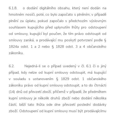
6.1.8. o dodání digitálního obsahu, který není dodán na
hmotném nosiči, poté, co bylo započato s plněním; v případě
plnění za úplatu, pokud započalo s předchozím výslovným
souhlasem kupujícího před uplynutím lhůty pro odstoupení
od smlouvy, kupující byl poučen, že tím právo odstoupit od
smlouvy zaniká, a prodávající mu poskytl potvrzení podle §
1824a odst. 1 a 2 nebo § 1828 odst. 3 a 4 občanského
zákoníku.
6.2. Nejedná-li se o případ uvedený v čl. 6.1 či o jiný
případ, kdy nelze od kupní smlouvy odstoupit, má kupující
v souladu s ustanovením § 1829 odst. 1 občanského
zákoníku právo od kupní smlouvy odstoupit, a to do čtrnácti
(14) dnů od převzetí zboží, přičemž v případě, že předmětem
kupní smlouvy je několik druhů zboží nebo dodání několika
částí, běží tato lhůta ode dne převzetí poslední dodávky
zboží. Odstoupení od kupní smlouvy musí být prodávajícímu