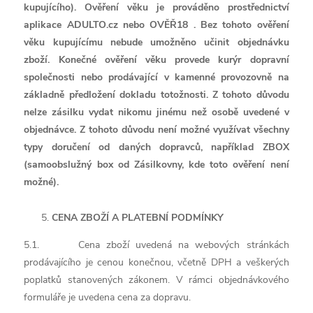
kupujícího). Ověření věku je prov
áděno prostřednictví
aplikace ADULTO.cz nebo
OVĚŘ18
. Bez tohoto ověření
věku kupujícímu nebude umožněno učinit objednávku
zboží.
Konečné ověření věku provede kurýr dopravní
společnosti nebo prodávající v kamenné provozovně na
základně předložení dokladu totožnosti. Z tohoto důvodu
nelze zásilku vydat nikomu jinému než osobě uvedené v
objednávce. Z tohoto důvodu není možné využívat všechny
typy doručení od daných dopravců, například ZBOX
(samoobslužný box od Zásilkovny, kde toto ověření není
možné).
CENA ZBOŽÍ A PLATEBNÍ PODMÍNKY
5.1. Cena zboží uvedená na webových stránkách
prodávajícího je cenou konečnou, včetně DPH a veškerých
poplatků stanovených zákonem. V rámci objednávkového
formuláře je uvedena cena za dopravu.