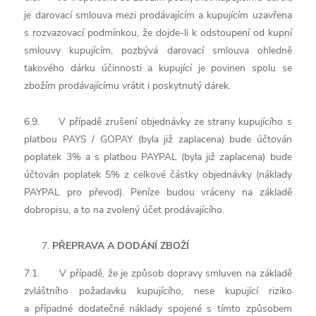
je darovací smlouva mezi prodávajícím a kupujícím uzavřena
s rozvazovací podmínkou, že dojde-li k odstoupení od kupní
smlouvy kupujícím, pozbývá darovací smlouva ohledně
takového dárku účinnosti a kupující je povinen spolu se
zbožím prodávajícímu vrátit i poskytnutý dárek.
6.9. V případě zrušení objednávky ze strany kupujícího s
platbou PAYS / GOPAY (byla již zaplacena) bude účtován
poplatek 3% a s platbou PAYPAL (byla již zaplacena) bude
účtován poplatek 5% z celkové částky objednávky (náklady
PAYPAL pro převod). Peníze budou vráceny na základě
dobropisu, a to na zvolený účet prodávajícího.
PŘEPRAVA A DODÁNÍ ZBOŽÍ
7.1. V případě, že je způsob dopravy smluven na základě
zvláštního požadavku kupujícího, nese kupující riziko
a případné dodatečné náklady spojené s tímto způsobem