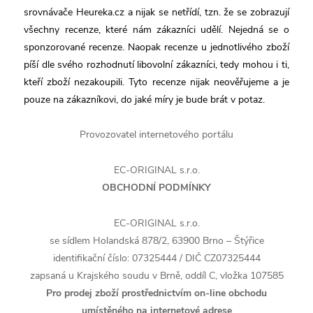
srovnávače Heureka.cz a nijak se netřídí, tzn. že se zobrazují
všechny recenze, které nám zákazníci udělí. Nejedná se o
sponzorované recenze. Naopak recenze u jednotlivého zboží
píší dle svého rozhodnutí libovolní zákazníci, tedy mohou i ti,
kteří zboží nezakoupili. Tyto recenze nijak neověřujeme a je
pouze na zákazníkovi, do jaké míry je bude brát v potaz.
Provozovatel internetového portálu
EC-ORIGINAL s.r.o.
OBCHODNÍ PODMÍNKY
EC-ORIGINAL s.r.o.
se sídlem Holandská 878/2, 63900 Brno – Štýřice
identifikační číslo: 07325444 / DIČ CZ07325444
zapsaná u Krajského soudu v Brně, oddíl C, vložka 107585
Pro prodej zboží prostřednictvím on-line obchodu
umístěného na internetové adrese