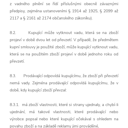
z vadného plnění se řídí příslušnými obecně závaznými
předpisy, zejména ustanoveními § 1914 až 1925, § 2099 až
2117 a § 2161 až 2174 občanského zákoníku).
8.2. Kupující může vytknout vadu, která se na zboží
projeví v době dvou let od převzetí. V případě, že předmětem
kupní smlouvy je použité zboží, může kupující vytknout vadu,
která se na použitém zboží projeví v době jednoho roku od
převzetí.
8.3. Prodávající odpovídá kupujícímu, že zboží při převzetí
nemá vady. Zejména prodávající odpovídá kupujícímu, že v
době, kdy kupující zboží převzal:
8.3.1. má zboží vlastnosti, které si strany ujednaly, a chybí-li
ujednání, má takové vlastnosti, které prodávající nebo
výrobce popsal nebo které kupující očekával s ohledem na
povahu zboží a na základě reklamy jimi prováděné,