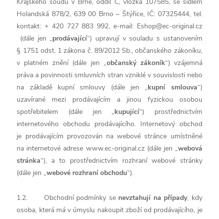
Krajského soudu v Brně, oddíl C, vložka 107585, se sídlem
Holandská 878/2, 639 00 Brno – Štýřice, IČ: 07325444, tel.
kontakt: + 420 727 883 992, e-mail: Eshop@ec-original.cz
(dále jen „
prodávající
“) upravují v souladu s ustanovením
§ 1751 odst. 1 zákona č. 89/2012 Sb., občanského zákoníku,
v platném znění (dále jen „
občanský zákoník
“) vzájemná
práva a povinnosti smluvních stran vzniklé v souvislosti nebo
na základě kupní smlouvy (dále jen „
kupní smlouva
“)
uzavírané mezi prodávajícím a jinou fyzickou osobou
spotřebitelem (dále jen „
kupující
“) prostřednictvím
internetového obchodu prodávajícího. Internetový obchod
je prodávajícím provozován na webové stránce umístněné
na internetové adrese www.ec-original.cz (dále jen „
webová
stránka
“), a to prostřednictvím rozhraní webové stránky
(dále jen „
webové rozhraní obchodu
“).
1.2. Obchodní podmínky se
nevztahují na případy
, kdy
osoba, která má v úmyslu nakoupit zboží od prodávajícího, je