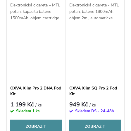
Elektronická cigareta – MTL
Elektronická cigareta - MTL
potah, kapacita baterie
potah, baterie 1800mAh,
1500mAh, objem cartridge
objem 2ml, automatické
2ml, automatické spínání,
spínání, automatický výkon
výkon 5–30W, nabíjení přes
5-40W, dobíjení USB-C,
USB-C, nastavitelný air-
regulace air-flow,
flow, chytrá...
inteligentní detekce...
OXVA Xlim Pro 2 DNA Pod
OXVA Xlim SQ Pro 2 Pod
Kit
Kit
1 199 Kč
949 Kč
/ ks
/ ks
Skladem
1 ks
Skladem DS - 24-48h
ZOBRAZIT
ZOBRAZIT