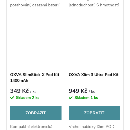
potahování, osazená baterií
jednoduchostí. S hmotností
o kapacitě 1500 mAh a
jen 41,5 g a solidní baterií o
zásobníkem na 2 ml e-
kapacitě 1000 mAh nabízí
liquidu. Umožňuje jak
komfortní vaping bez
automatické, tak manuální...
nutnosti...
OXVA SlimStick X Pod Kit
OXVA Xlim 3 Ultra Pod Kit
1400mAh
349 Kč
949 Kč
/ ks
/ ks
Skladem
2 ks
Skladem
1 ks
ZOBRAZIT
ZOBRAZIT
Kompaktní elektronická
Vrchol nabídky Xlim POD –