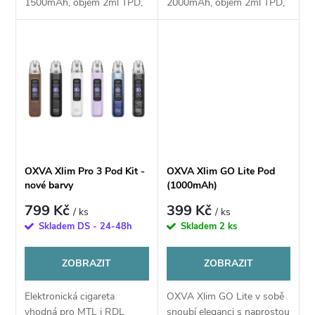
u
1500mAh, objem 2ml TPD,
2000mAh, objem 2ml TPD,
u
automatické spínání, výkon
automatické a manuální
5–30W, Dual Mesh
spínání, výkon 5–40W, Dual
k
technologie UNITECH 3.0,
Mesh technologie UNITECH
k
dotykové přepínání režimů...
3.0, Super Pulse...
t
t
ů
ů
OXVA Xlim Pro 3 Pod Kit -
OXVA Xlim GO Lite Pod
nové barvy
(1000mAh)
799 Kč
399 Kč
/ ks
/ ks
Skladem DS - 24-48h
Skladem
2 ks
ZOBRAZIT
ZOBRAZIT
Elektronická cigareta
OXVA Xlim GO Lite v sobě
vhodná pro MTL i RDL
snoubí eleganci s naprostou