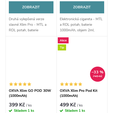
ZOBRAZIT
ZOBRAZIT
Druhá vylepšená verze
Elektronická cigareta - MTL
slavné Xlim Pro - MTL a
a RDL potah, baterie
RDL potah, baterie
1000mAh, objem 2ml,
1300mAh, objem 2ml,
automatické a manuální
Akce
automatické spínání, výkon
spínání, výkon 5-30W,
5-30W, dobíjení USB-C,
dobíjení USB-C, regulace
Tip
regulace air-flow, displej,...
air-flow, OLED displej,...
–33 %
749 Kč
OXVA Xlim GO POD 30W
OXVA Xlim Pro Pod Kit
(1000mAh)
(1000mAh)
399 Kč
499 Kč
/ ks
/ ks
Skladem
1 ks
Skladem
1 ks