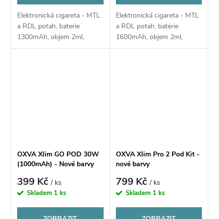
Elektronická cigareta - MTL
Elektronická cigareta - MTL
a RDL potah, baterie
a RDL potah, baterie
1300mAh, objem 2ml,
1600mAh, objem 2ml,
automatické a manuální
automatické spínání, výkon
spínání, výkon 5-30W,
5-30W, dobíjení USB-C,
dobíjení USB-C, regulace
regulace air-flow, HD
air-flow, HD displej,...
displej, inteligentní...
OXVA Xlim GO POD 30W
OXVA Xlim Pro 2 Pod Kit -
(1000mAh) - Nové barvy
nové barvy
399 Kč
799 Kč
/ ks
/ ks
Skladem
1 ks
Skladem
1 ks
ZOBRAZIT
ZOBRAZIT