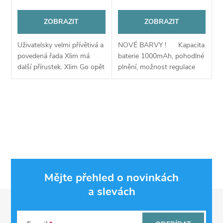
ZOBRAZIT
ZOBRAZIT
Uživatelsky velmi přívětivá a
NOVÉ BARVY ! Kapacita
povedená řada Xlim má
baterie 1000mAh, pohodlné
další přírustek. Xlim Go opět
plnění, možnost regulace
nabízí skvělý poměr ceny a
výkonu
výkonu a nechybí mu ani
šmrc díky stylovému využití
O
umělé...
v
l
á
Mějte přehled o novinkách
d
a slevách
Z
a