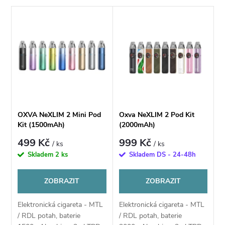
a
V
Nejdražší
z
ý
Nejprodávanější
e
p
Abecedně
n
i
í
s
OXVA NeXLIM 2 Mini Pod
Oxva NeXLIM 2 Pod Kit
p
Kit (1500mAh)
(2000mAh)
p
499 Kč
999 Kč
/ ks
/ ks
r
Skladem
2 ks
Skladem DS - 24-48h
r
o
ZOBRAZIT
ZOBRAZIT
o
d
Elektronická cigareta - MTL
Elektronická cigareta - MTL
d
/ RDL potah, baterie
/ RDL potah, baterie