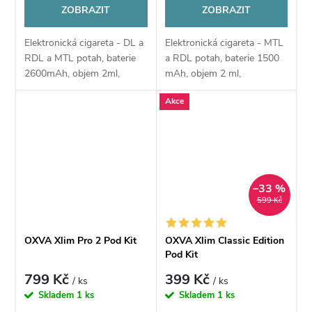
ZOBRAZIT
ZOBRAZIT
Elektronická cigareta - DL a
Elektronická cigareta - MTL
RDL a MTL potah, baterie
a RDL potah, baterie 1500
2600mAh, objem 2ml,
mAh, objem 2 ml,
automatické a manuální
automatické spínání potahu,
Akce
spínání, výkon 5-60W,
výkon 5-40 W, rychlé
dobíjení USB-C, regulace
dobíjení 5V/2A přes USB-C,
air-flow, displej,...
regulace air-flow,...
–33 %
599 Kč
OXVA Xlim Pro 2 Pod Kit
OXVA Xlim Classic Edition
Pod Kit
799 Kč
399 Kč
/ ks
/ ks
Skladem
1 ks
Skladem
1 ks