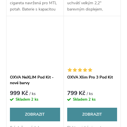
cigareta navržená pro MTL
uchvátí velkým 2,2"
potah. Baterie s kapacitou
barevným displejem,
1400 mAh zajišťuje
kompaktními rozměry a
spolehlivou výdrž a dobíjení
dlouhou výdrží baterie.
obstarává praktický USB-C
Nabízí precizní podání chuti,
konektor. Tank...
výkon až 30 W a 2ml
objem...
OXVA NeXLIM Pod Kit -
OXVA Xlim Pro 3 Pod Kit
nové barvy
999 Kč
799 Kč
/ ks
/ ks
Skladem
2 ks
Skladem
2 ks
ZOBRAZIT
ZOBRAZIT