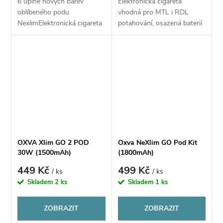
6 úplně nových barev
Elektronická cigareta
oblíbeného podu
vhodná pro MTL i RDL
NexlimElektronická cigareta
potahování, osazená baterií
- MTL a RDL potah, baterie
o kapacitě 1500 mAh a
1500 mAh, objem 2 ml,
zásobníkem na 2 ml e-
automatické spínání potahu,
liquidu. Umožňuje jak
výkon 5-40 W, rychlé...
automatické, tak manuální...
OXVA Xlim GO 2 POD
Oxva NeXlim GO Pod Kit
30W (1500mAh)
(1800mAh)
449 Kč
499 Kč
/ ks
/ ks
Skladem
2 ks
Skladem
1 ks
ZOBRAZIT
ZOBRAZIT