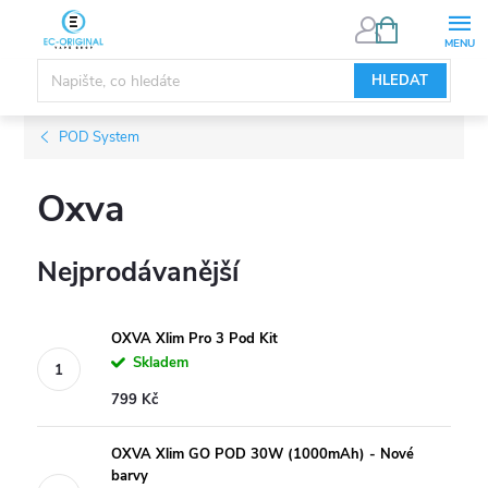
Přejít
NÁKUPNÍ
KOŠÍK
na
obsah
HLEDAT
POD System
Oxva
Nejprodávanější
OXVA Xlim Pro 3 Pod Kit
Skladem
799 Kč
OXVA Xlim GO POD 30W (1000mAh) - Nové
barvy