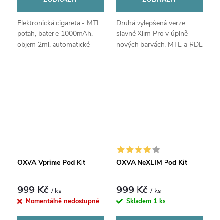
Elektronická cigareta - MTL
Druhá vylepšená verze
potah, baterie 1000mAh,
slavné Xlim Pro v úplně
objem 2ml, automatické
nových barvách. MTL a RDL
spínání, automatický výkon
potah, baterie 1300mAh,
5-30W, dobíjení USB-C,
objem 2ml, automatické
regulace air-flow,
spínání, výkon 5-30W,
inteligentní detekce...
dobíjení USB-C, regulace...
OXVA Vprime Pod Kit
OXVA NeXLIM Pod Kit
999 Kč
999 Kč
/ ks
/ ks
Momentálně nedostupné
Skladem
1 ks