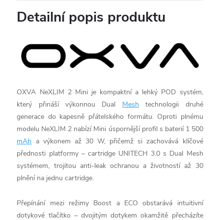
Detailní popis produktu
OXVA NeXLIM 2 Mini je kompaktní a lehký POD systém,
který přináší výkonnou Dual
Mesh
technologii druhé
generace do kapesně přátelského formátu. Oproti plnému
modelu NeXLIM 2 nabízí Mini úspornější profil s baterií 1 500
mAh
a výkonem až 30 W, přičemž si zachovává klíčové
přednosti platformy – cartridge UNITECH 3.0 s Dual Mesh
systémem, trojitou anti-leak ochranou a životností až 30
plnění na jednu cartridge.
Přepínání mezi režimy Boost a ECO obstarává intuitivní
dotykové tlačítko – dvojitým dotykem okamžitě přecházíte