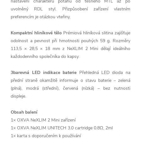
nastavení charakteru potahu od těsného MTL až po
uvolněný RDL styl. Přizpůsobení zařízení vlastním
preferencím je otázkou vteřiny.
Kompaktní hliníkové tělo
Prémiová hliníková slitina zajišťuje
odolnost a pevnost při hmotnosti pouhých 59 g. Rozměry
113,5 × 28,5 × 18 mm z NeXLIM 2 Mini dělají ideálního
každodenního společníka do kapsy.
3barevná LED indikace baterie
Přehledná LED dioda na
přední straně okamžitě informuje o stavu baterie – zelená
(plná), modrá (střední), červená (nízká) – bez nutnosti
displeje.
Obsah balení
1× OXVA NeXLIM 2 Mini zařízení
1× OXVA NeXLIM UNITECH 3.0 cartridge 0.8Ω, 2ml
1× karta s doporučením k používání