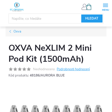
Přejít
NÁKUPNÍ
KOŠÍK
na
obsah
HLEDAT
Oxva
OXVA NeXLIM 2 Mini
Pod Kit (1500mAh)
Neohodnoceno
Podrobnosti hodnocení
Kód produktu:
48186/AURORA BLUE