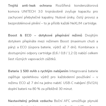
Trojitá anti-leak ochrana
Rozšířená kondenzátorová
komora UNITECH 3.0 trojnásobně zvyšuje kapacitu pro
zachycení přebytečné kapaliny. Nulové úniky, čistý provoz a
bezproblémové plnění – to je příslib každé NeXLIM cartridge.
Boost & ECO – dotykové přepínání režimů
Dvojitým
dotykem přepínáte mezi režimem Boost (maximum chuti a
páry) a ECO (úspora baterie, výdrž až 7 dní). Kombinace s
dostupnými odpory cartridge (0,6 / 0,8 / 1,2 Ω) nabízí celkem
šest různých vapovacích zážitků.
Baterie 1 500 mAh s rychlým nabíjením
Integrovaná baterie
zajišťuje spolehlivou výdrž pro každodenní používání – v
režimu ECO až 7 dní na jedno nabití. USB-C nabíjení (5V/2A)
doplní baterii na 80 % za přibližně 30 minut.
Nastavitelný průtok vzduchu
Boční AFC umožňuje plynulé