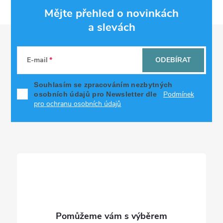
Mějte přehled o novinkách
a slevách
Z
á
E-mail
ODEBÍRAT
p
Souhlasím se zpracováním nezbytných
Podmínek
osobních údajů pro Newsletter dle
a
pro ochranu osobních údajů
t
í