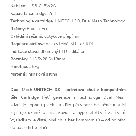
Nabíjení:
USB-C, 5V/2A
Kapacita cartridge:
2ml
Technologie cartridge:
UNITECH 3.0, Dual Mesh Technology
Režimy:
Boost / Eco
Ovládání režimů:
dotykové přepínání
Regulace airflow:
nastavitelná, MTL až RDL
Indikace stavu:
3barevný LED indikátor
Rozměry:
113.5×28.5×18mm
Hmotnost:
59g
Materiál:
hliníková slitina
Dual Mesh UNITECH 3.0 – prémiová chuť v kompaktním
těle
Cartridge třetí generace s technologií Dual Mesh
zdvojuje topnou plochu a díky pětivrstvé bavlněné matrici
zajišťuje okamžitou nasákavost a hyper-efektivní zahřívání.
Výsledkem je čistá, plná chuť bez kompromisů – od prvního
do posledního plnění.