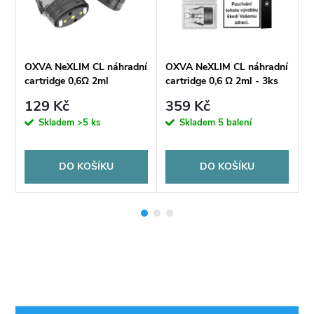
ní
OXVA NeXLIM CL náhradní
OXVA NeXLIM CL náhradní
O
cartridge 0,6Ω 2ml
cartridge 0,6 Ω 2ml - 3ks
c
129 Kč
359 Kč
Skladem
>5 ks
Skladem
5 balení
DO KOŠÍKU
DO KOŠÍKU