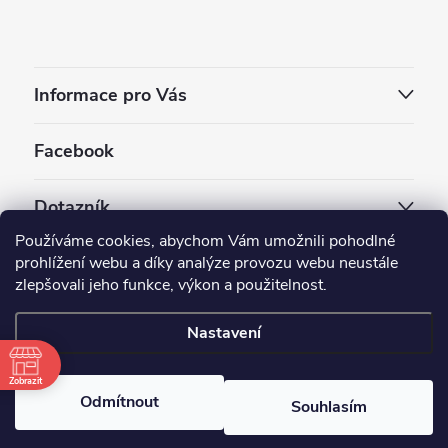
Informace pro Vás
Facebook
Dotazník
Používáme cookies, abychom Vám umožnili pohodlné
Jaký styl vapování vám vyhovuje ?
prohlížení webu a díky analýze provozu webu neustále
zlepšovali jeho funkce, výkon a použitelnost.
Počet hlasů:
3910
Nastavení
Copyright 2026
EC-ORIGINAL
. Všechna práva vyhrazena.
Upravit nastavení cookies
Zobrazit
Odmítnout
Souhlasím
Vytvořil Shoptet