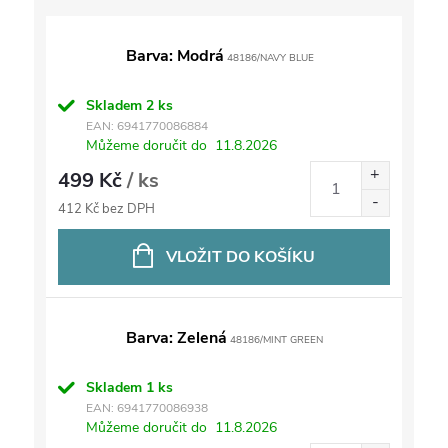
Barva: Modrá
48186/NAVY BLUE
Skladem
2 ks
EAN:
6941770086884
Můžeme doručit do
11.8.2026
499 Kč
/ ks
412 Kč bez DPH
VLOŽIT DO KOŠÍKU
Barva: Zelená
48186/MINT GREEN
Skladem
1 ks
EAN:
6941770086938
Můžeme doručit do
11.8.2026