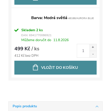
Barva: Modrá světlá
48186/AURORA BLUE
Skladem
2 ks
EAN:
6941770086921
Můžeme doručit do
11.8.2026
499 Kč
/ ks
412 Kč bez DPH
VLOŽIT DO KOŠÍKU
Popis produktu