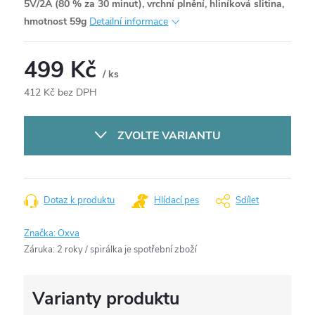
5V/2A (80 % za 30 minut), vrchní plnění, hliníková slitina,
hmotnost 59g
Detailní informace
499 Kč
/ ks
412 Kč bez DPH
Měrná
cena:
ZVOLTE VARIANTU
Dotaz k produktu
Hlídací pes
Sdílet
Značka:
Oxva
Záruka
:
2 roky / spirálka je spotřební zboží