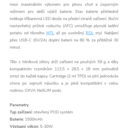
mezi maximálním výkonem pro plnou chuť a úsporným
režimem pro delší výdrž baterie. Stav baterie přehledně
indikuje tříbarevná LED dioda na přední straně zařízení. Boční
nastavitelný průtok vzduchu (AFC) umožňuje plynulé ladění
potahu od těsného
MTL
až po uvolněný
RDL
styl. Nabíjení
přes USB-C (5V/2A) doplní baterii na 80 % za přibližně 30
minut.
Tělo z hliníkové slitiny drží zařízení na pouhých 59 g a díky
kompaktním rozměrům 113,5 × 28,5 × 18 mm pohodlně
zmizí do každé kapsy. Cartridge (2 ml TPD) se plní jednoduše
shora po sejmutí náustku a je plně kompatibilní s celou
rodinou OXVA NeXLIM pods.
Parametry
Typ zařízení:
otevřený POD systém
Baterie:
1500mAh
Výstupní výkon:
5-30W