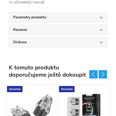
1× uživatelský manuál
Parametry produktu
Recenze
Diskuse
K tomuto produktu
doporučujeme ještě dokoupit
Novinka
Novinka
N