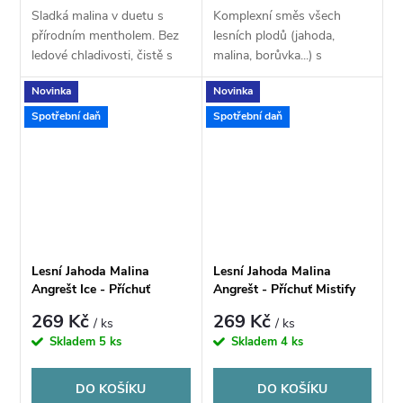
Sladká malina v duetu s
Komplexní směs všech
přírodním mentholem. Bez
lesních plodů (jahoda,
ledové chladivosti, čistě s
malina, borůvka...) s
mentolovou svěžestí.
osvěžujícím cool efektem.
Novinka
Novinka
Spotřební daň
Spotřební daň
Lesní Jahoda Malina
Lesní Jahoda Malina
Angrešt Ice - Příchuť
Angrešt - Příchuť Mistify
Mistify 8ml
8ml
269 Kč
269 Kč
/ ks
/ ks
Skladem
5 ks
Skladem
4 ks
DO KOŠÍKU
DO KOŠÍKU