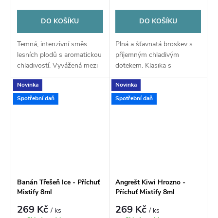
DO KOŠÍKU
DO KOŠÍKU
Temná, intenzivní směs
Plná a šťavnatá broskev s
lesních plodů s aromatickou
příjemným chladivým
chladivostí. Vyvážená mezi
dotekem. Klasika s
kyselostí a sladkostí.
moderním twist.
Novinka
Novinka
Spotřební daň
Spotřební daň
Banán Třešeň Ice - Příchuť
Angrešt Kiwi Hrozno -
Mistify 8ml
Příchuť Mistify 8ml
269 Kč
269 Kč
/ ks
/ ks