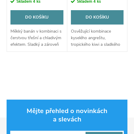
Skladem
4 ks
Skladem
4 ks
DO KOŠÍKU
DO KOŠÍKU
Měkký banán v kombinaci s
Osvěžující kombinace
čerstvou třešní a chladivým
kyselého angreštu,
efektem. Sladký a zároveň
tropického kiwi a sladkého
osvěžující.
hrozna. Vynikající volba pro
ty, kteří milují složité ovocné
profily.
O
v
l
á
Mějte přehled o novinkách
d
a slevách
Z
a