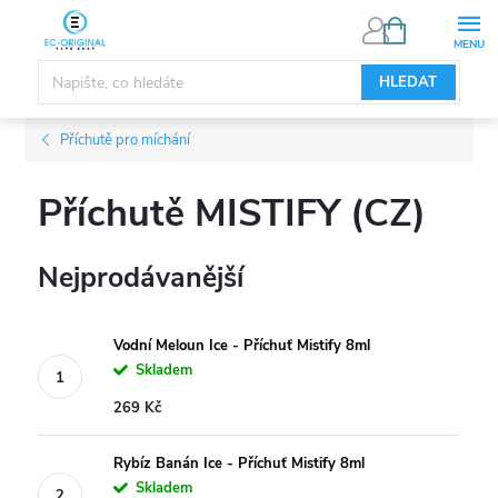
Přejít
NÁKUPNÍ
KOŠÍK
na
obsah
HLEDAT
Příchutě pro míchání
Příchutě MISTIFY (CZ)
Nejprodávanější
Vodní Meloun Ice - Příchuť Mistify 8ml
Skladem
269 Kč
Rybíz Banán Ice - Příchuť Mistify 8ml
Skladem