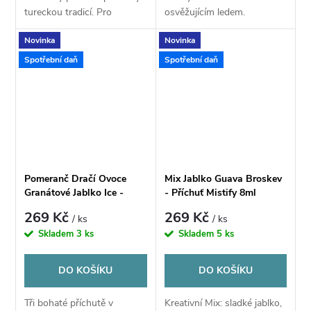
tureckou tradicí. Pro
osvěžujícím ledem.
milovníky klasických
Neobvyklé, ale harmonické.
Novinka
Novinka
tabákových chutí.
Spotřební daň
Spotřební daň
Pomeranč Dračí Ovoce
Mix Jablko Guava Broskev
Granátové Jablko Ice -
- Příchuť Mistify 8ml
Příchuť Mistify 8ml
269 Kč
269 Kč
/ ks
/ ks
Skladem
3 ks
Skladem
5 ks
DO KOŠÍKU
DO KOŠÍKU
Tři bohaté příchutě v
Kreativní Mix: sladké jablko,