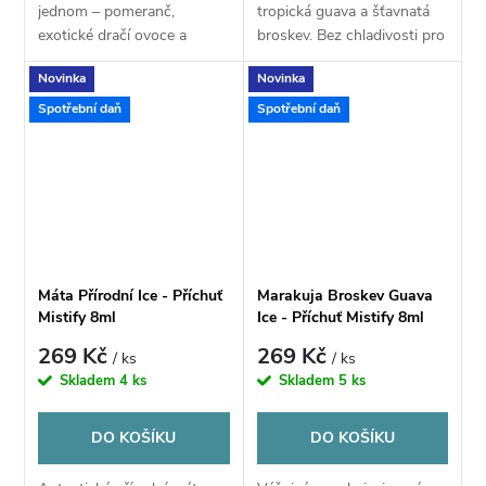
jednom – pomeranč,
tropická guava a šťavnatá
exotické dračí ovoce a
broskev. Bez chladivosti pro
granátové jablko s
plnou chuť.
Novinka
Novinka
kooladou.
Spotřební daň
Spotřební daň
Máta Přírodní Ice - Příchuť
Marakuja Broskev Guava
Mistify 8ml
Ice - Příchuť Mistify 8ml
269 Kč
269 Kč
/ ks
/ ks
Skladem
4 ks
Skladem
5 ks
DO KOŠÍKU
DO KOŠÍKU