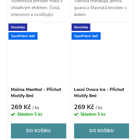
Autentická přírodní máta s
Vášnivá marakuja, jemná
chladivým efektem. Čistá,
guava a šťavnatá broskev s
intenzivní a osvěžující.
ledem.
Novinka
Novinka
Spotřební daň
Spotřební daň
Malina Menthol - Příchuť
Lesní Ovoce Ice - Příchuť
Mistify 8ml
Mistify 8ml
269 Kč
269 Kč
/ ks
/ ks
Skladem
5 ks
Skladem
5 ks
DO KOŠÍKU
DO KOŠÍKU