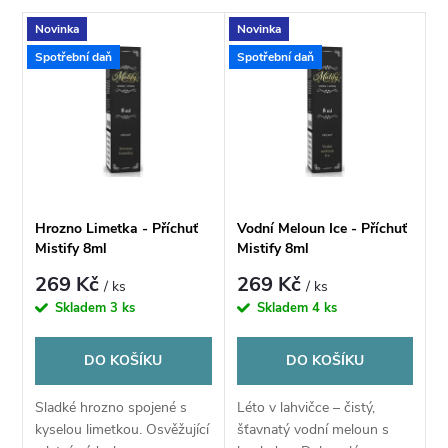
a
V
Novinka
Novinka
Nejdražší
z
Spotřební daň
Spotřební daň
ý
Nejprodávanější
e
p
Abecedně
n
i
í
s
Hrozno Limetka - Příchuť
Vodní Meloun Ice - Příchuť
p
Mistify 8ml
Mistify 8ml
p
269 Kč
269 Kč
/ ks
/ ks
r
Skladem
3 ks
Skladem
4 ks
r
o
DO KOŠÍKU
DO KOŠÍKU
o
d
Sladké hrozno spojené s
Léto v lahvičce – čistý,
d
kyselou limetkou. Osvěžující
šťavnatý vodní meloun s