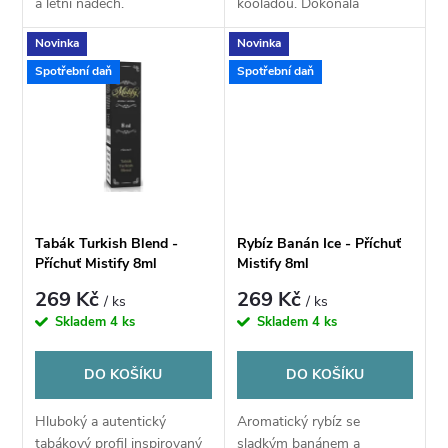
u
a letní nádech.
kooladou. Dokonalá
u
osvěžující volba.
Novinka
Novinka
k
k
Spotřební daň
Spotřební daň
t
t
ů
ů
Tabák Turkish Blend -
Rybíz Banán Ice - Příchuť
Příchuť Mistify 8ml
Mistify 8ml
269 Kč
269 Kč
/ ks
/ ks
Skladem
4 ks
Skladem
4 ks
DO KOŠÍKU
DO KOŠÍKU
Hluboký a autentický
Aromatický rybíz se
tabákový profil inspirovaný
sladkým banánem a