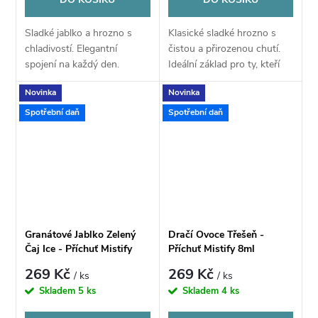
Sladké jablko a hrozno s
Klasické sladké hrozno s
chladivostí. Elegantní
čistou a přirozenou chutí.
spojení na každý den.
Ideální základ pro ty, kteří
preferují jednoduché chutě.
Novinka
Novinka
Spotřební daň
Spotřební daň
Granátové Jablko Zelený
Dračí Ovoce Třešeň -
Čaj Ice - Příchuť Mistify
Příchuť Mistify 8ml
8ml
269 Kč
269 Kč
/ ks
/ ks
Skladem
5 ks
Skladem
4 ks