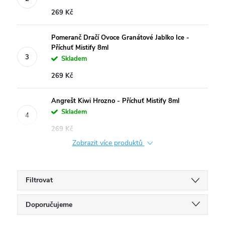
269 Kč
Pomeranč Dračí Ovoce Granátové Jablko Ice -
Příchuť Mistify 8ml
Skladem
269 Kč
Angrešt Kiwi Hrozno - Příchuť Mistify 8ml
Skladem
269 Kč
Zobrazit více produktů
Filtrovat
Ř
Doporučujeme
Nejlevnější