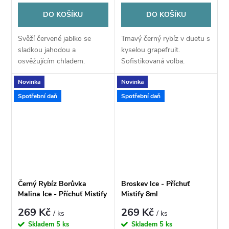
DO KOŠÍKU
DO KOŠÍKU
Svěží červené jablko se
Tmavý černý rybíz v duetu s
sladkou jahodou a
kyselou grapefruit.
osvěžujícím chladem.
Sofistikovaná volba.
Klasické spojení s moderním
Novinka
Novinka
nádechem.
Spotřební daň
Spotřební daň
Černý Rybíz Borůvka
Broskev Ice - Příchuť
Malina Ice - Příchuť Mistify
Mistify 8ml
8ml
269 Kč
269 Kč
/ ks
/ ks
Skladem
5 ks
Skladem
5 ks