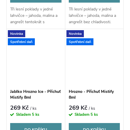
Tři lesní poklady v jedné
Tři lesní poklady v jedné
lahvičce – jahoda, malina a
lahvičce – jahoda, malina a
angrešt tentokrát s
angrešt bez chladivosti.
pořádnou dávkou koolady.
Novinka
Novinka
Spotřební daň
Spotřební daň
Jablko Hrozno Ice - Příchuť
Hrozno - Příchuť Mistify
Mistify 8ml
8ml
269 Kč
269 Kč
/ ks
/ ks
Skladem
5 ks
Skladem
5 ks
DO KOŠÍKU
DO KOŠÍKU