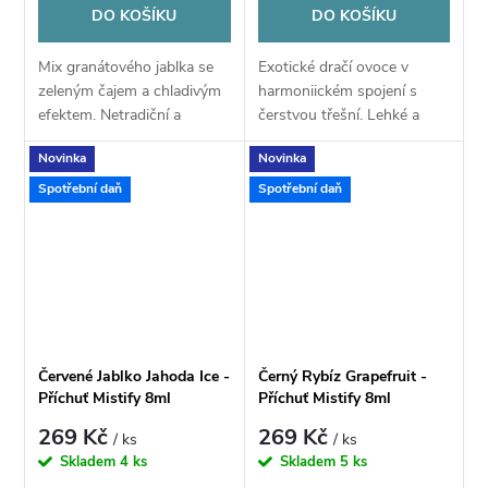
DO KOŠÍKU
DO KOŠÍKU
Mix granátového jablka se
Exotické dračí ovoce v
zeleným čajem a chladivým
harmoniickém spojení s
efektem. Netradiční a
čerstvou třešní. Lehké a
zajímavé.
elegantní.
Novinka
Novinka
Spotřební daň
Spotřební daň
Červené Jablko Jahoda Ice -
Černý Rybíz Grapefruit -
Příchuť Mistify 8ml
Příchuť Mistify 8ml
269 Kč
269 Kč
/ ks
/ ks
Skladem
4 ks
Skladem
5 ks