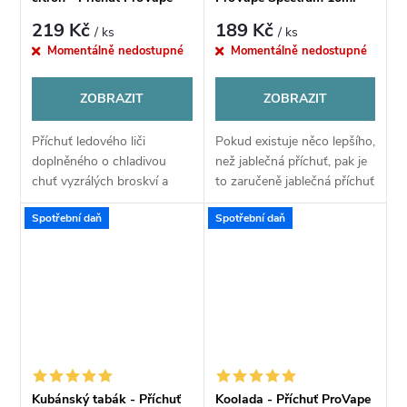
Spectrum 10ml
219 Kč
189 Kč
/ ks
/ ks
Momentálně nedostupné
Momentálně nedostupné
ZOBRAZIT
ZOBRAZIT
Příchuť ledového liči
Pokud existuje něco lepšího,
doplněného o chladivou
než jablečná příchuť, pak je
chuť vyzrálých broskví a
to zaručeně jablečná příchuť
osvěžující chuť citronu
doplněná o chladivou
Spotřební daň
Spotřební daň
oceníte zejména v horkých
kooladu. Těšte se na
letních dnech. Tento
mimořádné osvěžení díky
exotický mix však skvěle...
spojení ledové...
Kubánský tabák - Příchuť
Koolada - Příchuť ProVape