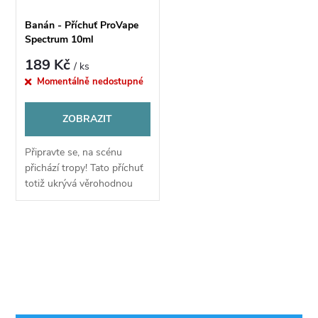
Banán - Příchuť ProVape
Spectrum 10ml
189 Kč
/ ks
Momentálně nedostupné
ZOBRAZIT
Připravte se, na scénu
přichází tropy! Tato příchuť
totiž ukrývá věrohodnou
chuť zralých a krémových
banánů. Jejich specifická
chuť nabídne unikátní
O
spojení exotické...
v
l