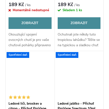
Spectrum 10ml
189 Kč
189 Kč
/ ks
/ ks
Momentálně nedostupné
Skladem
1 ks
ZOBRAZIT
ZOBRAZIT
Okouzlující spojení
Ochutnali jste někdy tuto
ovocných chutí je pro vaše
tropickou lahůdku? Těšte se
chuťové pohárky připraveno
na typickou a sladkou chuť
v této nové příchuti výrobce
tohoto exotického plodu,
Spotřební daň
Spotřební daň
ProVape. Představuje
učaruje vám. Příchuť přináší
jedinečné spojení
autentickou chuť
exotického krémového...
exotického...
Ledové liči, broskev a
Ledové jablko - Příchuť
citron - Příchuť ProVape
ProVape Spectrum 10ml