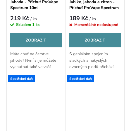
Jahoda - Příchuť ProVape
Jablko, jahoda a citron -
Spectrum 10ml
Příchuť ProVape Spectrum
10ml
219 Kč
189 Kč
/ ks
/ ks
Skladem
1 ks
Momentálně nedostupné
ZOBRAZIT
ZOBRAZIT
Máte chuť na čerstvé
S geniálním spojením
jahody? Nyní si je můžete
sladkých a nakyslých
vychutnat také ve vaší
ovocných plodů přichází
elektronické cigaretě.
výrobce ProVape. V této
Spotřební daň
Spotřební daň
Příchuť Strawberry od
příchuti se můžete těšit na
výrobce ProVape se
výraznou chuť jablečné
zaměřuje na všechny
směsi tvořenou sladkým...
milovníky...