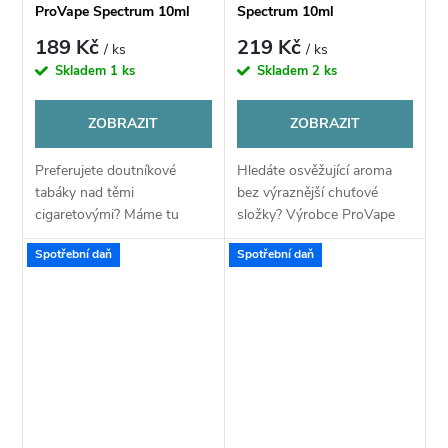
ProVape Spectrum 10ml
Spectrum 10ml
189 Kč
219 Kč
/ ks
/ ks
Skladem
1 ks
Skladem
2 ks
ZOBRAZIT
ZOBRAZIT
Preferujete doutníkové
Hledáte osvěžující aroma
tabáky nad těmi
bez výraznější chuťové
cigaretovými? Máme tu
složky? Výrobce ProVape
něco právě pro vás! Příchuť
Spectrum představuje
Spotřební daň
Spotřební daň
Cuban Tobacco ze série
tradiční kooladu. Tato
Spectrum představuje směs
ledová příchuť se skvěle
těch nejchutnějších...
hodí jako aditivum pro...