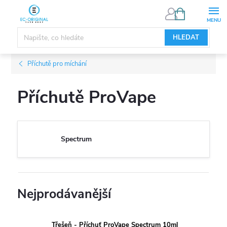
Přejít
NÁKUPNÍ
KOŠÍK
na
obsah
HLEDAT
Příchutě pro míchání
Příchutě ProVape
Spectrum
Nejprodávanější
Třešeň - Příchuť ProVape Spectrum 10ml