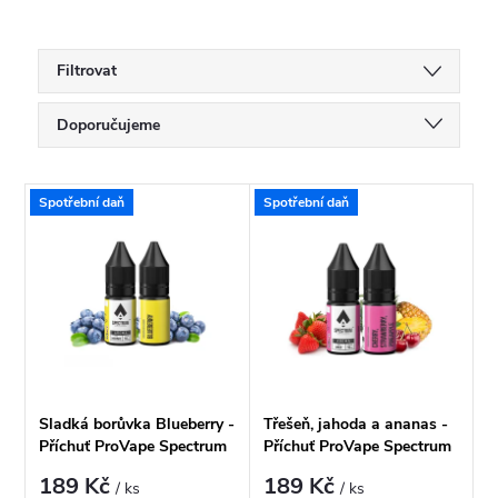
Filtrovat
Ř
Doporučujeme
a
Nejlevnější
V
Spotřební daň
Spotřební daň
Nejdražší
z
ý
Nejprodávanější
e
p
Abecedně
n
i
í
s
Sladká borůvka Blueberry -
Třešeň, jahoda a ananas -
p
Příchuť ProVape Spectrum
Příchuť ProVape Spectrum
p
10ml
10ml
189 Kč
189 Kč
/ ks
/ ks