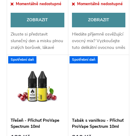
r
Momentálně nedostupné
Momentálně nedostupné
r
o
ZOBRAZIT
ZOBRAZIT
o
d
Zkuste si představit
Hledáte příjemně osvěžující
d
slunečný den a misku plnou
ovocný mix? Vyzkoušejte
u
zralých borůvek, lákavé
tuto delikátní ovocnou směs
u
spojení, nemyslíte? Nyní si
namíchanou se skutečnou
Spotřební daň
Spotřební daň
můžete vychutnat tuto
láskou. Směs je tvořena
k
oblíbenou příchuť i vy. Čeká
chutí zralých a šťavnatých
k
na vás záplava...
třešní...
t
t
ů
ů
Třešeň - Příchuť ProVape
Tabák s vanilkou - Příchuť
Spectrum 10ml
ProVape Spectrum 10ml