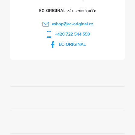
ý
p
EC-ORIGINAL
i
eshop
@
ec-original.cz
+420 722 544 550
s
EC-ORIGINAL
u