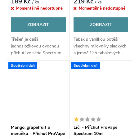
189 Kč
219 Kč
/ ks
/ ks
Momentálně nedostupné
Momentálně nedostupné
ZOBRAZIT
ZOBRAZIT
Třešeň je další
Tabák s vanilkou potěší
jednosložkovou ovocnou
všechny milovníky sladkých
příchutí ze série Spectrum,
a jemnějších tabákových
která vám už při prvním
směsí. Tradiční tabáková
Spotřební daň
Spotřební daň
potahu učaruje svou
chuť je tu zjemněna
autentickou chutí právě
krémovou vanilkou a vytváří
zmíněných třešní.
unikátní směs,...
Mimořádně...
Mango, grapefruit a
Liči - Příchuť ProVape
meruňka - Příchuť ProVape
Spectrum 10ml