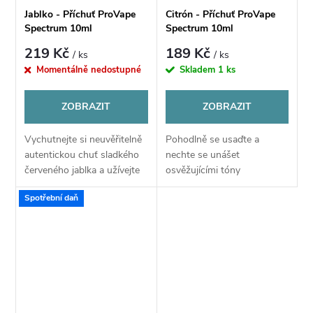
Jablko - Příchuť ProVape
Citrón - Příchuť ProVape
Spectrum 10ml
Spectrum 10ml
219 Kč
189 Kč
/ ks
/ ks
Momentálně nedostupné
Skladem
1 ks
ZOBRAZIT
ZOBRAZIT
Vychutnejte si neuvěřitelně
Pohodlně se usaďte a
autentickou chuť sladkého
nechte se unášet
červeného jablka a užívejte
osvěžujícími tóny
si tóny tradiční jablečné
šťavnatého a nakyslého
Spotřební daň
svěžesti díky nové příchuti
citronu. Příchuť je
Apple ze série ProVape...
neuvěřitelně reálná a
náležitě si u ní odpočinete,
hodí se pro...