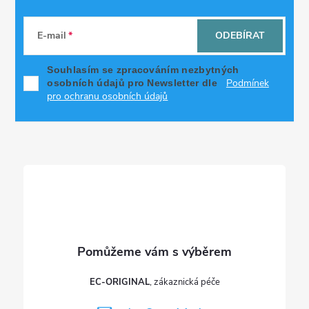
Z
á
E-mail
ODEBÍRAT
p
Souhlasím se zpracováním nezbytných
Podmínek
osobních údajů pro Newsletter dle
a
pro ochranu osobních údajů
t
í
EC-ORIGINAL