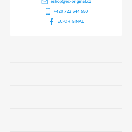
eshop
@
ec-original.cz
+420 722 544 550
EC-ORIGINAL