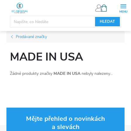
Přejít
NÁKUPNÍ
KOŠÍK
na
obsah
HLEDAT
Prodávané značky
MADE IN USA
Žádné produkty značky
MADE IN USA
nebyly nalezeny...
Mějte přehled o novinkách
a slevách