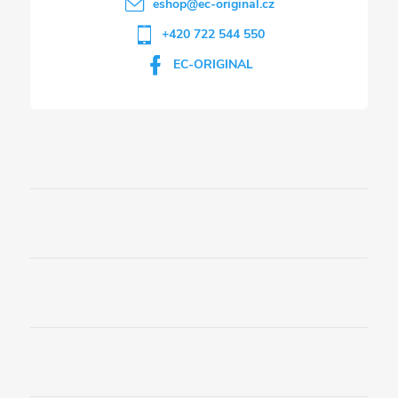
eshop
@
ec-original.cz
+420 722 544 550
EC-ORIGINAL