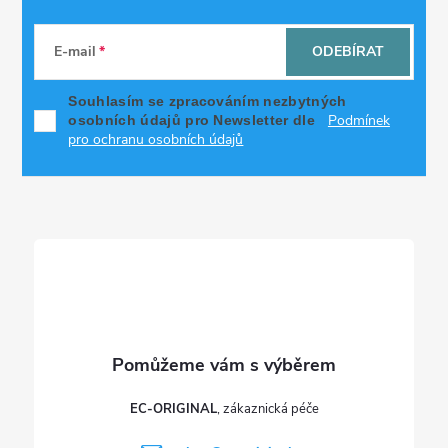
Z
á
E-mail
ODEBÍRAT
p
Souhlasím se zpracováním nezbytných
Podmínek
osobních údajů pro Newsletter dle
a
pro ochranu osobních údajů
t
í
EC-ORIGINAL