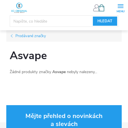
Přejít
NÁKUPNÍ
KOŠÍK
na
obsah
HLEDAT
Prodávané značky
Asvape
Žádné produkty značky
Asvape
nebyly nalezeny...
Mějte přehled o novinkách
a slevách