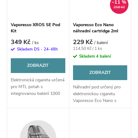
n
–11 %
i
258 Kč
í
s
Vaporesso XROS SE Pod
Vaporesso Eco Nano
p
Kit
náhradní cartridge 2ml
p
349 Kč
229 Kč
/ ks
/ balení
r
Měrná
114,50 Kč / 1 ks
Skladem DS - 24-48h
r
cena:
Skladem
4 balení
o
ZOBRAZIT
o
ZOBRAZIT
d
Elektronická cigareta určená
d
pro MTL potah s
Náhradní pod určený pro
u
integrovanou baterií 1000
elektronickou cigaretu
u
mAh, objemem 2 ml a
Vaporesso Eco Nano s
maximálním výkonem až 18
k
objemem 2 ml a odporem
W. Nabízí plně automatické
0,6Ω a 0,8Ω
k
spínání, rychlé USB-C...
t
t