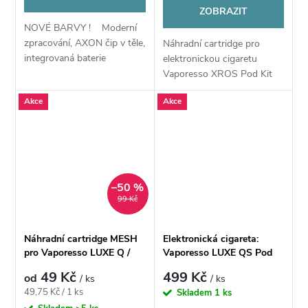
ZOBRAZIT
NOVÉ BARVY ! Moderní
zpracování, AXON čip v těle,
Náhradní cartridge pro
integrovaná baterie
elektronickou cigaretu
1000mAh
Vaporesso XROS Pod Kit
disponuje základním
Akce
Akce
objemem 2 ml 1,0ohm, 3ml
0,7ohm a 2 ml 0,6ohm
Kompatibilní s XROS mini
,...
–50 %
99 Kč
Náhradní cartridge MESH
Elektronická cigareta:
pro Vaporesso LUXE Q /
Vaporesso LUXE QS Pod
QS Pod
Kit (1000mAh)
49 Kč
499 Kč
od
/ ks
/ ks
Měrná
49,75 Kč / 1 ks
Skladem
1 ks
cena: