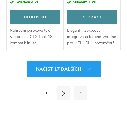
Skladem
4 ks
Skladem
1 ks
DO KOŠÍKU
ZOBRAZIT
Náhradní pyrexové tělo
Elegantní zpracování,
Vaporesso GTX Tank 18 je
integrovaná baterie, vhodné
kompatibilní se
pro MTL i DL Upozornění !
stejnojmenným
Do této sady můžete dávat
clearomizérem.
žhavící hlavy jen s úženým
koncem - 0,4ohm , 0,6ohm
O
,...
NAČÍST 17 DALŠÍCH
v
l
S
1
2
t
á
r
d
á
a
n