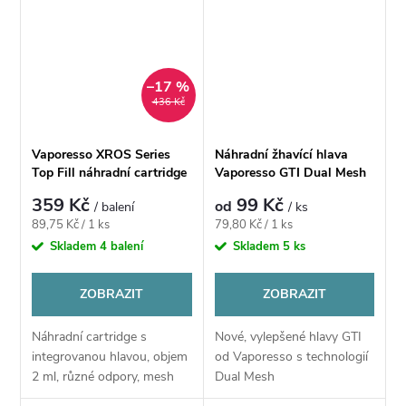
USB-C nabíjením a...
automatického i manuálního
spínání,...
–17 %
436 Kč
Vaporesso XROS Series
Náhradní žhavící hlava
Top Fill náhradní cartridge
Vaporesso GTI Dual Mesh
2ml
359 Kč
99 Kč
od
/ balení
/ ks
Měrná
Měrná
89,75 Kč / 1 ks
79,80 Kč / 1 ks
cena:
cena:
Skladem
4 balení
Skladem
5 ks
ZOBRAZIT
ZOBRAZIT
Náhradní cartridge s
Nové, vylepšené hlavy GTI
integrovanou hlavou, objem
od Vaporesso s technologií
2 ml, různé odpory, mesh
Dual Mesh
pletivo, horní plnění, vhodné