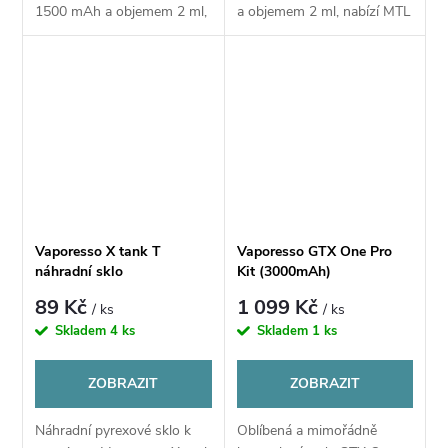
1500 mAh a objemem 2 ml,
a objemem 2 ml, nabízí MTL
nabízí MTL i RDL tahání.
i RDL tahání. Disponuje
Disponuje automatickým a
automatickým a manuálním
manuálním...
spuštěním, automatickou
regulací...
Vaporesso X tank T
Vaporesso GTX One Pro
náhradní sklo
Kit (3000mAh)
89 Kč
1 099 Kč
/ ks
/ ks
Skladem
4 ks
Skladem
1 ks
ZOBRAZIT
ZOBRAZIT
Náhradní pyrexové sklo k
Oblíbená a mimořádně