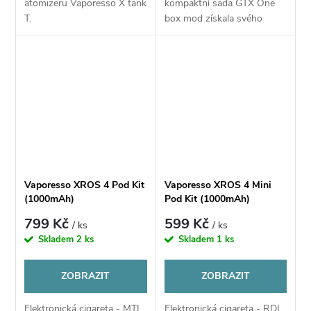
atomizeru Vaporesso X tank
kompaktní sada GTX One
T.
box mod získala svého
následovníka. Verze Pro
přichází s 3000mAh baterií
ukrytou v kompaktním
designu, nabízí výkon do
40W...
Vaporesso XROS 4 Pod Kit
Vaporesso XROS 4 Mini
(1000mAh)
Pod Kit (1000mAh)
799 Kč
599 Kč
/ ks
/ ks
Skladem
2 ks
Skladem
1 ks
ZOBRAZIT
ZOBRAZIT
Elektronická cigareta - MTL
Elektronická cigareta - RDL