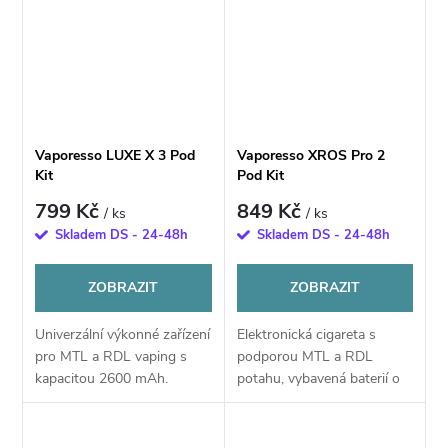
balení.
Vaporesso LUXE X 3 Pod
Vaporesso XROS Pro 2
Kit
Pod Kit
799 Kč
849 Kč
/ ks
/ ks
Skladem DS - 24-48h
Skladem DS - 24-48h
ZOBRAZIT
ZOBRAZIT
Univerzální výkonné zařízení
Elektronická cigareta s
pro MTL a RDL vaping s
podporou MTL a RDL
kapacitou 2600 mAh.
potahu, vybavená baterií o
Disponuje přehledným
kapacitě 2000 mAh a
displejem, inteligentní
výkonem až 30 W. Zařízení
detekcí odporu, rychlým
nabízí možnost