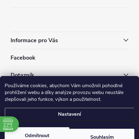
Informace pro Vás
Facebook
Dotazník
Používáme cookies, abychom Vám umožnili pohodlné
Jaký styl vapování vám vyhovuje ?
prohlížení webu a díky analýze provozu webu neustále
zlepšovali jeho funkce, výkon a použitelnost.
Počet hlasů:
3910
Nastavení
Copyright 2026
EC-ORIGINAL
. Všechna práva vyhrazena.
Upravit nastavení cookies
Zobrazit
Odmítnout
Souhlasím