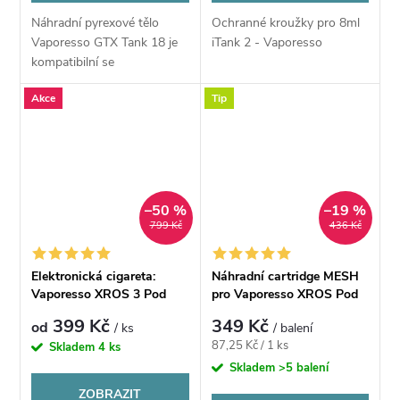
Náhradní pyrexové tělo
Ochranné kroužky pro 8ml
Vaporesso GTX Tank 18 je
iTank 2 - Vaporesso
kompatibilní se
stejnojmenným
Akce
Tip
clearomizérem.
–50 %
–19 %
799 Kč
436 Kč
Elektronická cigareta:
Náhradní cartridge MESH
Vaporesso XROS 3 Pod
pro Vaporesso XROS Pod
sada (1000mAh)
0,7Ω/1,0Ω/0,6Ω
399 Kč
349 Kč
od
/ ks
/ balení
Měrná
87,25 Kč / 1 ks
Skladem
4 ks
cena:
Skladem
>5 balení
ZOBRAZIT