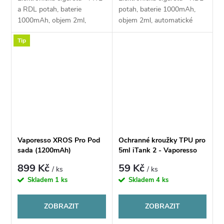
a RDL potah, baterie
potah, baterie 1000mAh,
1000mAh, objem 2ml,
objem 2ml, automatické
automatické a manuální
spínání, automatický výkon,
Tip
spínání, automatický výkon,
dobíjení USB-C, regulace
rychlé dobíjení USB-C,
air-flow, inteligentní detekce
regulace air-flow,...
odporu,...
Vaporesso XROS Pro Pod
Ochranné kroužky TPU pro
sada (1200mAh)
5ml iTank 2 - Vaporesso
899 Kč
59 Kč
/ ks
/ ks
Skladem
1 ks
Skladem
4 ks
ZOBRAZIT
ZOBRAZIT