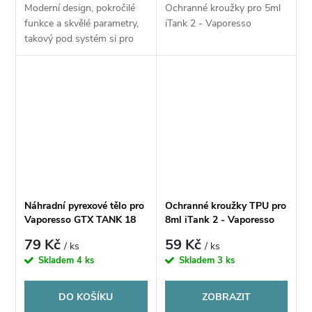
Moderní design, pokročilé
Ochranné kroužky pro 5ml
funkce a skvělé parametry,
iTank 2 - Vaporesso
takový pod systém si pro
nás připravilo Vaporesso a
nese jméno XROS Pro.
Příjemně se drží, snadno se
ovládá a...
Náhradní pyrexové tělo pro
Ochranné kroužky TPU pro
Vaporesso GTX TANK 18
8ml iTank 2 - Vaporesso
2ml
79 Kč
59 Kč
/ ks
/ ks
Skladem
4 ks
Skladem
3 ks
DO KOŠÍKU
ZOBRAZIT