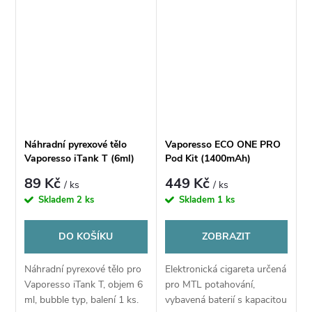
pro MTL/RDL vaping, 4ks v
balení.
Náhradní pyrexové tělo
Vaporesso ECO ONE PRO
Vaporesso iTank T (6ml)
Pod Kit (1400mAh)
89 Kč
449 Kč
/ ks
/ ks
Skladem
2 ks
Skladem
1 ks
DO KOŠÍKU
ZOBRAZIT
Náhradní pyrexové tělo pro
Elektronická cigareta určená
Vaporesso iTank T, objem 6
pro MTL potahování,
ml, bubble typ, balení 1 ks.
vybavená baterií s kapacitou