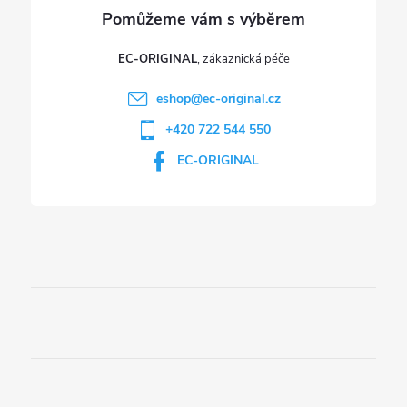
s
u
EC-ORIGINAL
eshop
@
ec-original.cz
+420 722 544 550
EC-ORIGINAL