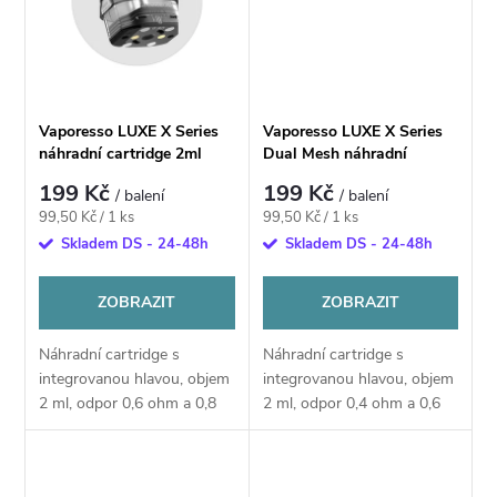
ů
ů
Vaporesso LUXE X Series
Vaporesso LUXE X Series
náhradní cartridge 2ml
Dual Mesh náhradní
cartridge 2ml
199 Kč
199 Kč
/ balení
/ balení
Měrná
Měrná
99,50 Kč / 1 ks
99,50 Kč / 1 ks
cena:
cena:
Skladem DS - 24-48h
Skladem DS - 24-48h
ZOBRAZIT
ZOBRAZIT
Náhradní cartridge s
Náhradní cartridge s
integrovanou hlavou, objem
integrovanou hlavou, objem
2 ml, odpor 0,6 ohm a 0,8
2 ml, odpor 0,4 ohm a 0,6
ohm, mesh pletivo, spodní
ohm, dual mesh pletivo,
plnění, vhodné pro MTL a
boční plnění, vhodné pro
RDL vaping, 2ks v balení.
RDL a MTL vaping, 2ks v