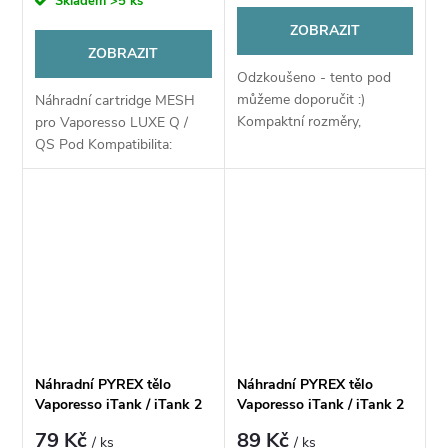
Skladem
>5 ks
ZOBRAZIT
ZOBRAZIT
Odzkoušeno - tento pod
můžeme doporučit :)
Náhradní cartridge MESH
Kompaktní rozměry,
pro Vaporesso LUXE Q /
integrovaná baterie
QS Pod Kompatibilita:
1000mAh, jednoduché
elektronická cigareta
používání
Vaporesso LUXE Q Pod Kit,
Vaporesso LUXE QS Pod
Kit
Náhradní PYREX tělo
Náhradní PYREX tělo
Vaporesso iTank / iTank 2
Vaporesso iTank / iTank 2
Glastank 5ml
Glastank 8ml
79 Kč
89 Kč
/ ks
/ ks