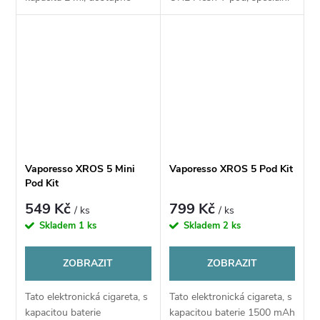
odpory 0,8 ohm a 1,2 ohm,
systém uchycení,
mesh síťka, plnění shora,
kompatibilní s modely
možnost použití klasického
Vaporesso ECO ONE PRO.
nebo filtrového...
Balení obsahuje 20 kusů v...
Vaporesso XROS 5 Mini
Vaporesso XROS 5 Pod Kit
Pod Kit
549 Kč
799 Kč
/ ks
/ ks
Skladem
1 ks
Skladem
2 ks
ZOBRAZIT
ZOBRAZIT
Tato elektronická cigareta, s
Tato elektronická cigareta, s
kapacitou baterie
kapacitou baterie 1500 mAh