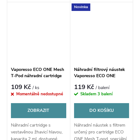
1400 mAh a zásobníkem na
Novinka
2 ml e-liquidu. Nabízí
automatické spínání,
maximální výkon 16 W...
Vaporesso ECO ONE Mesh
Náhradní filtrový náustek
T-Pod náhradní cartridge
Vaporesso ECO ONE
(20ks)
109 Kč
119 Kč
/ ks
/ balení
Momentálně nedostupné
Skladem
3 balení
ZOBRAZIT
DO KOŠÍKU
Náhradní cartridge s
Náhradní náustek s filtrem
vestavěnou žhavicí hlavou,
určený pro cartridge ECO
kapacita 2 ml, dostupné
ONE Mesh T-pod, speciální