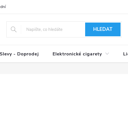
dní podmínky
Ověření věku 18+
Způsoby doručení
Způso
HLEDAT
Slevy - Doprodej
Elektronické cigarety
L