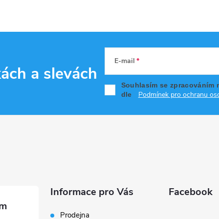
E-mail
kách
a slevách
Souhlasím se zpracováním 
Podmínek pro ochranu oso
dle
Informace pro Vás
Facebook
Prodejna