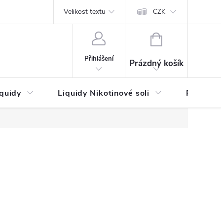
by platby
Reklamační řád
Velikost textu
Vrácení zboží a reklamace
Napi
CZK
NÁKUPNÍ
KOŠÍK
Přihlášení
Prázdný košík
iquidy
Liquidy Nikotinové soli
Příchutě