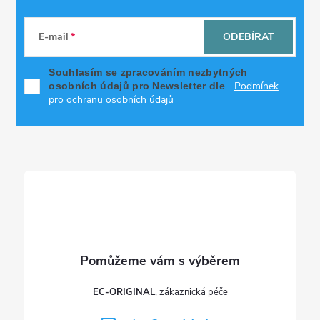
Z
á
E-mail
ODEBÍRAT
p
Souhlasím se zpracováním nezbytných
Podmínek
osobních údajů pro Newsletter dle
a
pro ochranu osobních údajů
t
í
EC-ORIGINAL