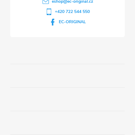
eshop
@
ec-original.cz
+420 722 544 550
EC-ORIGINAL