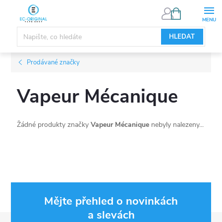
Přejít
NÁKUPNÍ
KOŠÍK
na
obsah
HLEDAT
Prodávané značky
Vapeur Mécanique
Žádné produkty značky
Vapeur Mécanique
nebyly nalezeny...
Mějte přehled o novinkách
a slevách