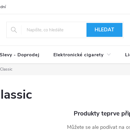
dní podmínky
Ověření věku 18+
Způsoby doručení
Způso
HLEDAT
Slevy - Doprodej
Elektronické cigarety
L
Classic
lassic
Produkty teprve při
Můžete se ale podívat na os