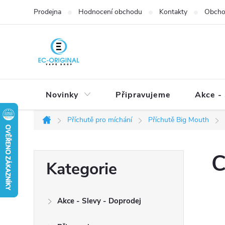
Přejít
Prodejna
Hodnocení obchodu
Kontakty
Obcho
na
obsah
Novinky
Připravujeme
Akce - 
Příchutě pro míchání
Příchutě Big Mouth
Domů
P
C
Přeskočit
Kategorie
o
kategorie
s
t
Akce - Slevy - Doprodej
r
a