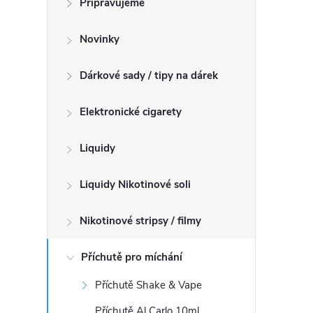
Připravujeme
n
n
Novinky
í
p
Dárkové sady / tipy na dárek
a
n
Elektronické cigarety
e
l
Liquidy
Liquidy Nikotinové soli
Nikotinové stripsy / filmy
Příchutě pro míchání
Příchutě Shake & Vape
Příchutě Al Carlo 10ml