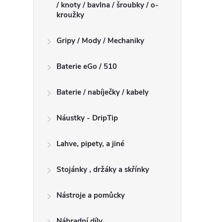
/ knoty / bavlna / šroubky / o-
kroužky
Gripy / Mody / Mechaniky
Baterie eGo / 510
Baterie / nabíječky / kabely
Náustky - DripTip
Lahve, pipety, a jiné
Stojánky , držáky a skřínky
Nástroje a pomůcky
Náhradní díly