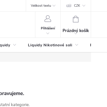
by platby
Reklamační řád
Velikost textu
Vrácení zboží a reklamace
Napi
CZK
NÁKUPNÍ
KOŠÍK
Přihlášení
Prázdný košík
iquidy
Liquidy Nikotinové soli
Příchutě
pravujeme.
tatní kategorie.