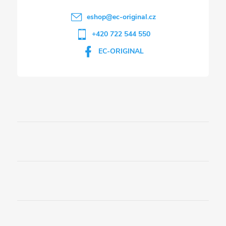
i
eshop
@
ec-original.cz
+420 722 544 550
s
EC-ORIGINAL
u