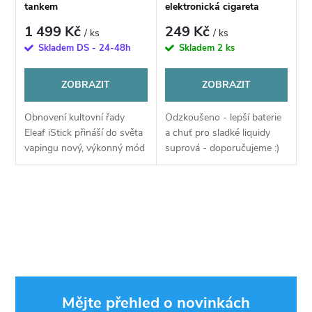
p
tankem
elektronická cigareta
p
490mAh sada
1 499 Kč
249 Kč
/ ks
/ ks
r
Skladem DS - 24-48h
Skladem
2 ks
r
o
ZOBRAZIT
ZOBRAZIT
o
d
Obnovení kultovní řady
Odzkoušeno - lepší baterie
d
Eleaf iStick přináší do světa
a chuť pro sladké liquidy
u
vapingu nový, výkonný mód
suprová - doporučujeme :)
u
spojený s prémiovým
Druhá řada oblíbené
zpracováním a kvalitním
nízkonákladové elektronické
k
tankem vhodným nejen pro
cigarety s populárním POD
k
O
DL potahování. X80...
systémem od...
t
v
t
ů
l
ů
á
Mějte přehled o novinkách