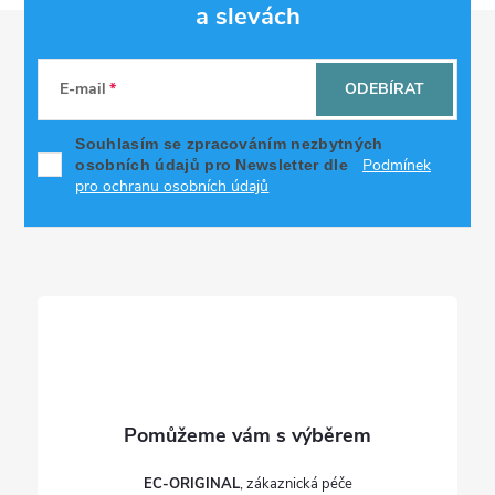
d
a slevách
Z
a
á
c
E-mail
ODEBÍRAT
p
í
Souhlasím se zpracováním nezbytných
Podmínek
osobních údajů pro Newsletter dle
p
a
pro ochranu osobních údajů
r
t
v
í
k
y
v
ý
p
EC-ORIGINAL