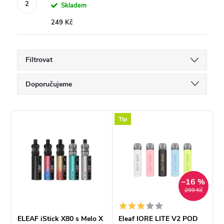
Skladem
249 Kč
Filtrovat
Ř
Doporučujeme
a
Nejlevnější
V
Tip
Nejdražší
z
ý
Nejprodávanější
e
p
Abecedně
n
–16 %
i
299 Kč
í
s
ELEAF iStick X80 s Melo X
Eleaf IORE LITE V2 POD