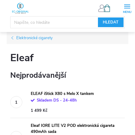
Přejít
NÁKUPNÍ
KOŠÍK
na
obsah
HLEDAT
Elektronické cigarety
Eleaf
Nejprodávanější
ELEAF iStick X80 s Melo X tankem
Skladem DS - 24-48h
1 499 Kč
Eleaf IORE LITE V2 POD elektronická cigareta
490mAh sada