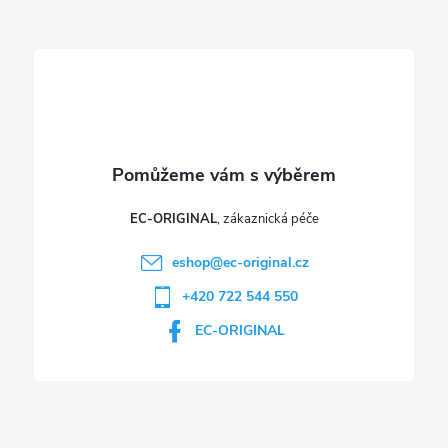
t
í
EC-ORIGINAL
eshop
@
ec-original.cz
+420 722 544 550
EC-ORIGINAL