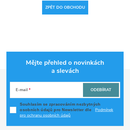
ZPĚT DO OBCHODU
Mějte přehled o novinkách
a slevách
Z
á
E-mail
ODEBÍRAT
p
Souhlasím se zpracováním nezbytných
Podmínek
osobních údajů pro Newsletter dle
a
pro ochranu osobních údajů