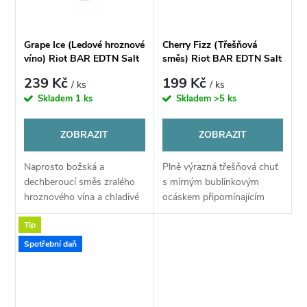
ů
Grape Ice (Ledové hroznové
Cherry Fizz (Třešňová
víno) Riot BAR EDTN Salt
směs) Riot BAR EDTN Salt
E-liquid 10ml
E-liquid 10ml
239 Kč
199 Kč
/ ks
/ ks
Skladem
1 ks
Skladem
>5 ks
ZOBRAZIT
ZOBRAZIT
Naprosto božská a
Plně výrazná třešňová chuť
dechberoucí směs zralého
s mírným bublinkovým
hroznového vína a chladivé
ocáskem připomínajícím
coolady dokáže příjemně
chutnou limonádu.
Tip
osvěžit i v tom největším
Přímočará chuť zralých
letním horku. Výrazná chuť
třešní obsahuje přesně to,
Spotřební daň
zralých hroznů dodá...
co očekáváte. Bohatou,...