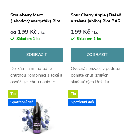
i
í
s
Strawberry Maxx
Sour Cherry Apple (Třešeň
p
(Jahodový energeťák) Riot
a zelené jablko) Riot BAR
p
BAR EDTN Salt E-liquid
EDTN Salt E-liquid 10ml
199 Kč
199 Kč
od
/ ks
/ ks
10ml
r
Skladem
1 ks
Skladem
1 ks
r
o
ZOBRAZIT
ZOBRAZIT
o
d
Delikátní a mimořádně
Ovocná senzace v podobě
d
chutnou kombinaci sladké a
bohaté chuti zralých
u
osvěžující chuti nabídne
slaďoučkých třešní a
u
Strawberry Maxx. Jedná se
intenzivního aroma
Tip
Tip
o chuť výborného svěžího
nakyslého zeleného jablka si
k
energetického nápoje s
získá srdce nejednoho
k
Spotřební daň
Spotřební daň
jahodovou šťávou....
vapera. Příchuť se doslova...
t
t
ů