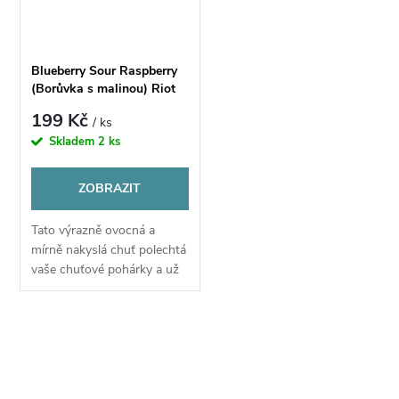
Blueberry Sour Raspberry
(Borůvka s malinou) Riot
BAR EDTN Salt E-liquid
199 Kč
/ ks
10ml
Skladem
2 ks
ZOBRAZIT
Tato výrazně ovocná a
mírně nakyslá chuť polechtá
vaše chuťové pohárky a už
vás nepustí. Připravte se na
harmonické spojení zralých
borůvek a sladkých
O
zahradních...
v