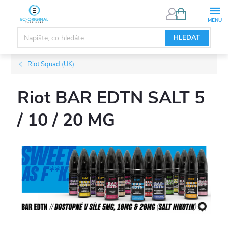
Přejít
NÁKUPNÍ
KOŠÍK
na
obsah
HLEDAT
Riot Squad (UK)
Riot BAR EDTN SALT 5
/ 10 / 20 MG