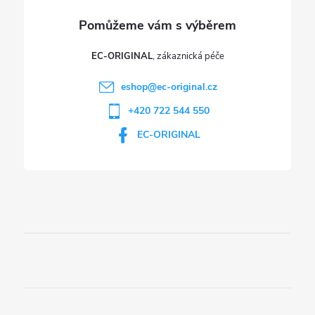
v
ý
p
EC-ORIGINAL
i
eshop
@
ec-original.cz
+420 722 544 550
s
EC-ORIGINAL
u