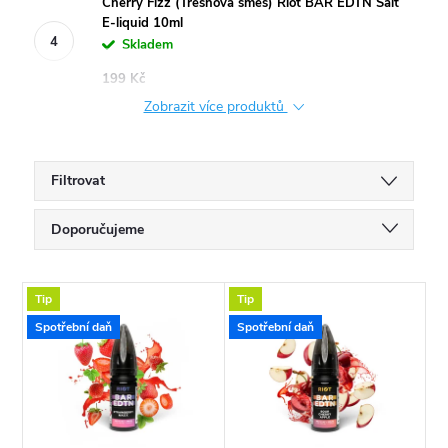
Cherry Fizz (Třešňová směs) Riot BAR EDTN Salt
E-liquid 10ml
Skladem
199 Kč
Zobrazit více produktů
Filtrovat
Ř
Doporučujeme
a
Nejlevnější
V
Tip
Tip
Nejdražší
z
Spotřební daň
Spotřební daň
ý
Nejprodávanější
e
p
Abecedně
n