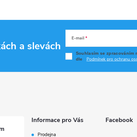
E-mail
kách
a slevách
Souhlasím se zpracováním 
Podmínek pro ochranu oso
dle
Informace pro Vás
Facebook
Prodejna