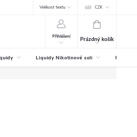
by platby
Reklamační řád
Velikost textu
Vrácení zboží a reklamace
Napi
CZK
NÁKUPNÍ
KOŠÍK
Přihlášení
Prázdný košík
iquidy
Liquidy Nikotinové soli
Příchutě