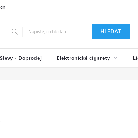
dní podmínky
Ověření věku 18+
Způsoby doručení
Způso
HLEDAT
Slevy - Doprodej
Elektronické cigarety
L
.