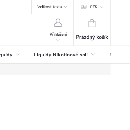
by platby
Reklamační řád
Velikost textu
Vrácení zboží a reklamace
Napi
CZK
NÁKUPNÍ
KOŠÍK
Přihlášení
Prázdný košík
iquidy
Liquidy Nikotinové soli
Příchutě