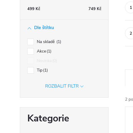
n
499
Kč
749
Kč
n
í
Dle štítku
p
a
Na skladě
1
n
Akce
1
e
Novinka
0
l
Tip
1
Ř
a
ROZBALIT FILTR
z
e
2
po
n
V
Přeskočit
í
Kategorie
ý
kategorie
p
p
r