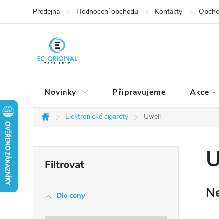
Přejít
Prodejna
Hodnocení obchodu
Kontakty
Obcho
na
obsah
Novinky
Připravujeme
Akce - 
Elektronické cigarety
Uwell
Domů
P
U
o
s
Ne
t
Dle ceny
r
a