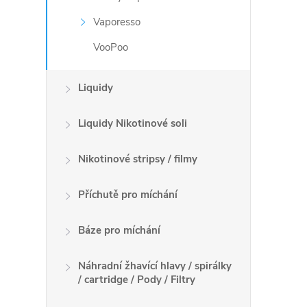
v
Vaporesso
k
VooPoo
y
v
Liquidy
ý
Liquidy Nikotinové soli
p
Nikotinové stripsy / filmy
i
Příchutě pro míchání
s
u
Báze pro míchání
Náhradní žhavící hlavy / spirálky
/ cartridge / Pody / Filtry