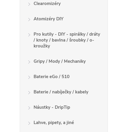
Clearomizéry
Atomizéry DIY
Pro kutily - DIY - spirálky / dráty
/ knoty / bavlna / šroubky / o-
kroužky
Gripy / Mody / Mechaniky
Baterie eGo / 510
Baterie / nabíječky / kabely
Náustky - DripTip
Lahve, pipety, a jiné