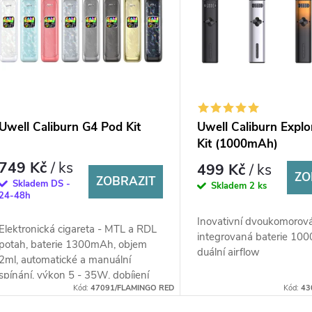
Uwell Caliburn G4 Pod Kit
Uwell Caliburn Explo
Kit (1000mAh)
749 Kč
/ ks
499 Kč
/ ks
ZO
ZOBRAZIT
Skladem DS -
Skladem
2 ks
24-48h
Inovativní dvoukomorová
Elektronická cigareta - MTL a RDL
integrovaná baterie 10
potah, baterie 1300mAh, objem
duální airflow
2ml, automatické a manuální
spínání, výkon 5 - 35W, dobíjení
Kód:
47091/FLAMINGO RED
Kód:
43
USB-C, regulace air-flow, displej,...