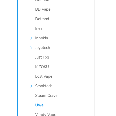
BD Vape
O
Dotmod
v
Eleaf
l
Innokin
á
Joyetech
d
Just Fog
a
KIZOKU
c
Lost Vape
í
Smoktech
Steam Crave
p
Uwell
r
Vandy Vape