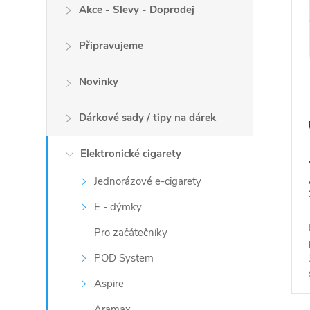
i
o
Akce - Slevy - Doprodej
s
d
p
u
Připravujeme
r
k
o
Novinky
t
d
ů
u
Dárkové sady / tipy na dárek
k
t
Elektronické cigarety
ů
Jednorázové e-cigarety
E - dýmky
Pro začátečníky
POD System
Aspire
Aramax