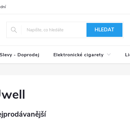
dní podmínky
Ověření věku 18+
Způsoby doručení
Způso
HLEDAT
Slevy - Doprodej
Elektronické cigarety
L
well
jprodávanější