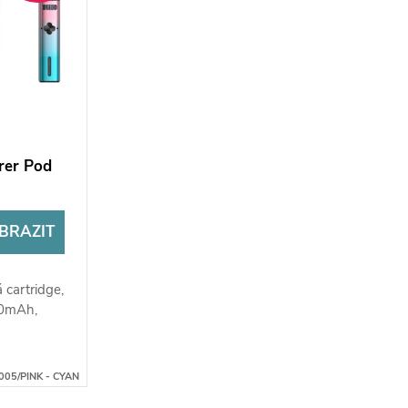
rer Pod
BRAZIT
 cartridge,
00mAh,
005/PINK - CYAN