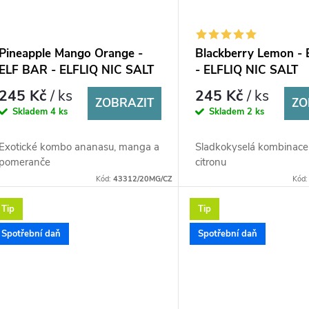
Pineapple Mango Orange -
Blackberry Lemon -
ELF BAR - ELFLIQ NIC SALT
- ELFLIQ NIC SALT
(50PG/50VG) 10ml
(50PG/50VG) 10ml
245 Kč
/ ks
245 Kč
/ ks
ZOBRAZIT
ZO
Skladem
4 ks
Skladem
2 ks
Exotické kombo ananasu, manga a
Sladkokyselá kombinace 
pomeranče
citronu
Kód:
43312/20MG/CZ
Kód
Tip
Tip
Spotřební daň
Spotřební daň