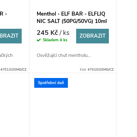
R -
Menthol - ELF BAR - ELFLIQ
NIC SALT (50PG/50VG) 10ml
245 Kč
/ ks
BRAZIT
ZOBRAZIT
Skladem
4 ks
učkých
Osvěžující chuť mentholu....
:
47013/20MG/CZ
Kód:
47010/20MG/CZ
Spotřební daň