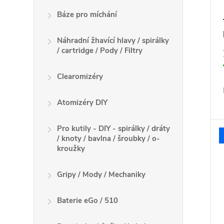
Báze pro míchání
Náhradní žhavící hlavy / spirálky
/ cartridge / Pody / Filtry
Clearomizéry
Atomizéry DIY
Pro kutily - DIY - spirálky / dráty
/ knoty / bavlna / šroubky / o-
kroužky
Gripy / Mody / Mechaniky
Baterie eGo / 510