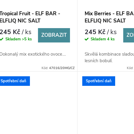
Tropical Fruit - ELF BAR -
Mix Berries - ELF BA
ELFLIQ NIC SALT
ELFLIQ NIC SALT
(50PG/50VG) 10ml
(50PG/50VG) 10ml
245 Kč
/ ks
245 Kč
/ ks
ZOBRAZIT
ZO
Skladem
>5 ks
Skladem
4 ks
Dokonalý mix exotického ovoce....
Skvělá kombinace slaďo
lesních bobulí.
Kód:
47016/20MG/CZ
Kód
Spotřební daň
Spotřební daň