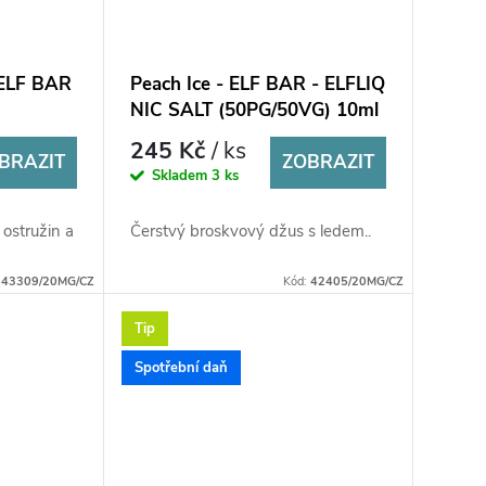
 ELF BAR
Peach Ice - ELF BAR - ELFLIQ
NIC SALT (50PG/50VG) 10ml
245 Kč
/ ks
BRAZIT
ZOBRAZIT
Skladem
3 ks
ostružin a
Čerstvý broskvový džus s ledem..
:
43309/20MG/CZ
Kód:
42405/20MG/CZ
Tip
Spotřební daň