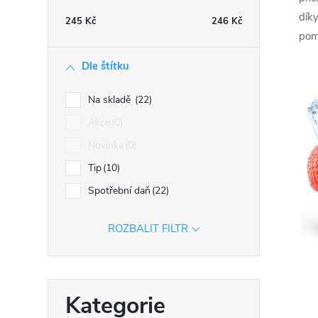
n
dík
245
Kč
246
Kč
n
pom
í
Dle štítku
p
a
Na skladě
22
n
Akce
0
e
Novinka
0
l
Tip
10
Spotřební daň
22
ROZBALIT FILTR
Přeskočit
Kategorie
kategorie