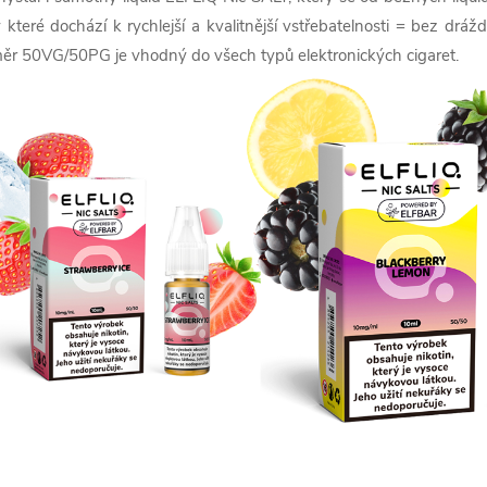
y které dochází k rychlejší a kvalitnější vstřebatelnosti = bez drá
ěr 50VG/50PG je vhodný do všech typů elektronických cigaret.