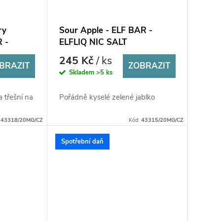
ry
Sour Apple - ELF BAR -
R -
ELFLIQ NIC SALT
(50PG/50VG) 10ml
245 Kč
/ ks
BRAZIT
ZOBRAZIT
Skladem
>5 ks
 třešní na
Pořádně kyselé zelené jablko
:
43318/20MG/CZ
Kód:
43315/20MG/CZ
Spotřební daň