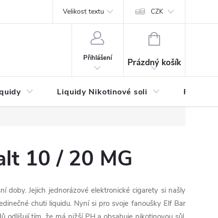
by platby
Reklamační řád
Velikost textu
Vrácení zboží a reklamace
Napi
CZK
NÁKUPNÍ
KOŠÍK
Přihlášení
Prázdný košík
iquidy
Liquidy Nikotinové soli
Příchutě
lt 10 / 20 MG
doby. Jejich jednorázové elektronické cigarety si našly
dinečné chuti liquidu. Nyní si pro svoje fanoušky Elf Bar
ů odlišují tím, že má nižší PH a obsahuje nikotinovou sůl,