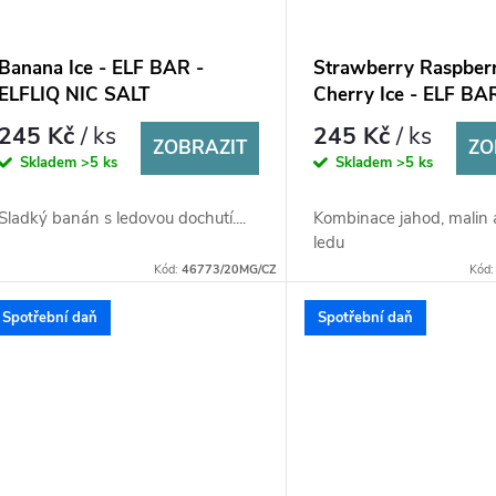
Banana Ice - ELF BAR -
Strawberry Raspber
ELFLIQ NIC SALT
Cherry Ice - ELF BA
(50PG/50VG) 10ml
ELFLIQ NIC SALT
245 Kč
/ ks
245 Kč
/ ks
ZOBRAZIT
(50PG/50VG) 10ml
ZO
Skladem
>5 ks
Skladem
>5 ks
Sladký banán s ledovou dochutí....
Kombinace jahod, malin a
ledu
Kód:
46773/20MG/CZ
Kód
Spotřební daň
Spotřební daň