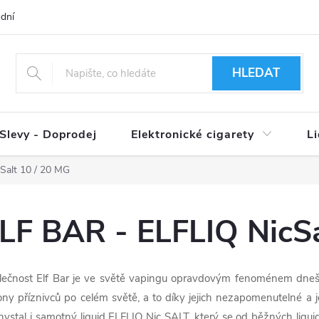
dní podmínky
Ověření věku 18+
Způsoby doručení
Způso
HLEDAT
Slevy - Doprodej
Elektronické cigarety
L
Salt 10 / 20 MG
LF BAR - ELFLIQ NicSa
lečnost Elf Bar je ve světě vapingu opravdovým fenoménem dnešní 
ony příznivců po celém světě, a to díky jejich nezapomenutelné a je
hystal i samotný liquid ELFLIQ Nic SALT, který se od běžných liquid