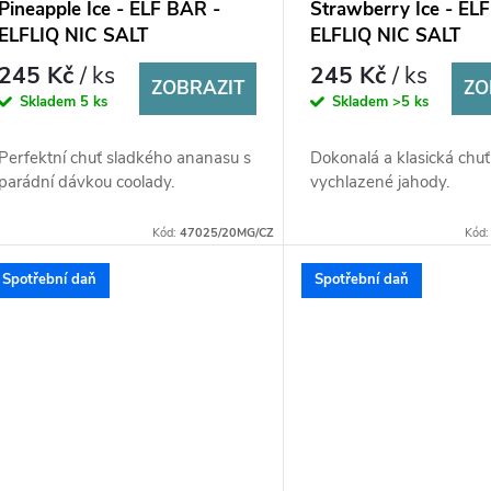
Pineapple Ice - ELF BAR -
Strawberry Ice - EL
ELFLIQ NIC SALT
ELFLIQ NIC SALT
(50PG/50VG) 10ml
(50PG/50VG) 10ml
245 Kč
/ ks
245 Kč
/ ks
ZOBRAZIT
ZO
Skladem
5 ks
Skladem
>5 ks
Perfektní chuť sladkého ananasu s
Dokonalá a klasická chu
parádní dávkou coolady.
vychlazené jahody.
Kód:
47025/20MG/CZ
Kód
Spotřební daň
Spotřební daň