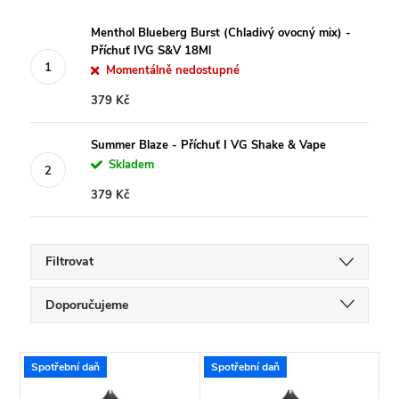
Menthol Blueberg Burst (Chladivý ovocný mix) -
Příchuť IVG S&V 18Ml
Momentálně nedostupné
379 Kč
Summer Blaze - Příchuť I VG Shake & Vape
Skladem
379 Kč
Filtrovat
Ř
Doporučujeme
a
Nejlevnější
V
Spotřební daň
Spotřební daň
Nejdražší
z