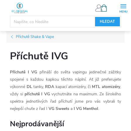
Přejít
NÁKUPNÍ
KOŠÍK
na
obsah
HLEDAT
Příchutě Shake & Vape
Příchutě IVG
Příchutě I VG
přináší do světa vapingu jedinečné zážitky
spojené s každou kapkou těchto náplní. Ať již preferujete
výkonné
DL
tanky,
RDA
kapací atomizéry, či
MTL atomizéry
,
vždy si
příchutě I VG
vychutnáte na maximum. Ze širokého
spektra jednotlivých řad příchutí jsme pro vás vybrali ty
nejlepší chuťe z řad I
VG Sweets
a
I VG Menthol
.
Nejprodávanější