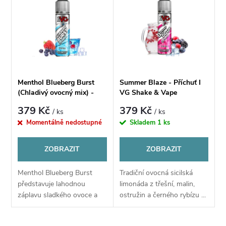
ý
Nejprodávanější
e
p
Abecedně
n
i
í
s
Menthol Blueberg Burst
Summer Blaze - Příchuť I
p
(Chladivý ovocný mix) -
VG Shake & Vape
p
Příchuť IVG S&V 18Ml
379 Kč
379 Kč
/ ks
/ ks
r
Momentálně nedostupné
Skladem
1 ks
r
o
ZOBRAZIT
ZOBRAZIT
o
d
Menthol Blueberg Burst
Tradiční ovocná sicilská
d
představuje lahodnou
limonáda z třešní, malin,
u
záplavu sladkého ovoce a
ostružin a černého rybízu ...
u
chladivé coolady. Ovocný
mix v této příchuti je
k