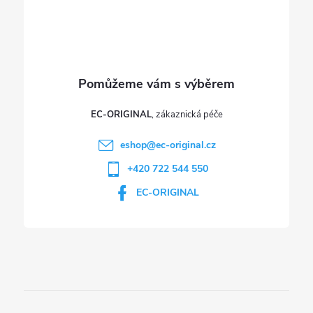
í
k
y
v
ý
p
EC-ORIGINAL
i
eshop
@
ec-original.cz
+420 722 544 550
s
EC-ORIGINAL
u