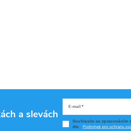
E-mail
kách
a slevách
Souhlasím se zpracováním 
Podmínek pro ochranu oso
dle