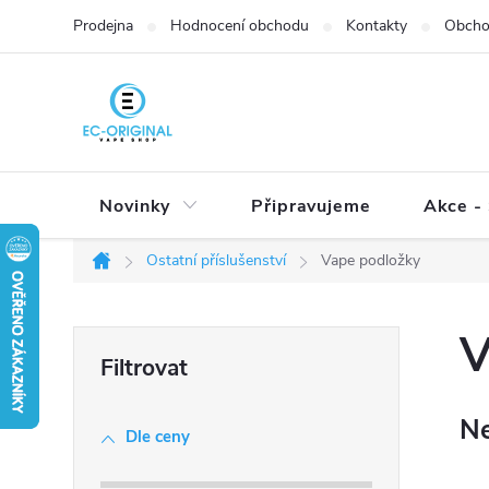
Přejít
Prodejna
Hodnocení obchodu
Kontakty
Obcho
na
obsah
Novinky
Připravujeme
Akce - 
Ostatní příslušenství
Vape podložky
Domů
P
V
o
s
Ne
t
Dle ceny
r
a