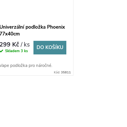
Univerzální podložka Phoenix
77x40cm
299 Kč
/ ks
DO KOŠÍKU
Skladem
3 ks
Vape podložka pro náročné.
Kód:
35811