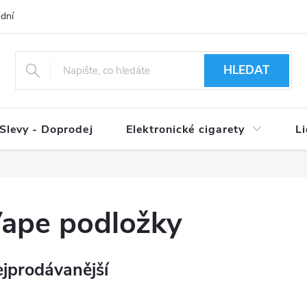
dní podmínky
Ověření věku 18+
Způsoby doručení
Způso
HLEDAT
Slevy - Doprodej
Elektronické cigarety
L
ape podložky
jprodávanější