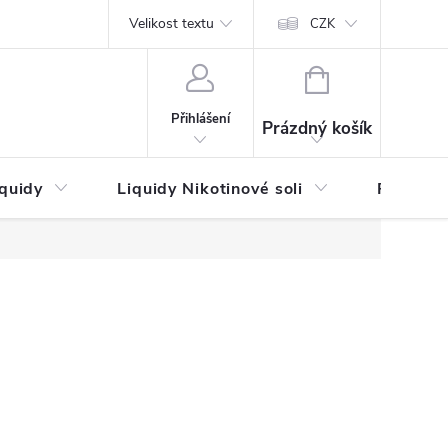
by platby
Reklamační řád
Velikost textu
Vrácení zboží a reklamace
Napi
CZK
NÁKUPNÍ
KOŠÍK
Přihlášení
Prázdný košík
iquidy
Liquidy Nikotinové soli
Příchutě