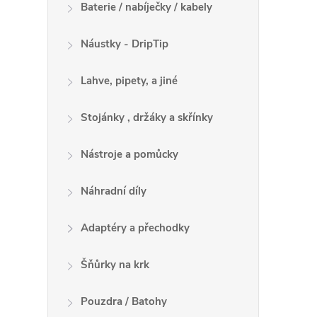
ý
Baterie / nabíječky / kabely
p
Náustky - DripTip
i
Lahve, pipety, a jiné
s
Stojánky , držáky a skřínky
u
Nástroje a pomůcky
Náhradní díly
Adaptéry a přechodky
Šňůrky na krk
Pouzdra / Batohy