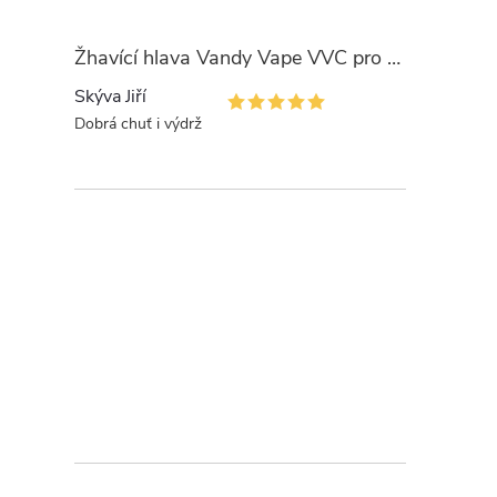
Žhavící hlava Vandy Vape VVC pro PULSE
Skýva Jiří
Dobrá chuť i výdrž