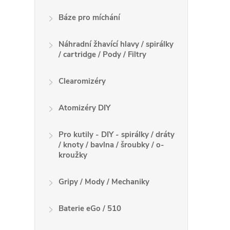
á
Báze pro míchání
d
Náhradní žhavící hlavy / spirálky
a
/ cartridge / Pody / Filtry
c
Clearomizéry
í
Atomizéry DIY
p
r
Pro kutily - DIY - spirálky / dráty
/ knoty / bavlna / šroubky / o-
v
kroužky
k
Gripy / Mody / Mechaniky
y
Baterie eGo / 510
v