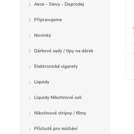
k
Akce - Slevy - Doprodej
o
t
d
ů
Připravujeme
u
k
Novinky
t
ů
Dárkové sady / tipy na dárek
Elektronické cigarety
Liquidy
Liquidy Nikotinové soli
O
v
Nikotinové stripsy / filmy
l
Příchutě pro míchání