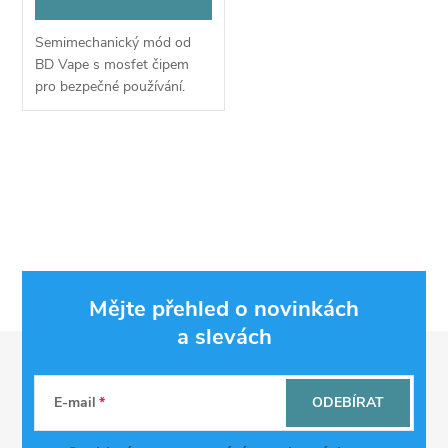
o
d
Semimechanický mód od
d
BD Vape s mosfet čipem
u
pro bezpečné používání.
u
k
k
O
t
v
t
ů
l
ů
á
Mějte přehled o novinkách
d
a slevách
Z
a
á
c
E-mail
ODEBÍRAT