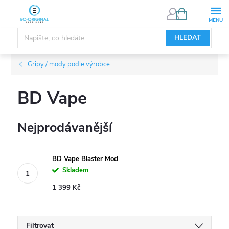
Přejít
NÁKUPNÍ
KOŠÍK
na
obsah
HLEDAT
Gripy / mody podle výrobce
BD Vape
Nejprodávanější
BD Vape Blaster Mod
Skladem
1 399 Kč
Filtrovat