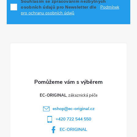
p
í
Souhlasím se zpracováním nezbytných
Podmínek
osobních údajů pro Newsletter dle
p
a
pro ochranu osobních údajů
r
t
v
í
k
y
v
ý
p
EC-ORIGINAL
i
eshop
@
ec-original.cz
+420 722 544 550
s
EC-ORIGINAL
u