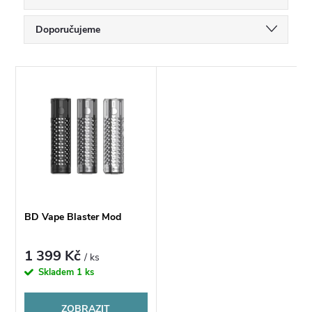
Ř
Doporučujeme
a
Nejlevnější
V
Nejdražší
z
ý
Nejprodávanější
e
p
Abecedně
n
i
í
s
BD Vape Blaster Mod
p
p
1 399 Kč
/ ks
r
Skladem
1 ks
r
o
ZOBRAZIT