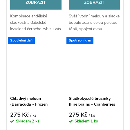
ZOBRAZIT
ZOBRAZIT
Kombinace andělské
Svěží vodní meloun a sladké
sladkosti a ďábelské
bobule acai s celou paletou
kyselosti černého rybízu vás
tónů, spojení dvou
konečně přesvědčí o jeho
neodolatelných chutí v
Spotřební daň
Spotřební daň
výjimečnosti.
jedno výjimečně lahodné
aroma.
Chladivý meloun
Sladkokyselé brusinky
(Barracuda - Frozen
(Fire brains - Cranberries
Melopepo) - Příchuť CHILL
rush) - Příchuť CHILL PILL
275 Kč
275 Kč
/ ks
/ ks
PILL Shake & Vape 12ML
Shake & Vape 12ML
Skladem
2 ks
Skladem
1 ks