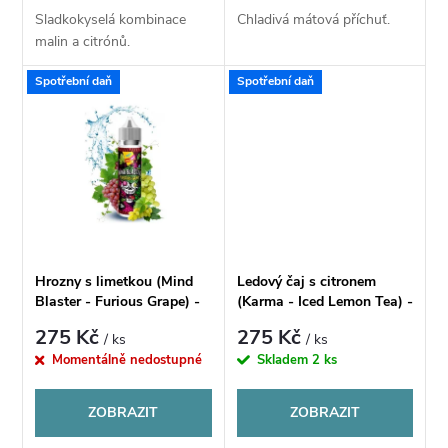
d
Sladkokyselá kombinace
Chladivá mátová příchuť.
d
malin a citrónů.
u
u
Spotřební daň
Spotřební daň
k
k
t
t
ů
ů
Hrozny s limetkou (Mind
Ledový čaj s citronem
Blaster - Furious Grape) -
(Karma - Iced Lemon Tea) -
Příchuť CHILL PILL Shake
Příchuť CHILL PILL Shake
275 Kč
275 Kč
/ ks
/ ks
& Vape 12ml
& Vape 12ML
Momentálně nedostupné
Skladem
2 ks
ZOBRAZIT
ZOBRAZIT