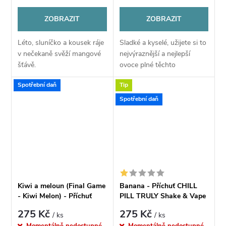
ZOBRAZIT
ZOBRAZIT
Léto, sluníčko a kousek ráje
Sladké a kyselé, užijete si to
v nečekaně svěží mangové
nejvýraznější a nejlepší
šťávě.
ovoce plné těchto
neodolatelných tónů.
Spotřební daň
Tip
Citrony, hrušky, pomeranče,
jablka a další v lahodném
Spotřební daň
mixu.
Kiwi a meloun (Final Game
Banana - Příchuť CHILL
- Kiwi Melon) - Příchuť
PILL TRULY Shake & Vape
CHILL PILL Shake & Vape
12ml
275 Kč
275 Kč
/ ks
/ ks
12ML
Momentálně nedostupné
Momentálně nedostupné