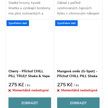
Sladké hrozny, kyselá
Základ z pečlivě
limetka a vynikající bonbony,
vyluhovaných čajových
mix plný rozmanitých a
lístku s citronovým nábojem
hlavně výrazných chutí,
a nakyslými tóny doplněná
Spotřební daň
Spotřební daň
které mají dlouhotrvající
o chladivou vlnu koolady a
dochuť.
osvěžující mátové lístky.
Cherry - Příchuť CHILL
Mangová směs (G-Spot) -
PILL TRULY Shake & Vape
Příchuť CHILL PILL Shake
12ml
& Vape 12ML
275 Kč
275 Kč
/ ks
/ ks
Momentálně nedostupné
Momentálně nedostupné
ZOBRAZIT
ZOBRAZIT