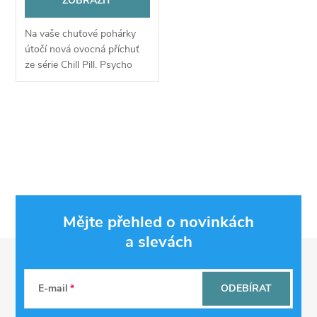
ZOBRAZIT
Na vaše chuťové pohárky
útočí nová ovocná příchuť
ze série Chill Pill. Psycho
Lady přináší originální a
oblíbenou chuť lahodného
kaktusu, který umně
O
kombinuje sladkost...
v
l
á
Mějte přehled o novinkách
d
a slevách
Z
a
á
c
E-mail
ODEBÍRAT