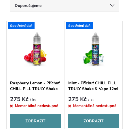
Ř
Doporučujeme
a
Nejlevnější
V
Spotřební daň
Spotřební daň
Nejdražší
z
ý
Nejprodávanější
e
p
Abecedně
n
i
í
s
Raspberry Lemon - Příchuť
Mint - Příchuť CHILL PILL
p
CHILL PILL TRULY Shake
TRULY Shake & Vape 12ml
p
& Vape 12ml
275 Kč
275 Kč
/ ks
/ ks
r
Momentálně nedostupné
Momentálně nedostupné
r
o
ZOBRAZIT
ZOBRAZIT
o