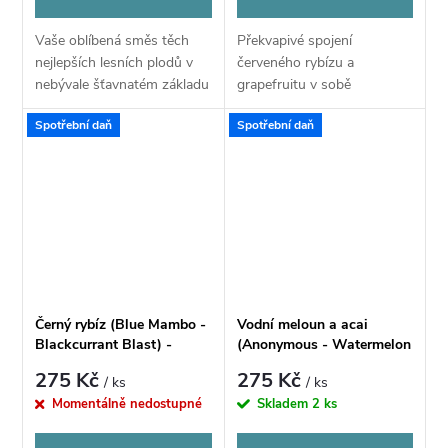
Vaše oblíbená směs těch
Překvapivé spojení
nejlepších lesních plodů v
červeného rybízu a
nebývale šťavnatém základu
grapefruitu v sobě
s krásně osvěžujícími
kombinuje sladké, kyselé i
Spotřební daň
Spotřební daň
chladivými tóny.
nahořklé tóny, které
společně tvoří výjimečně
lahodnou pochoutku.
Černý rybíz (Blue Mambo -
Vodní meloun a acai
Blackcurrant Blast) -
(Anonymous - Watermelon
Příchuť CHILL PILL Shake
Acai) - Příchuť CHILL PILL
275 Kč
275 Kč
/ ks
/ ks
& Vape 12ML
Shake & Vape 12ML
Momentálně nedostupné
Skladem
2 ks