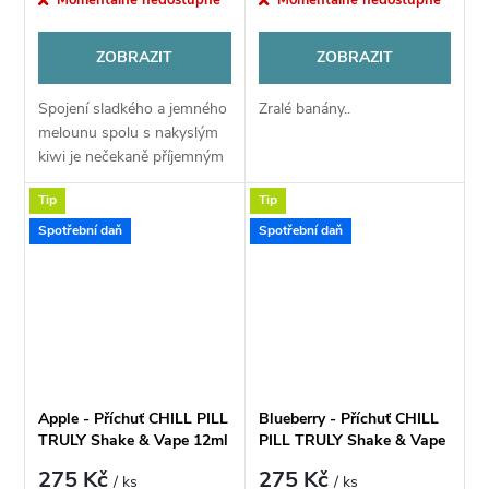
ZOBRAZIT
ZOBRAZIT
Spojení sladkého a jemného
Zralé banány..
melounu spolu s nakyslým
kiwi je nečekaně příjemným
zpestřením pro vaše
Tip
Tip
chuťové pohárky, které si
užijí plně ovocnou chuť.
Spotřební daň
Spotřební daň
Apple - Příchuť CHILL PILL
Blueberry - Příchuť CHILL
TRULY Shake & Vape 12ml
PILL TRULY Shake & Vape
12ml
275 Kč
275 Kč
/ ks
/ ks