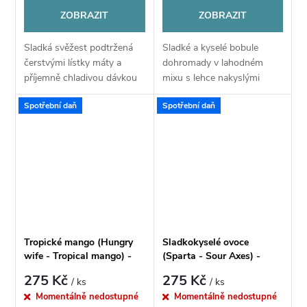
ZOBRAZIT
ZOBRAZIT
Sladká svěžest podtržená
Sladké a kyselé bobule
čerstvými lístky máty a
dohromady v lahodném
příjemně chladivou dávkou
mixu s lehce nakyslými
koolady. Takový vodní
brusinkami pořádně nabudí
Spotřební daň
Spotřební daň
meloun jste ještě neměli.
váše smysly.
Tropické mango (Hungry
Sladkokyselé ovoce
wife - Tropical mango) -
(Sparta - Sour Axes) -
Příchuť CHILL PILL Shake
Příchuť CHILL PILL Shake
275 Kč
275 Kč
/ ks
/ ks
& Vape 12ML
& Vape 12ML
Momentálně nedostupné
Momentálně nedostupné