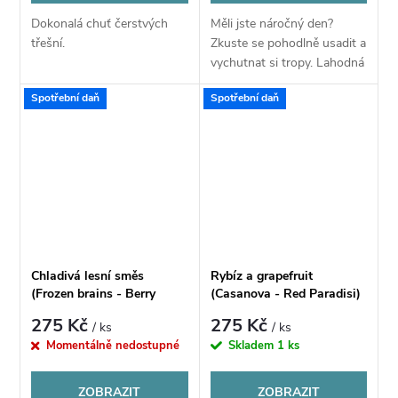
Dokonalá chuť čerstvých
Měli jste náročný den?
třešní.
Zkuste se pohodlně usadit a
vychutnat si tropy. Lahodná
mangová směs září jako
Spotřební daň
Spotřební daň
nejkrásnější západ Slunce a
zpříjemní vám den. Desítky
mangových...
Chladivá lesní směs
Rybíz a grapefruit
(Frozen brains - Berry
(Casanova - Red Paradisi)
berry) - Příchuť CHILL PILL
- Příchuť CHILL PILL
275 Kč
275 Kč
/ ks
/ ks
Shake & Vape 12ML
Shake & Vape 12ML
Momentálně nedostupné
Skladem
1 ks
ZOBRAZIT
ZOBRAZIT