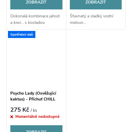
ZOBRAZIT
ZOBRAZIT
Dokonalá kombinace jahod
Šťavnatý a sladký vodní
a kiwi... s kooladou
meloun...
Spotřební daň
Psycho Lady (Osvěžující
kaktus) - Příchuť CHILL
PILL Shake & Vape 12ML
275 Kč
/ ks
Momentálně nedostupné