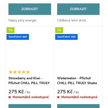
ZOBRAZIT
ZOBRAZIT
Nápoj plný energie..
Oblíbený letní drink...
Tip
Tip
Spotřební daň
Spotřební daň
Strawberry and Kiwi -
Watermelon - Příchuť
Příchuť CHILL PILL TRULY
CHILL PILL TRULY Shake
Shake & Vape 12ml
& Vape 12ml
275 Kč
275 Kč
/ ks
/ ks
Momentálně nedostupné
Momentálně nedostupné