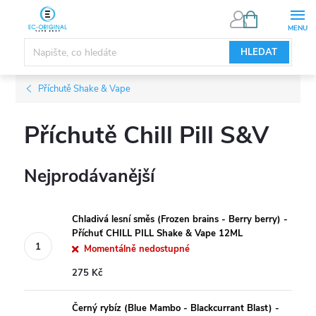
Přejít
NÁKUPNÍ
KOŠÍK
na
obsah
HLEDAT
Příchutě Shake & Vape
Příchutě Chill Pill S&V
Nejprodávanější
Chladivá lesní směs (Frozen brains - Berry berry) -
Příchuť CHILL PILL Shake & Vape 12ML
Momentálně nedostupné
275 Kč
Černý rybíz (Blue Mambo - Blackcurrant Blast) -