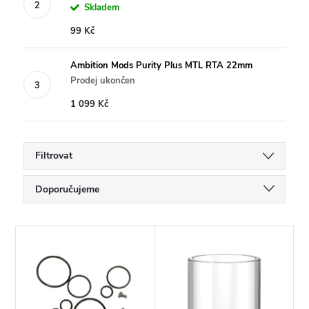
Skladem
99 Kč
Ambition Mods Purity Plus MTL RTA 22mm
Prodej ukončen
1 099 Kč
Filtrovat
Ř
Doporučujeme
a
Nejlevnější
V
Nejdražší
z
ý
Nejprodávanější
e
Abecedně