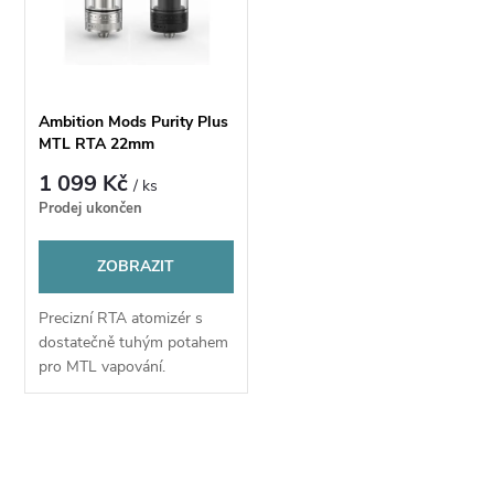
t
ů
ů
Ambition Mods Purity Plus
MTL RTA 22mm
1 099 Kč
/ ks
Prodej ukončen
ZOBRAZIT
Precizní RTA atomizér s
dostatečně tuhým potahem
pro MTL vapování.
O