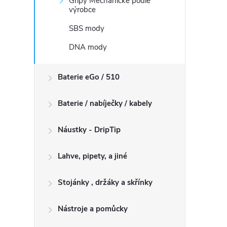
Gripy Mechanické podle
výrobce
SBS mody
DNA mody
Baterie eGo / 510
Baterie / nabíječky / kabely
Náustky - DripTip
Lahve, pipety, a jiné
Stojánky , držáky a skřínky
Nástroje a pomůcky