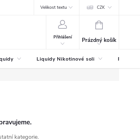
by platby
Reklamační řád
Velikost textu
Vrácení zboží a reklamace
Napi
CZK
NÁKUPNÍ
KOŠÍK
Přihlášení
Prázdný košík
iquidy
Liquidy Nikotinové soli
Příchutě
pravujeme.
tatní kategorie.