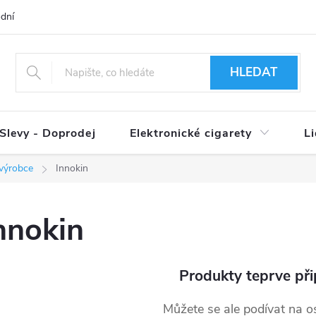
dní podmínky
Ověření věku 18+
Způsoby doručení
Způso
HLEDAT
Slevy - Doprodej
Elektronické cigarety
L
 výrobce
Innokin
nnokin
Produkty teprve při
Můžete se ale podívat na os