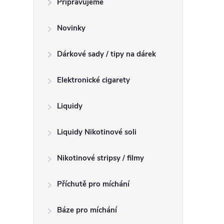
Připravujeme
n
n
Novinky
í
p
Dárkové sady / tipy na dárek
a
n
Elektronické cigarety
e
l
Liquidy
Liquidy Nikotinové soli
Nikotinové stripsy / filmy
Příchutě pro míchání
Báze pro míchání