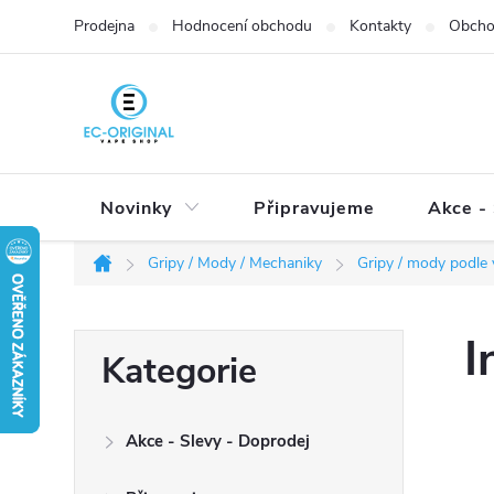
Přejít
Prodejna
Hodnocení obchodu
Kontakty
Obcho
na
obsah
Novinky
Připravujeme
Akce - 
Gripy / Mody / Mechaniky
Gripy / mody podle
Domů
P
I
Přeskočit
Kategorie
o
kategorie
s
t
Akce - Slevy - Doprodej
r
a