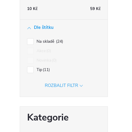
n
10
Kč
59
Kč
n
í
Dle štítku
p
a
Na skladě
24
n
Akce
0
e
Novinka
0
l
Tip
11
ROZBALIT FILTR
Přeskočit
Kategorie
kategorie