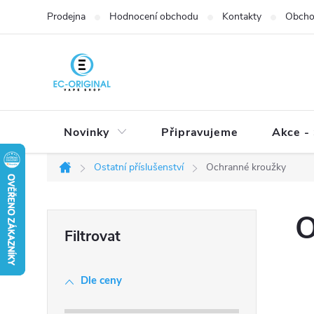
Přejít
Prodejna
Hodnocení obchodu
Kontakty
Obcho
na
obsah
Novinky
Připravujeme
Akce - 
Ostatní příslušenství
Ochranné kroužky
Domů
P
O
o
s
t
Dle ceny
r
a