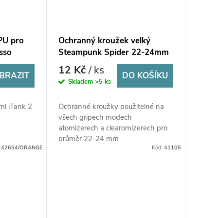
PU pro
Ochranný kroužek velký
sso
Steampunk Spider 22-24mm
12 Kč
/ ks
BRAZIT
DO KOŠÍKU
Skladem
>5 ks
ml iTank 2
Ochranné kroužky použitelné na
všech gripech modech
atomizerech a clearomizerech pro
průměr 22-24 mm
:
42654/ORANGE
Kód:
41105