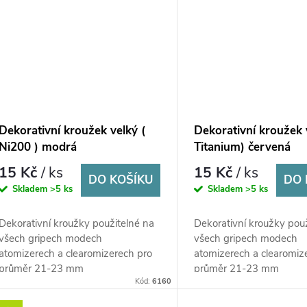
Dekorativní kroužek velký (
Dekorativní kroužek 
Ni200 ) modrá
Titanium) červená
15 Kč
/ ks
15 Kč
/ ks
DO KOŠÍKU
DO 
Skladem
>5 ks
Skladem
>5 ks
Dekorativní kroužky použitelné na
Dekorativní kroužky pou
všech gripech modech
všech gripech modech
atomizerech a clearomizerech pro
atomizerech a clearomiz
průměr 21-23 mm
průměr 21-23 mm
Kód:
6160