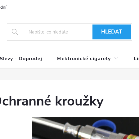
dní podmínky
Ověření věku 18+
Způsoby doručení
Způso
HLEDAT
Slevy - Doprodej
Elektronické cigarety
L
chranné kroužky