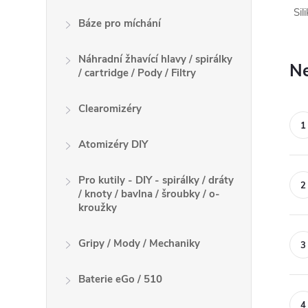
Sil
Báze pro míchání
Náhradní žhavící hlavy / spirálky
Ne
/ cartridge / Pody / Filtry
Clearomizéry
Atomizéry DIY
Pro kutily - DIY - spirálky / dráty
/ knoty / bavlna / šroubky / o-
kroužky
Gripy / Mody / Mechaniky
Baterie eGo / 510