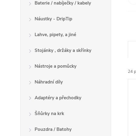
Baterie / nabíječky / kabely
Náustky - DripTip
Lahve, pipety, a jiné
Ř
Stojánky , držáky a skřínky
a
z
Nástroje a pomůcky
e
24
p
n
V
Náhradní díly
í
ý
p
p
Adaptéry a přechodky
r
i
o
Šňůrky na krk
s
d
p
u
Pouzdra / Batohy
r
k