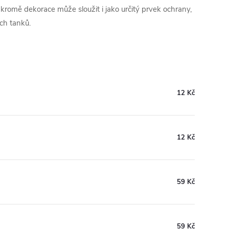
kromě dekorace může sloužit i jako určitý prvek ochrany,
ch tanků.
12 Kč
12 Kč
59 Kč
59 Kč