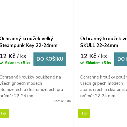
Ochranný kroužek velký
Ochranný kroužek ve
Steampunk Key 22-24mm
SKULL 22-24mm
12 Kč
/ ks
12 Kč
/ ks
DO KOŠÍKU
DO 
Skladem
>5 ks
Skladem
>5 ks
Ochranné kroužky použitelné na
Ochranné kroužky použi
všech gripech modech
všech gripech modech
atomizerech a clearomizerech pro
atomizerech a clearomiz
průměr 22-24 mm
průměr 22-24 mm
Kód:
41104
Tip
Tip