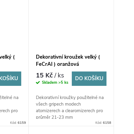
velký (
Dekorativní kroužek velký (
FeCrAl ) oranžová
15 Kč
/ ks
KOŠÍKU
DO KOŠÍKU
Skladem
>5 ks
žitelné na
Dekorativní kroužky použitelné na
všech gripech modech
erech pro
atomizerech a clearomizerech pro
průměr 21-23 mm
Kód:
6159
Kód:
6158