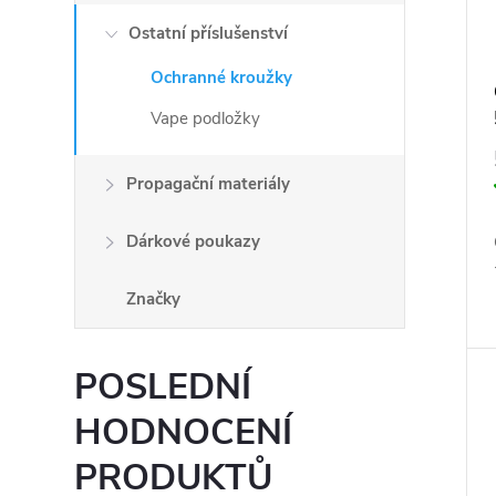
o
t
Ostatní příslušenství
d
ů
u
Ochranné kroužky
k
Vape podložky
t
ů
Propagační materiály
Dárkové poukazy
Značky
POSLEDNÍ
HODNOCENÍ
PRODUKTŮ