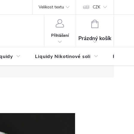
by platby
Reklamační řád
Velikost textu
Vrácení zboží a reklamace
Napi
CZK
NÁKUPNÍ
KOŠÍK
Přihlášení
Prázdný košík
iquidy
Liquidy Nikotinové soli
Příchutě