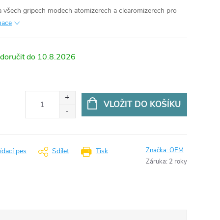
na všech gripech modech atomizerech a clearomizerech pro
mace
10.8.2026
VLOŽIT DO KOŠÍKU
Značka:
OEM
ídací pes
Sdílet
Tisk
Záruka
:
2 roky