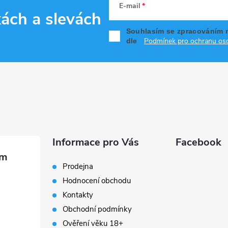
E-mail
kách
a slevách
Souhlasím se zpracováním 
Podmínek pro ochranu oso
dle
Informace pro Vás
Facebook
Prodejna
Hodnocení obchodu
Kontakty
Obchodní podmínky
Ověření věku 18+