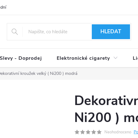
dní podmínky
Ověření věku 18+
Způsoby doručení
Způso
HLEDAT
Slevy - Doprodej
Elektronické cigarety
L
ekorativní kroužek velký ( Ni200 ) modrá
Dekorativn
Ni200 ) m
Neohodnoceno
Po