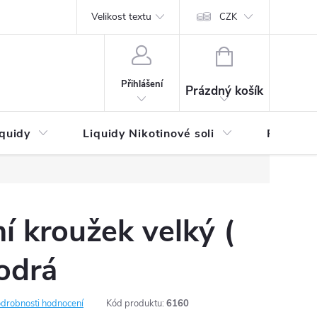
by platby
Reklamační řád
Velikost textu
Vrácení zboží a reklamace
Napi
CZK
NÁKUPNÍ
KOŠÍK
Přihlášení
Prázdný košík
iquidy
Liquidy Nikotinové soli
Příchutě
í kroužek velký (
odrá
drobnosti hodnocení
Kód produktu:
6160