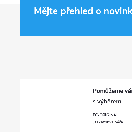
Z
Mějte přehled o novin
á
p
a
t
í
EC-ORIGINAL