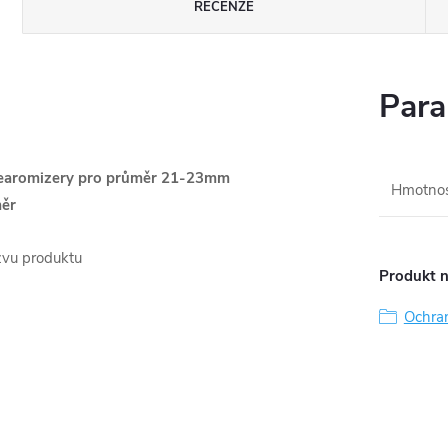
RECENZE
Para
clearomizery pro průměr 21-23mm
Hmotno
měr
zvu produktu
Produkt n
Ochra