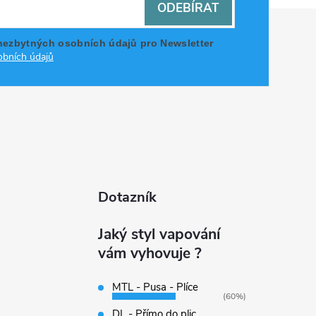
ODEBÍRAT
nezbytných osobních údajů pro Newsletter
bních údajů
Dotazník
Jaký styl vapování
vám vyhovuje ?
MTL - Pusa - Plíce
(60%)
DL - Přímo do plic