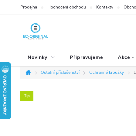
Přejít
Prodejna
Hodnocení obchodu
Kontakty
Obcho
na
obsah
Novinky
Připravujeme
Akce - 
Ostatní příslušenství
Ochranné kroužky
D
Domů
Tip