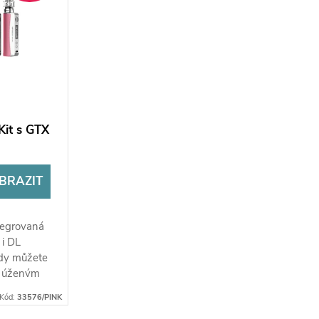
it s GTX
BRAZIT
ntegrovaná
 i DL
ady můžete
 s úženým
 ,...
Kód:
33576/PINK