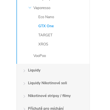
v
Vaporesso
k
Eco Nano
y
GTX One
v
TARGET
ý
XROS
p
VooPoo
i
Liquidy
s
u
Liquidy Nikotinové soli
Nikotinové stripsy / filmy
Příchutě pro míchání