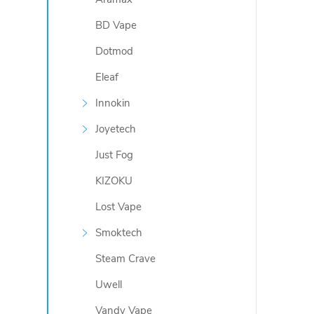
BD Vape
O
Dotmod
v
Eleaf
l
Innokin
á
Joyetech
d
Just Fog
a
KIZOKU
c
Lost Vape
Smoktech
í
Steam Crave
p
Uwell
r
Vandy Vape