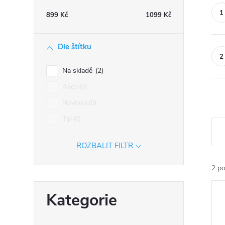
n
899
Kč
1099
Kč
n
í
Dle štítku
p
a
Na skladě
2
n
Akce
0
e
Novinka
0
l
Tip
0
Ř
a
ROZBALIT FILTR
z
e
2
po
n
V
Přeskočit
í
Kategorie
ý
kategorie
p
p
r