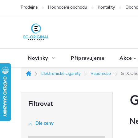
Přejít
Prodejna
Hodnocení obchodu
Kontakty
Obcho
na
obsah
Novinky
Připravujeme
Akce - 
Elektronické cigarety
Vaporesso
GTX On
Domů
P
G
o
s
Ne
t
Dle ceny
r
a