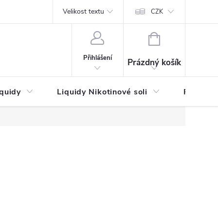
by platby
Reklamační řád
Velikost textu
Vrácení zboží a reklamace
Napi
CZK
NÁKUPNÍ
KOŠÍK
Přihlášení
Prázdný košík
iquidy
Liquidy Nikotinové soli
Příchutě