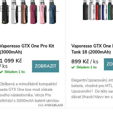
Vaporesso GTX One Pro Kit
Vaporesso GTX One K
(3000mAh)
Tank 18 (2000mAh)
1 099 Kč
899 Kč
/ ks
ZO
/ ks
ZOBRAZIT
Skladem
1 ks
Skladem
1 ks
Elegantní zpracování, i
Oblíbená a mimořádně kompaktní
baterie, vhodné pro MTL
sada GTX One box mod získala
Upozornění ! Do této s
svého následovníka. Verze Pro
dávat žhavící hlavy jen
přichází s 3000mAh baterií ukrytou
koncem - 0,4ohm , 0,6ohm
Kód:
47001/BLACK
v kompaktním designu, nabízí
výkon do 40W...