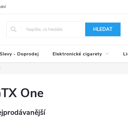
dní podmínky
Ověření věku 18+
Způsoby doručení
Způso
HLEDAT
Slevy - Doprodej
Elektronické cigarety
L
e
TX One
jprodávanější