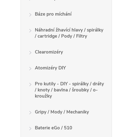
Báze pro míchání
Náhradní žhavící hlavy / spirálky
/ cartridge / Pody / Filtry
Clearomizéry
Atomizéry DIY
Pro kutily - DIY - spirálky / dráty
/ knoty / bavlna / šroubky / o-
kroužky
Gripy / Mody / Mechaniky
Baterie eGo / 510