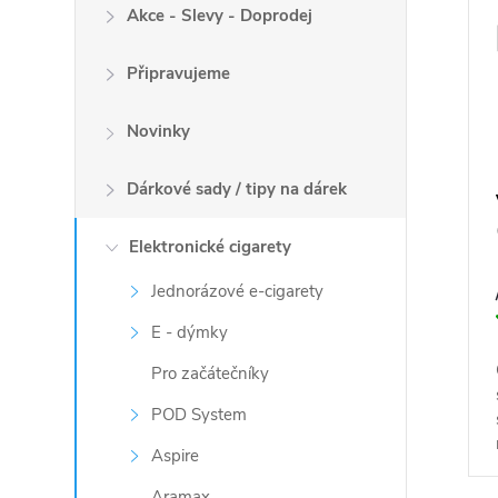
i
o
Akce - Slevy - Doprodej
s
d
p
u
Připravujeme
r
k
o
Novinky
t
d
ů
u
Dárkové sady / tipy na dárek
k
t
Elektronické cigarety
ů
Jednorázové e-cigarety
E - dýmky
Pro začátečníky
POD System
Aspire
Aramax