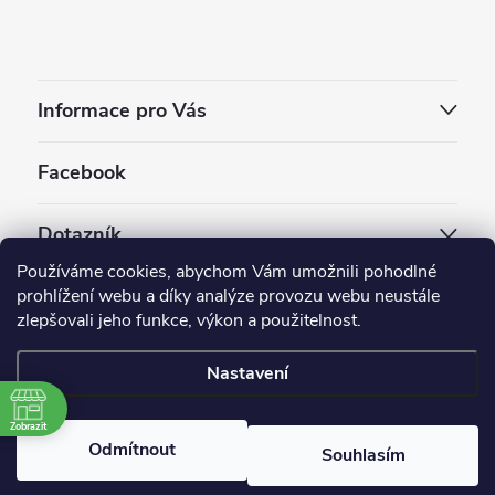
Informace pro Vás
Facebook
Dotazník
Používáme cookies, abychom Vám umožnili pohodlné
Jaký styl vapování vám vyhovuje ?
prohlížení webu a díky analýze provozu webu neustále
zlepšovali jeho funkce, výkon a použitelnost.
Počet hlasů:
3910
Nastavení
Copyright 2026
EC-ORIGINAL
. Všechna práva vyhrazena.
Upravit nastavení cookies
Zobrazit
Odmítnout
Souhlasím
Vytvořil Shoptet