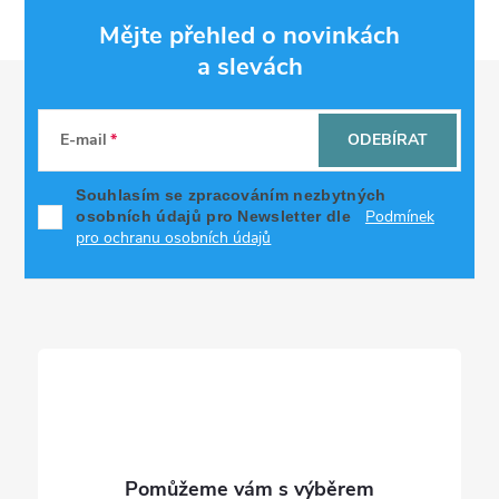
Mějte přehled o novinkách
a slevách
Z
á
E-mail
ODEBÍRAT
p
Souhlasím se zpracováním nezbytných
Podmínek
osobních údajů pro Newsletter dle
a
pro ochranu osobních údajů
t
í