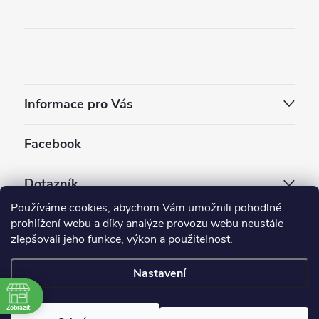
Informace pro Vás
Facebook
Dotazník
Používáme cookies, abychom Vám umožnili pohodlné
Jaký styl vapování vám vyhovuje ?
prohlížení webu a díky analýze provozu webu neustále
zlepšovali jeho funkce, výkon a použitelnost.
Počet hlasů:
3910
Nastavení
Copyright 2026
EC-ORIGINAL
. Všechna práva vyhrazena.
Upravit nastavení cookies
Zobrazit