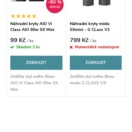
n
–80 %
i
499 Kč
í
s
Náhradní kryty AIO Vi
Náhradní kryty módu
p
Class AIO 60w SX Mini
SXmini - G CLass V2
p
99 Kč
799 Kč
/ ks
/ ks
r
Skladem
3 ks
Momentálně nedostupné
r
o
ZOBRAZIT
ZOBRAZIT
o
d
Změňte styl svého Boxu
Změňte styl svého Boxu
d
AIO Vi Class AIO 60w SX
modu G CLASS V2!
u
Mini
u
k
k
O
t
v
t