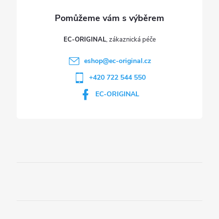
v
ý
p
EC-ORIGINAL
i
eshop
@
ec-original.cz
+420 722 544 550
s
EC-ORIGINAL
u