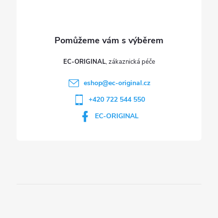
y
v
ý
p
EC-ORIGINAL
i
eshop
@
ec-original.cz
+420 722 544 550
s
EC-ORIGINAL
u