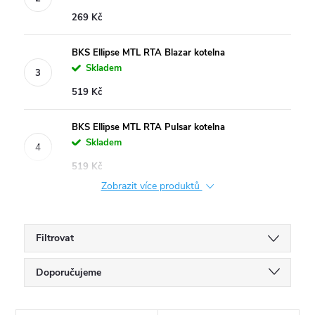
269 Kč
BKS Ellipse MTL RTA Blazar kotelna
Skladem
519 Kč
BKS Ellipse MTL RTA Pulsar kotelna
Skladem
519 Kč
Zobrazit více produktů
Filtrovat
Ř
Doporučujeme
a
Nejlevnější