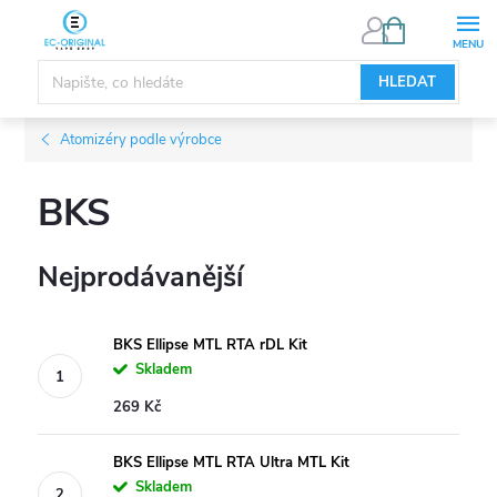
Přejít
NÁKUPNÍ
KOŠÍK
na
obsah
HLEDAT
Atomizéry podle výrobce
BKS
Nejprodávanější
BKS Ellipse MTL RTA rDL Kit
Skladem
269 Kč
BKS Ellipse MTL RTA Ultra MTL Kit
Skladem