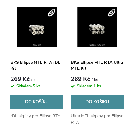
V
Nejdražší
z
ý
Nejprodávanější
e
p
Abecedně
n
i
í
s
BKS Ellipse MTL RTA rDL
BKS Ellipse MTL RTA Ultra
p
Kit
MTL Kit
p
269 Kč
269 Kč
/ ks
/ ks
r
Skladem
5 ks
Skladem
1 ks
r
o
DO KOŠÍKU
DO KOŠÍKU
o
d
rDL airpiny pro Ellipse RTA.
Ultra MTL airpiny pro Ellipse
d
RTA.
u