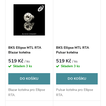
u
k
k
t
t
ů
ů
BKS Ellipse MTL RTA
BKS Ellipse MTL RTA
Blazar kotelna
Pulsar kotelna
519 Kč
519 Kč
/ ks
/ ks
Skladem
3 ks
Skladem
3 ks
DO KOŠÍKU
DO KOŠÍKU
Blazar kotelna pro Ellipse
Pulsar kotelna pro Ellipse
RTA.
RTA.