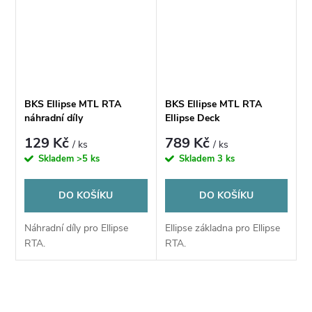
BKS Ellipse MTL RTA
BKS Ellipse MTL RTA
náhradní díly
Ellipse Deck
129 Kč
789 Kč
/ ks
/ ks
Skladem
>5 ks
Skladem
3 ks
DO KOŠÍKU
DO KOŠÍKU
Náhradní díly pro Ellipse
Ellipse základna pro Ellipse
RTA.
RTA.
O