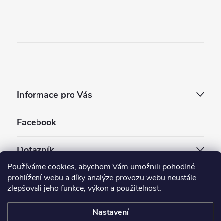
Informace pro Vás
Facebook
Dotazník
Používáme cookies, abychom Vám umožnili pohodlné
Jaký styl vapování vám vyhovuje ?
prohlížení webu a díky analýze provozu webu neustále
zlepšovali jeho funkce, výkon a použitelnost.
Počet hlasů:
3909
Nastavení