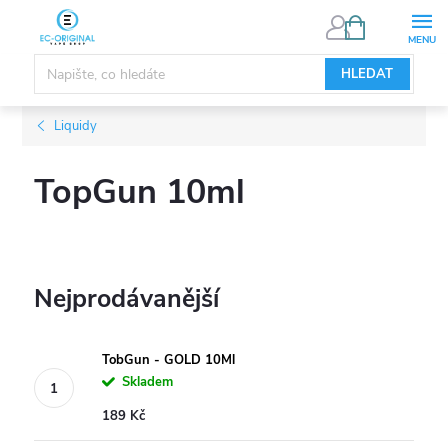
Přejít
NÁKUPNÍ
KOŠÍK
na
obsah
HLEDAT
Liquidy
TopGun 10ml
Nejprodávanější
TobGun - GOLD 10Ml
Skladem
189 Kč