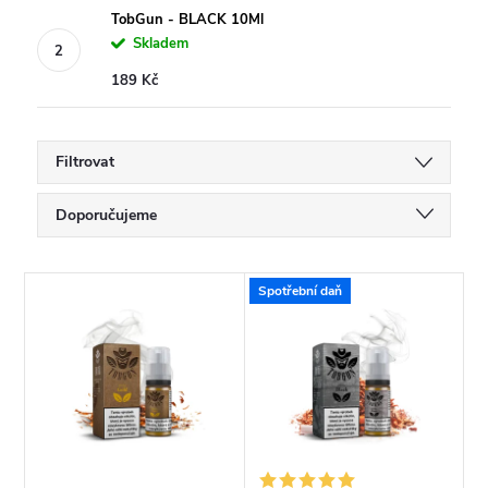
TobGun - BLACK 10Ml
Skladem
189 Kč
Filtrovat
Ř
Doporučujeme
a
Nejlevnější
V
Spotřební daň
Nejdražší
z
ý
Nejprodávanější
e
p
Abecedně
n
i