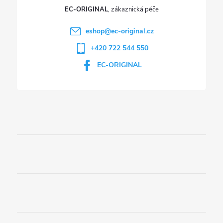
p
EC-ORIGINAL
i
eshop
@
ec-original.cz
+420 722 544 550
s
EC-ORIGINAL
u