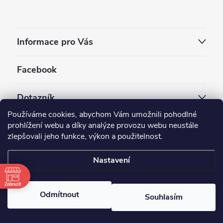
Informace pro Vás
Facebook
Dotazník
Používáme cookies, abychom Vám umožnili pohodlné
Jaký styl vapování vám vyhovuje ?
prohlížení webu a díky analýze provozu webu neustále
zlepšovali jeho funkce, výkon a použitelnost.
Počet hlasů:
3909
Nastavení
Copyright 2026
EC-ORIGINAL
. Všechna práva vyhrazena.
Upravit nastavení cookies
Zobrazit
Odmítnout
Souhlasím
Vytvořil Shoptet