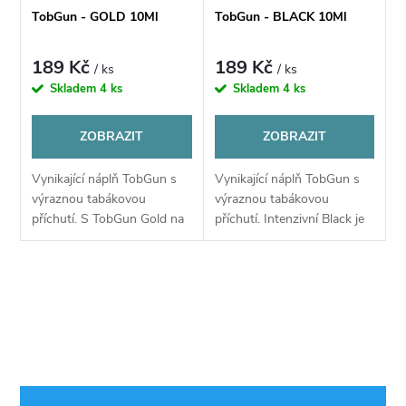
í
s
TobGun - GOLD 10Ml
TobGun - BLACK 10Ml
p
p
189 Kč
189 Kč
/ ks
/ ks
r
Skladem
4 ks
Skladem
4 ks
r
o
ZOBRAZIT
ZOBRAZIT
o
d
Vynikající náplň TobGun s
Vynikající náplň TobGun s
d
výraznou tabákovou
výraznou tabákovou
u
příchutí. S TobGun Gold na
příchutí. Intenzivní Black je
u
vás čeká jemná tabáková
tabáková náplň ideální pro
příchuť s lehce zemitými
milovníky silných cigaret a
k
tóny, která se jen tak
výrazných tónů.
k
O
neomrzí a každý potah...
Vychutnejte si...
t
v
t
ů
l
ů
á