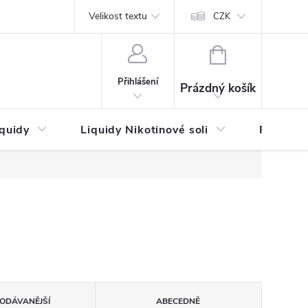
by platby
Reklamační řád
Velikost textu
Vrácení zboží a reklamace
Napi
CZK
NÁKUPNÍ
KOŠÍK
Přihlášení
Prázdný košík
iquidy
Liquidy Nikotinové soli
Příchutě
ODÁVANĚJŠÍ
ABECEDNĚ