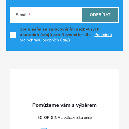
Z
á
E-mail
ODEBÍRAT
p
Souhlasím se zpracováním nezbytných
Podmínek
osobních údajů pro Newsletter dle
a
pro ochranu osobních údajů
t
í
EC-ORIGINAL