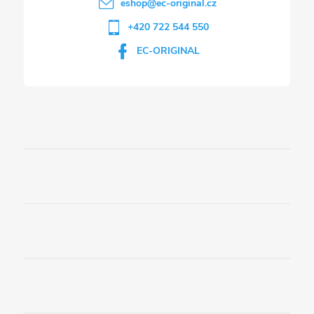
eshop
@
ec-original.cz
+420 722 544 550
EC-ORIGINAL