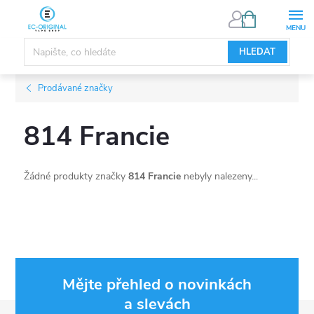
Přejít
NÁKUPNÍ
KOŠÍK
na
obsah
HLEDAT
Prodávané značky
814 Francie
Žádné produkty značky
814 Francie
nebyly nalezeny...
Mějte přehled o novinkách
a slevách