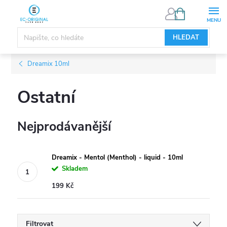
Přejít
NÁKUPNÍ
KOŠÍK
na
obsah
HLEDAT
Dreamix 10ml
Ostatní
Nejprodávanější
Dreamix - Mentol (Menthol) - liquid - 10ml
Skladem
199 Kč
Filtrovat