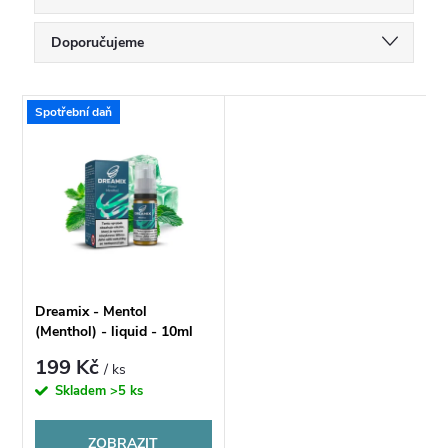
Ř
Doporučujeme
a
Nejlevnější
V
Spotřební daň
Nejdražší
z
ý
Nejprodávanější
e
p
Abecedně
n
i
í
s
Dreamix - Mentol
p
(Menthol) - liquid - 10ml
p
199 Kč
/ ks
r
Skladem
>5 ks
r
o
ZOBRAZIT