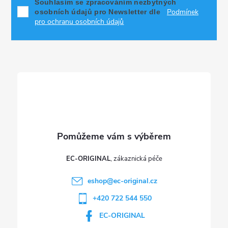
p
í
Souhlasím se zpracováním nezbytných
Podmínek
osobních údajů pro Newsletter dle
p
a
pro ochranu osobních údajů
r
t
v
í
k
y
v
ý
p
EC-ORIGINAL
i
eshop
@
ec-original.cz
+420 722 544 550
s
EC-ORIGINAL
u