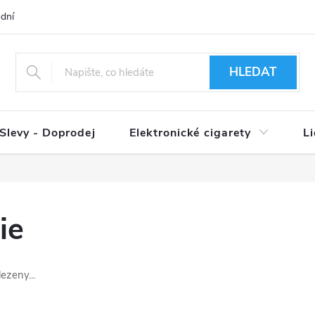
dní podmínky
Ověření věku 18+
Způsoby doručení
Způso
HLEDAT
Slevy - Doprodej
Elektronické cigarety
L
ie
ezeny...