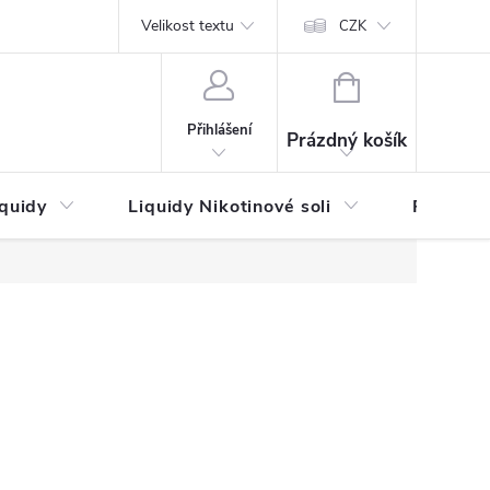
by platby
Reklamační řád
Velikost textu
Vrácení zboží a reklamace
Napi
CZK
NÁKUPNÍ
KOŠÍK
Přihlášení
Prázdný košík
iquidy
Liquidy Nikotinové soli
Příchutě