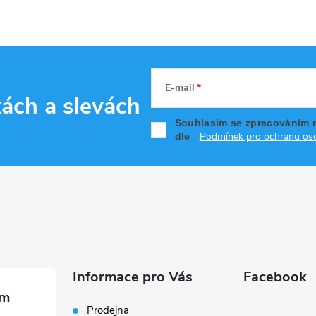
E-mail
kách
a slevách
Souhlasím se zpracováním 
Podmínek pro ochranu oso
dle
Informace pro Vás
Facebook
Prodejna