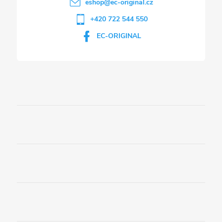
eshop
@
ec-original.cz
+420 722 544 550
EC-ORIGINAL