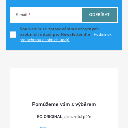
Z
á
E-mail
ODEBÍRAT
p
Souhlasím se zpracováním nezbytných
Podmínek
osobních údajů pro Newsletter dle
a
pro ochranu osobních údajů
t
í
EC-ORIGINAL