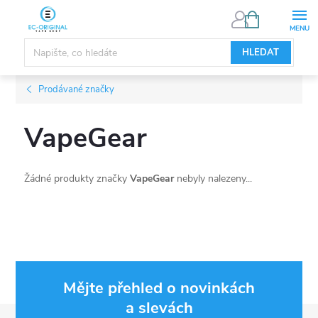
Přejít
NÁKUPNÍ
KOŠÍK
na
obsah
HLEDAT
Prodávané značky
VapeGear
Žádné produkty značky
VapeGear
nebyly nalezeny...
Mějte přehled o novinkách
a slevách