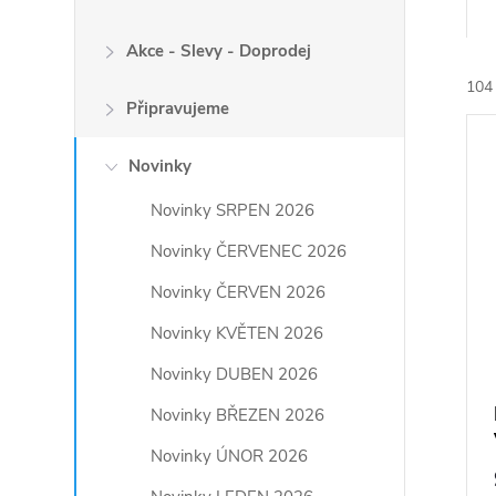
a
z
Akce - Slevy - Doprodej
e
104
n
Připravujeme
V
í
ý
p
Novinky
p
r
Novinky SRPEN 2026
i
o
s
Novinky ČERVENEC 2026
d
p
u
Novinky ČERVEN 2026
r
k
o
Novinky KVĚTEN 2026
t
d
ů
Novinky DUBEN 2026
u
Novinky BŘEZEN 2026
k
t
Novinky ÚNOR 2026
ů