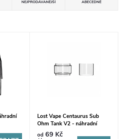
NEJPRODÁVANĚJŠÍ
ABECEDNĚ
áhradní
Lost Vape Centaurus Sub
Ohm Tank V2 - náhradní
skleněné tělo
69 Kč
od