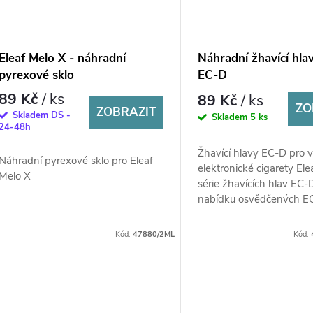
Eleaf Melo X - náhradní
Náhradní žhavící hlav
pyrexové sklo
EC-D
89 Kč
/ ks
89 Kč
/ ks
ZO
ZOBRAZIT
Skladem DS -
Skladem
5 ks
24-48h
Žhavící hlavy EC-D pro 
Náhradní pyrexové sklo pro Eleaf
elektronické cigarety Ele
Melo X
série žhavících hlav EC-D
nabídku osvědčených EC
Eleaf.
Kód:
47880/2ML
Kód: