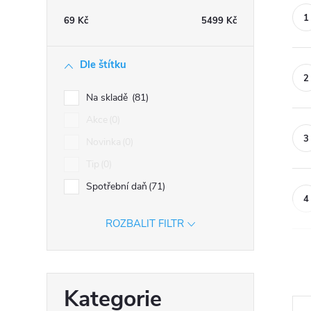
n
69
Kč
5499
Kč
n
í
Dle štítku
p
a
Na skladě
81
n
Akce
0
e
Novinka
0
l
Tip
0
Spotřební daň
71
ROZBALIT FILTR
Přeskočit
Kategorie
kategorie
Ř