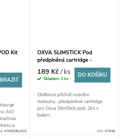
POD Kit
OXVA SLIMSTICK Pod
předplněná cartridge -
Watermelon 20mg - 2Pack
189 Kč
/ ks
DO KOŠÍKU
Skladem
3 ks
BRAZIT
Oblíbená příchuť vodního
melounu....předplněné cartridge
stavuje
pro Oxva SlimStick pod, 2ks v
ího AIO
balení.
dinečnou
ýkonu a
ód:
47865/BLACK
Kód:
47848
avazuje na