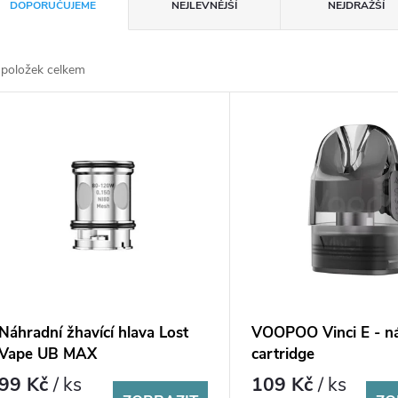
DOPORUČUJEME
NEJLEVNĚJŠÍ
NEJDRAŽŠÍ
položek celkem
Náhradní žhavící hlava Lost
VOOPOO Vinci E - n
Vape UB MAX
cartridge
99 Kč
/ ks
109 Kč
/ ks