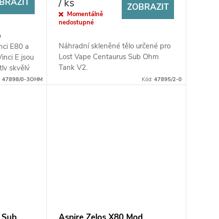
/ ks
BRAZIT
ZOBRAZIT
Momentálně
nedostupné
o
Náhradní skleněné tělo určené pro
nci E80 a
Lost Vape Centaurus Sub Ohm
nci E jsou
Tank V2.
ly skvělý
 zda...
:
47898/0-3OHM
Kód:
47895/2-0
 Sub
Aspire Zelos X80 Mod