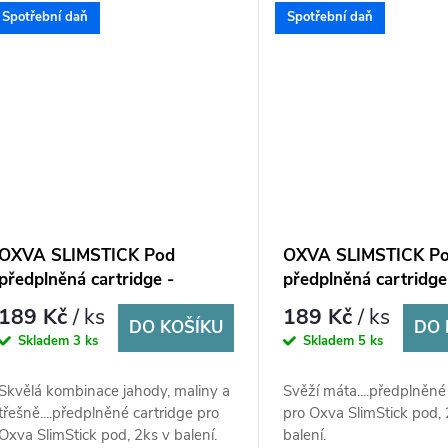
Spotřební daň
Spotřební daň
OXVA SLIMSTICK Pod
OXVA SLIMSTICK P
předplněná cartridge -
předplněná cartridge
Strawberry Raspberry
20mg - 2Pack
189 Kč
/ ks
189 Kč
/ ks
Cherry 20mg - 2Pack
DO KOŠÍKU
DO 
Skladem
3 ks
Skladem
5 ks
Skvělá kombinace jahody, maliny a
Svěží máta....předplněné
třešně....předplněné cartridge pro
pro Oxva SlimStick pod, 
Oxva SlimStick pod, 2ks v balení.
balení.