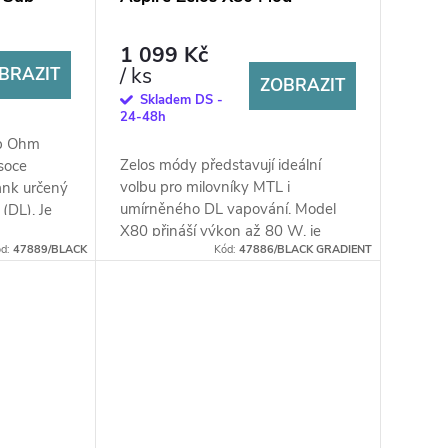
1 099 Kč
/ ks
BRAZIT
ZOBRAZIT
Skladem DS -
24-48h
ub Ohm
Zelos módy představují ideální
soce
volbu pro milovníky MTL i
ank určený
umírněného DL vapování. Model
(DL). Je
X80 přináší výkon až 80 W, je
m
ód:
47889/BLACK
Kód:
47886/BLACK GRADIENT
vybaven slotem pro jednu 18650
baterii a nabízí...