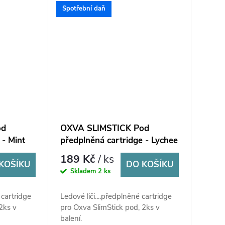
Spotřební daň
od
OXVA SLIMSTICK Pod
 - Mint
předplněná cartridge - Lychee
Ice 20mg - 2Pack
189 Kč
/ ks
KOŠÍKU
DO KOŠÍKU
Skladem
2 ks
 cartridge
Ledové liči....předplněné cartridge
2ks v
pro Oxva SlimStick pod, 2ks v
balení.