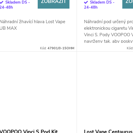
ZOBRAZIT
ZO
Skladem DS -
Skladem DS -
24-48h
24-48h
Náhradní žhavící hlava Lost Vape
Náhradní pod určený pr
UB MAX
elektronickou cigaretu Vi
Vinci S. Pody VOOPOO Vi
navrženy tak, aby poskyt
zážitek bez ohledu na to,
Kód:
47901/0-15OHM
Kód
VOOPOO Vinci S Pod Kit
Lost Vape Centaurus