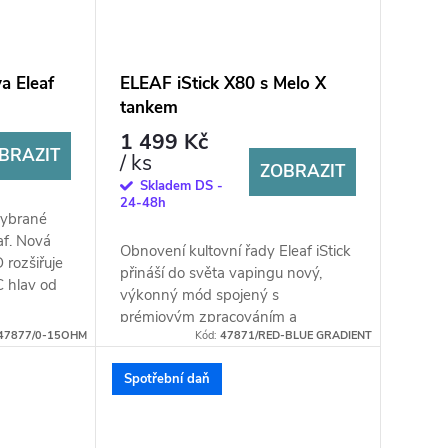
a Eleaf
ELEAF iStick X80 s Melo X
tankem
1 499 Kč
BRAZIT
/ ks
ZOBRAZIT
Skladem DS -
24-48h
vybrané
af. Nová
Obnovení kultovní řady Eleaf iStick
 rozšiřuje
přináší do světa vapingu nový,
 hlav od
výkonný mód spojený s
prémiovým zpracováním a
47877/0-15OHM
Kód:
47871/RED-BLUE GRADIENT
kvalitním tankem vhodným nejen
pro DL potahování. X80...
Spotřební daň