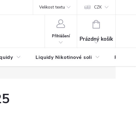
by platby
Reklamační řád
Velikost textu
Vrácení zboží a reklamace
Napi
CZK
NÁKUPNÍ
KOŠÍK
Přihlášení
Prázdný košík
iquidy
Liquidy Nikotinové soli
Příchutě
25