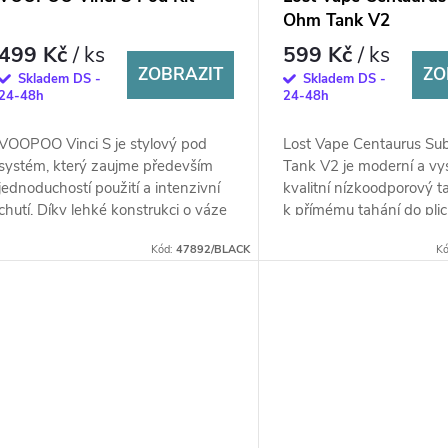
Ohm Tank V2
499 Kč
/ ks
599 Kč
/ ks
ZOBRAZIT
ZO
Skladem DS -
Skladem DS -
24-48h
24-48h
VOOPOO Vinci S je stylový pod
Lost Vape Centaurus S
systém, který zaujme především
Tank V2 je moderní a vy
jednoduchostí použití a intenzivní
kvalitní nízkoodporový t
chutí. Díky lehké konstrukci o váze
k přímému tahání do plic 
pouhých 69 g jej můžete bez
známý svým prvotřídní
Kód:
47892/BLACK
K
obav...
zpracováním a...