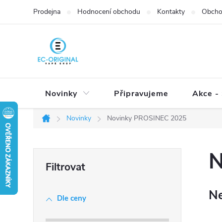
Přejít
Prodejna
Hodnocení obchodu
Kontakty
Obcho
na
obsah
Novinky
Připravujeme
Akce - 
Novinky
Novinky PROSINEC 2025
Domů
P
N
o
s
Ne
t
Dle ceny
r
a