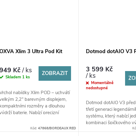
OXVA Xlim 3 Ultra Pod Kit
Dotmod dotAIO V3 
3 599 Kč
949 Kč
/ ks
ZOBRAZIT
/ ks
Skladem
1 ks
ZO
Momentálně
nedostupné
Vrchol nabídky Xlim POD – uchvátí
velkým 2,2" barevným displejem,
Dotmod dotAIO V3 před
kompaktními rozměry a dlouhou
třetí generaci legendárn
výdrží baterie. Nabízí precizní
systému, který nabízí je
podání chuti, výkon až 30 W a 2ml
kombinaci špičkového v
objem...
Kód:
47868/BORDEAUX RED
K
výjimečného designu. N
úspěch...