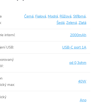
a
Černá
,
Fialová
,
Modrá
,
Růžová
,
Stříbrná
,
u
:
Šedá
,
Zelená
,
Zlatá
ie interní
:
2000mAh
jení USB
:
USB-C port 1A
orovaný
od 0,3ohm
VW
:
on
40W
ický max
:
ický
Ano