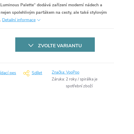
 „Luminous Palette“ dodává zařízení moderní nádech a
S nejen spolehlivým parťákem na cesty, ale také stylovým
.
Detailní informace
ZVOLTE VARIANTU
Značka:
VooPoo
ídací pes
Sdílet
Záruka
:
2 roky / spirálka je
spotřební zboží