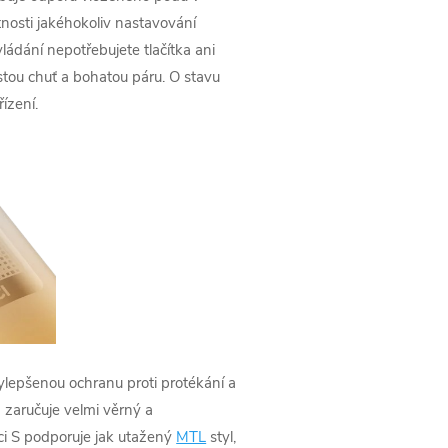
nosti jakéhokoliv nastavování
vládání nepotřebujete tlačítka ani
istou chuť a bohatou páru. O stavu
ízení.
lepšenou ochranu proti protékání a
 zaručuje velmi věrný a
ci S podporuje jak utažený
MTL
styl,