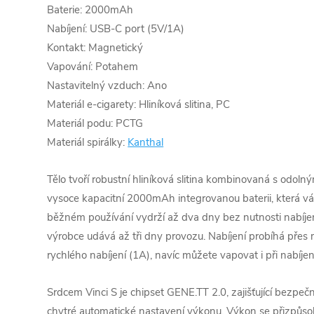
Baterie: 2000mAh
Nabíjení: USB-C port (5V/1A)
Kontakt: Magnetický
Vapování: Potahem
Nastavitelný vzduch: Ano
Materiál e-cigarety: Hliníková slitina, PC
Materiál podu: PCTG
Materiál spirálky:
Kanthal
Tělo tvoří robustní hliníková slitina kombinovaná s odol
vysoce kapacitní 2000mAh integrovanou baterii, která vás
běžném používání vydrží až dva dny bez nutnosti nabíj
výrobce udává až tři dny provozu. Nabíjení probíhá přes
rychlého nabíjení (1A), navíc můžete vapovat i při nabíje
Srdcem Vinci S je chipset GENE.TT 2.0, zajišťující bezpeč
chytré automatické nastavení výkonu. Výkon se přizpůs