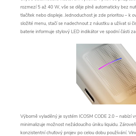
rozmezí 5 až 40 W, vše se děje plně automaticky bez nut
tlačítek nebo displeje. Jednoduchost je zde prioritou – k o
složité menu, stačí se nadechnout z náustku a užívat si č
baterie informuje stylový LED indikátor ve spodní části zař
Výborně vyladěný je systém ICOSM CODE 2.0 – nabízí vy
minimalizuje možnost nežádoucího úniku liquidu. Zároveň
konzistentní chuťový projev po celou dobu používání. Vin