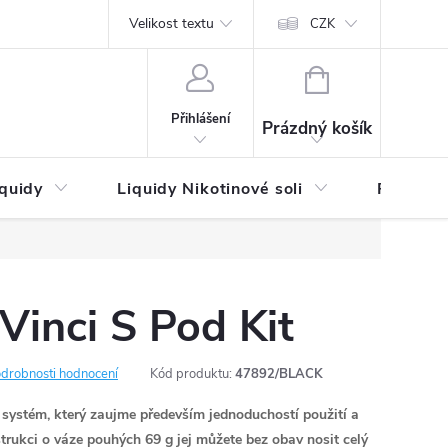
by platby
Reklamační řád
Velikost textu
Vrácení zboží a reklamace
Napi
CZK
NÁKUPNÍ
KOŠÍK
Přihlášení
Prázdný košík
iquidy
Liquidy Nikotinové soli
Příchutě
nci S Pod Kit
drobnosti hodnocení
Kód produktu:
47892/BLACK
systém, který zaujme především jednoduchostí použití a
strukci o váze pouhých 69 g jej můžete bez obav nosit celý