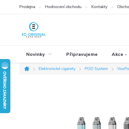
Přejít
Prodejna
Hodnocení obchodu
Kontakty
Obcho
na
obsah
Novinky
Připravujeme
Akce - 
Elektronické cigarety
POD System
VooP
Domů