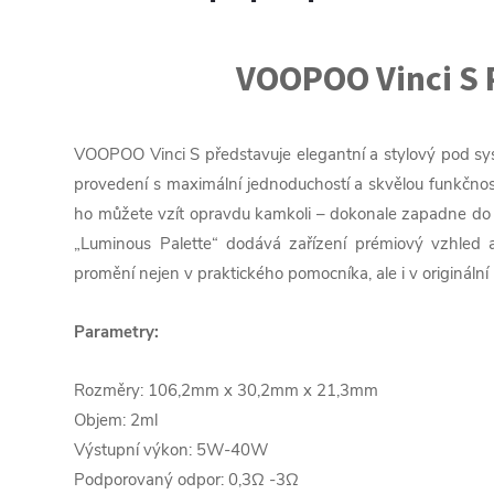
VOOPOO Vinci S 
VOOPOO Vinci S představuje elegantní a stylový pod sys
provedení s maximální jednoduchostí a skvělou funkčnos
ho můžete vzít opravdu kamkoli – dokonale zapadne do 
„Luminous Palette“ dodává zařízení prémiový vzhled a
promění nejen v praktického pomocníka, ale i v originál
Parametry:
Rozměry: 106,2mm x 30,2mm x 21,3mm
Objem: 2ml
Výstupní výkon: 5W-40W
Podporovaný odpor: 0,3Ω -3Ω