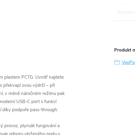
Regulace
Produkt n
VooPo
ným plastem PCTG. Uvnitř najdete
 překvapí svou výdrží – při
ení, v méně náročném režimu pak
 moderní USB-C port s funkcí
ní díky podpoře pass-through.
ný provoz, plynulé fungování a
obuje odporu vloženého podu v