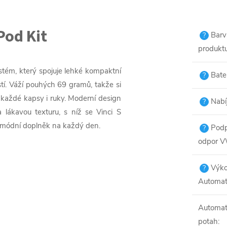
Pod Kit
Barv
?
produkt
tém, který spojuje lehké kompaktní
Bater
?
tí. Váží pouhých 69 gramů, takže si
každé kapsy i ruky. Moderní design
Nabí
?
 lákavou texturu, s níž se Vinci S
ní módní doplněk na každý den.
Podp
?
odpor 
Výk
?
Automat
Automat
potah
: