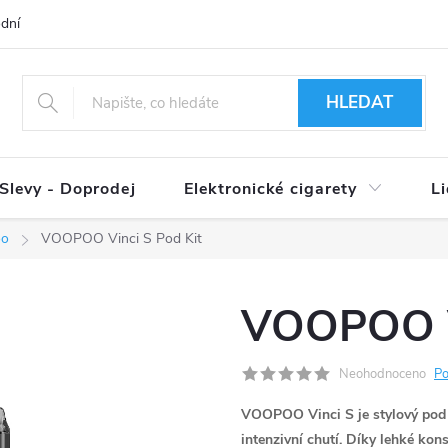
dní podmínky
Ověření věku 18+
Způsoby doručení
Způso
HLEDAT
Slevy - Doprodej
Elektronické cigarety
L
oo
VOOPOO Vinci S Pod Kit
VOOPOO Vi
Neohodnoceno
Po
VOOPOO Vinci S je stylový pod 
intenzivní chutí. Díky lehké kon