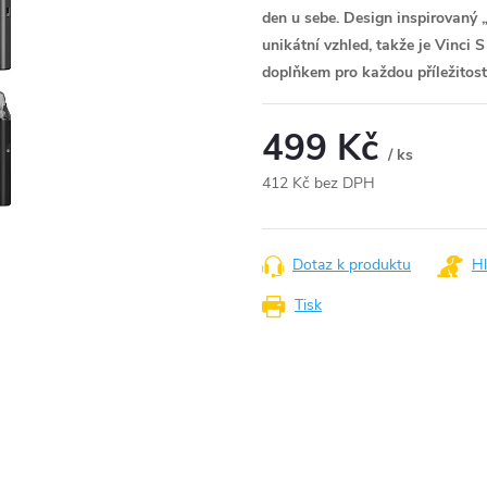
den u sebe. Design inspirovaný
unikátní vzhled, takže je Vinci 
doplňkem pro každou příležitost
499 Kč
/ ks
412 Kč bez DPH
Měrná
cena:
Dotaz k produktu
Hl
Tisk