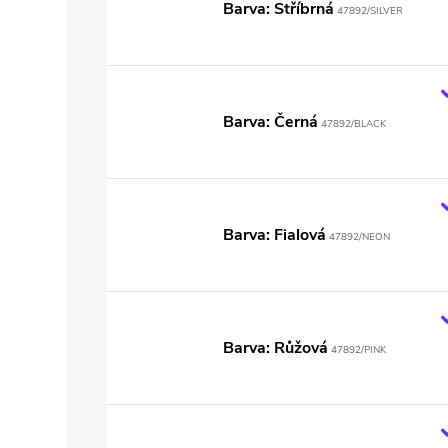
Barva: Stříbrná
47892/SILVER
Barva: Černá
47892/BLACK
Barva: Fialová
47892/NEON
Barva: Růžová
47892/PINK