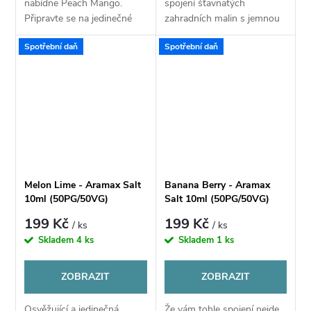
nabídne Peach Mango.
spojení šťavnatých
Připravte se na jedinečné
zahradních malin s jemnou
osvěžení v podobě mixu
nakyslostí a sladkých
Spotřební daň
Spotřební daň
zralých krémových broskví a
vyzrálých jahod. Obě složky
šťavnatých plátků
se úžasně doplňují a utváří
tropického manga.
komplexní ovocnou...
Melon Lime - Aramax Salt
Banana Berry - Aramax
10ml (50PG/50VG)
Salt 10ml (50PG/50VG)
199 Kč
199 Kč
/ ks
/ ks
Skladem
4 ks
Skladem
1 ks
ZOBRAZIT
ZOBRAZIT
Osvěžující a jedinečná,
Že vám tohle spojení nejde