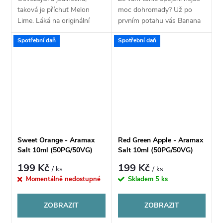
taková je příchuť Melon
moc dohromady? Už po
Lime. Láká na originální
prvním potahu vás Banana
spojení sladké a krémové
Berry přesvědčí o opaku.
Spotřební daň
Spotřební daň
chuti svěžího melounu a
Brilantní spojení krémové
natrpklé šťavnaté limetky.
chuti zralého banánu a
Příjemné aroma...
nakyslé chuti...
Sweet Orange - Aramax
Red Green Apple - Aramax
Salt 10ml (50PG/50VG)
Salt 10ml (50PG/50VG)
199 Kč
199 Kč
/ ks
/ ks
Momentálně nedostupné
Skladem
5 ks
ZOBRAZIT
ZOBRAZIT