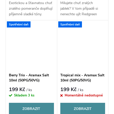
Exotickou a šťavnatou chuť
Milujete chuť zralých
zralého pomeranče doplňují
jablek? V tom případě si
příjemně sladké tóny.
nenechte ujít Redgreen
Zamilujte se do vytříbené
Apple. Vyvážená kombinace
Spotřební daň
Spotřební daň
chuti těch nejsladších
červených a zelených jablek
pomerančů pod sluncem a
přináší příjemnou svěžest,
nechte se unášet...
mírnou...
Berry Trio - Aramax Salt
Tropical mix - Aramax Salt
10ml (50PG/50VG)
10ml (50PG/50VG)
199 Kč
199 Kč
/ ks
/ ks
Skladem
3 ks
Momentálně nedostupné
ZOBRAZIT
ZOBRAZIT