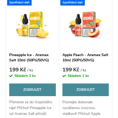
V
Spotřební daň
Spotřební daň
Nejdražší
z
ý
Nejprodávanější
e
p
Abecedně
n
i
í
s
Pineapple Ice - Aramax
Apple Peach - Aramax Salt
p
Salt 10ml (50PG/50VG)
10ml (50PG/50VG)
p
199 Kč
199 Kč
/ ks
/ ks
r
Skladem
3 ks
Skladem
1 ks
r
o
ZOBRAZIT
ZOBRAZIT
o
d
Přeneste se do tropického
Poznejte dokonale
d
ráje! Příchuť Pineapple Ice
vyváženou ovocnou
u
od Aramax Salt přináší
sladkost! Příchuť Apple