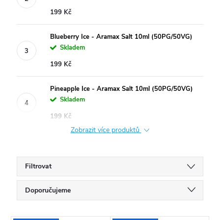
199 Kč
Blueberry Ice - Aramax Salt 10ml (50PG/50VG)
Skladem
199 Kč
Pineapple Ice - Aramax Salt 10ml (50PG/50VG)
Skladem
199 Kč
Zobrazit více produktů
Filtrovat
Ř
Doporučujeme
a
Nejlevnější