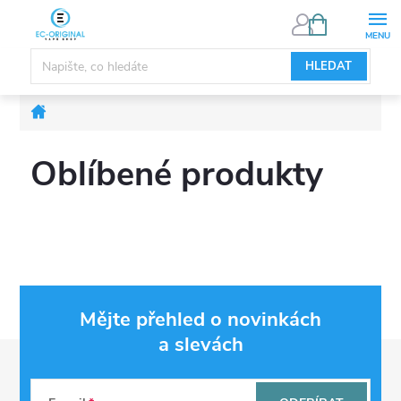
Přejít
NÁKUPNÍ
KOŠÍK
na
obsah
HLEDAT
Domů
Oblíbené produkty
Mějte přehled o novinkách
a slevách
Z