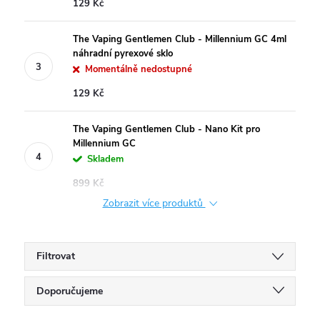
129 Kč
The Vaping Gentlemen Club - Millennium GC 4ml
náhradní pyrexové sklo
Momentálně nedostupné
129 Kč
The Vaping Gentlemen Club - Nano Kit pro
Millennium GC
Skladem
899 Kč
Zobrazit více produktů
Filtrovat
Ř
Doporučujeme
Nejlevnější