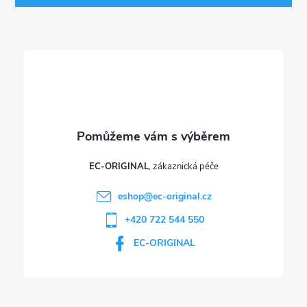
r
t
v
í
k
y
v
ý
p
EC-ORIGINAL
i
eshop
@
ec-original.cz
+420 722 544 550
s
EC-ORIGINAL
u