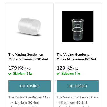
a
V
Nejdražší
z
ý
Nejprodávanější
e
p
Abecedně
n
i
í
s
The Vaping Gentlemen
The Vaping Gentlemen
p
Club - Millennium GC 4ml
Club - Millennium GC 2ml
p
náhradní tank PCTG
náhradní pyrexové sklo
179 Kč
129 Kč
/ ks
/ ks
r
Skladem
2 ks
Skladem
4 ks
r
o
DO KOŠÍKU
DO KOŠÍKU
o
d
The Vaping Gentlemen Club
The Vaping Gentlemen Club
d
- Millennium GC 4ml
- Millennium GC 2ml