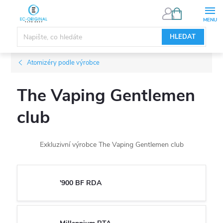
Přejít
NÁKUPNÍ
KOŠÍK
na
obsah
HLEDAT
Atomizéry podle výrobce
The Vaping Gentlemen
club
Exkluzivní výrobce The Vaping Gentlemen club
'900 BF RDA