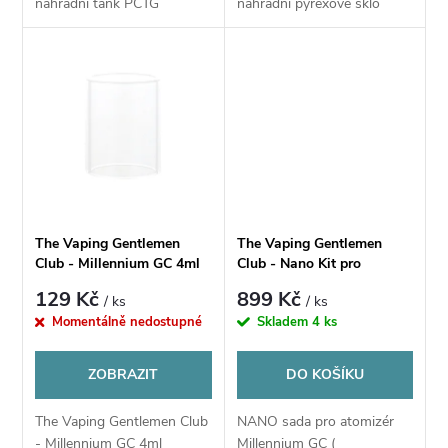
u
náhradní tank PCTG
náhradní pyrexové sklo
u
k
k
t
t
ů
ů
The Vaping Gentlemen
The Vaping Gentlemen
Club - Millennium GC 4ml
Club - Nano Kit pro
náhradní pyrexové sklo
Millennium GC
129 Kč
899 Kč
/ ks
/ ks
Momentálně nedostupné
Skladem
4 ks
ZOBRAZIT
DO KOŠÍKU
The Vaping Gentlemen Club
NANO sada pro atomizér
- Millennium GC 4ml
Millennium GC (