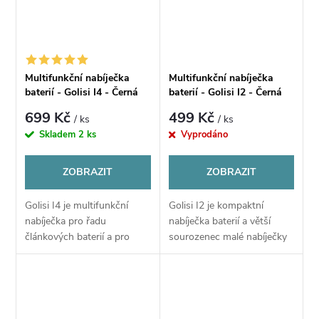
Multifunkční nabíječka
Multifunkční nabíječka
baterií - Golisi I4 - Černá
baterií - Golisi I2 - Černá
699 Kč
499 Kč
/ ks
/ ks
Skladem
2 ks
Vyprodáno
ZOBRAZIT
ZOBRAZIT
Golisi I4 je multifunkční
Golisi I2 je kompaktní
nabíječka pro řadu
nabíječka baterií a větší
článkových baterií a pro
sourozenec malé nabíječky
běžně užívané baterie v
Golisi I1. U nabíječky Golisi
elektronických gripech.
I2 naleznete dva
Jedná se o upgradovanou a
samostatné sloty pro
vylepšenou verzi...
nabíjení dvou baterií...