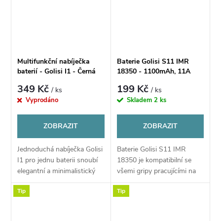
Multifunkční nabíječka
Baterie Golisi S11 IMR
baterií - Golisi I1 - Černá
18350 - 1100mAh, 11A
349 Kč
199 Kč
/ ks
/ ks
Vyprodáno
Skladem
2 ks
ZOBRAZIT
ZOBRAZIT
Jednoduchá nabíječka Golisi
Baterie Golisi S11 IMR
I1 pro jednu baterii snoubí
18350 je kompatibilní se
elegantní a minimalistický
všemi gripy pracujícími na
design s praktickým
články 18350. Baterie nabízí
Tip
Tip
využitím zejména pro gripy
kapacitu 1100mAh. Tento
na jednu baterii, nebo
článek výborně drží svou
využitím na...
kapacitu....