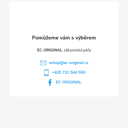
í
k
y
v
ý
p
EC-ORIGINAL
i
eshop
@
ec-original.cz
+420 722 544 550
s
EC-ORIGINAL
u