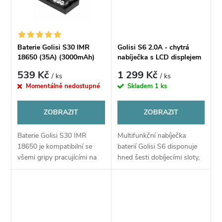
ů
ů
Baterie Golisi S30 IMR
Golisi S6 2.0A - chytrá
18650 (35A) (3000mAh)
nabíječka s LCD displejem
(2ks + pouzdro)
539 Kč
1 299 Kč
/ ks
/ ks
Momentálně nedostupné
Skladem
1 ks
ZOBRAZIT
ZOBRAZIT
Baterie Golisi S30 IMR
Multifunkční nabíječka
18650 je kompatibilní se
baterií Golisi S6 disponuje
všemi gripy pracujícími na
hned šesti dobíjecími sloty,
články 18650. Baterie nabízí
přičemž hned tři sloty
kapacitu 3000 mAh.
dokáží nabíjet baterie
souběžně proudem až 2 A v
každém z těchto...