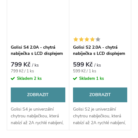
nabít. I...
potřebujete své...
Golisi S4 2.0A - chytrá
Golisi S2 2.0A - chytrá
nabíječka s LCD displejem
nabíječka s LCD displejem
799 Kč
599 Kč
/ ks
/ ks
Měrná
Měrná
799 Kč / 1 ks
599 Kč / 1 ks
cena:
cena:
Skladem
2 ks
Skladem
1 ks
ZOBRAZIT
ZOBRAZIT
Golisi S4 je univerzální
Golisi S2 je univerzální
chytrou nabíječkou, která
chytrou nabíječkou, která
nabízí až 2A rychlé nabíjení,
nabízí až 2A rychlé nabíjení,
sérii ochran a velký
sérii ochran a velký
přehledný displej plný
přehledný displej plný