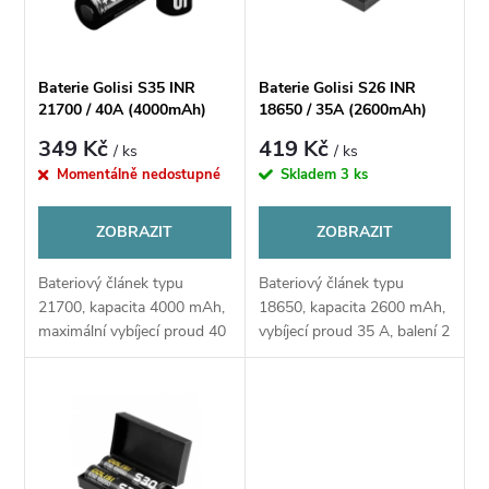
n
i
í
s
Baterie Golisi S35 INR
Baterie Golisi S26 INR
p
21700 / 40A (4000mAh)
18650 / 35A (2600mAh)
p
(2ks + pouzdro)
349 Kč
419 Kč
/ ks
/ ks
r
Momentálně nedostupné
Skladem
3 ks
r
o
ZOBRAZIT
ZOBRAZIT
o
d
Bateriový článek typu
Bateriový článek typu
d
21700, kapacita 4000 mAh,
18650, kapacita 2600 mAh,
u
maximální vybíjecí proud 40
vybíjecí proud 35 A, balení 2
u
A, balení 1 ks, vhodný pro
ks, čip s ochranou proti
nízkoodporový vaping
přebití, zkratu a vysokým
k
teplotám, úložné pouzdro
k
součástí,...
t
t