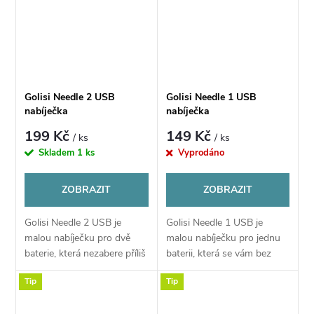
Golisi Needle 2 USB
Golisi Needle 1 USB
nabíječka
nabíječka
199 Kč
149 Kč
/ ks
/ ks
Skladem
1 ks
Vyprodáno
ZOBRAZIT
ZOBRAZIT
Golisi Needle 2 USB je
Golisi Needle 1 USB je
malou nabíječku pro dvě
malou nabíječku pro jednu
baterie, která nezabere příliš
baterii, která se vám bez
místa a perfektně se tak
problému vejde do tašky,
Tip
Tip
hodí, když někam cestujete
perfektně se tak hodí, když
a potřebujete své baterie
někam cestujete a