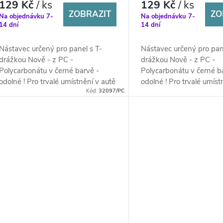
129 Kč
/ ks
129 Kč
/ ks
ZOBRAZIT
ZO
Na objednávku 7-
Na objednávku 7-
14 dní
14 dní
Nástavec určený pro panel s T-
Nástavec určený pro pan
drážkou Nově - z PC -
drážkou Nově - z PC -
Polycarbonátu v černé barvě -
Polycarbonátu v černé b
odolné ! Pro trvalé umístnění v autě
odolné ! Pro trvalé umíst
Kód:
32097/PC
!
!