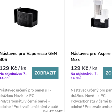
Nástavec pro Vaporesso GEN
Nástavec pro Aspire 
80S
Mixx
129 Kč
/ ks
129 Kč
/ ks
ZOBRAZIT
ZO
Na objednávku 7-
Na objednávku 7-
14 dní
14 dní
Nástavec určený pro panel s T-
Nástavec určený pro pan
drážkou Nově - z PC -
drážkou Nově - z PC -
Polycarbonátu v černé barvě -
Polycarbonátu v černé b
odolné ! Pro trvalé umístnění v autě
odolné ! Pro trvalé umíst
Kód:
42156/PC