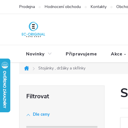
Přejít
Prodejna
Hodnocení obchodu
Kontakty
Obcho
na
obsah
Novinky
Připravujeme
Akce - 
Stojánky , držáky a skřínky
Domů
P
S
o
s
t
Dle ceny
r
a