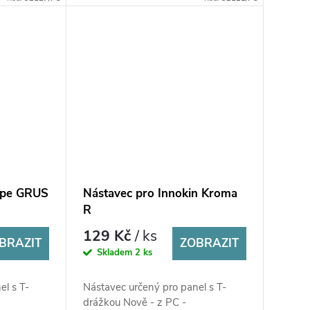
vape GRUS
Nástavec pro Innokin Kroma
R
129 Kč
/ ks
BRAZIT
ZOBRAZIT
Skladem
2 ks
el s T-
Nástavec určený pro panel s T-
drážkou Nově - z PC -