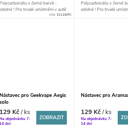
Polycarbonátu v černé barvě -
Polycarbonátu v černé b
odolné ! Pro trvalé umístnění v autě
odolné ! Pro trvalé umíst
Kód:
32118/PC
!
!
Nástavec pro Geekvape Aegis
Nástavec pro Arama
solo
129 Kč
/ ks
129 Kč
/ ks
ZOBRAZIT
ZO
Na objednávku 7-
Na objednávku 7-
14 dní
14 dní