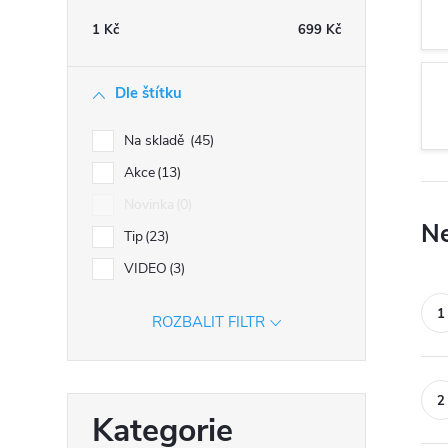
n
1
Kč
699
Kč
n
í
Dle štítku
p
a
Na skladě
45
n
Akce
13
e
Novinka
0
l
Ne
Tip
23
VIDEO
3
ROZBALIT FILTR
Přeskočit
Kategorie
kategorie