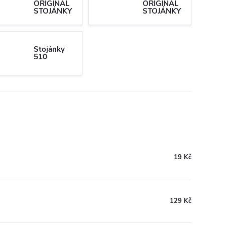
ORIGINAL
ORIGINAL
STOJÁNKY
STOJÁNKY
STOLNÍ s T-
STOLNÍ
drážkou
JEDNOTLIVÉ
-
VÝPRODEJ
Stojánky
510
19 Kč
129 Kč