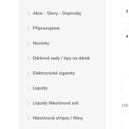
Akce - Slevy - Doprodej
Připravujeme
Novinky
Dárkové sady / tipy na dárek
Elektronické cigarety
Ř
a
Liquidy
z
e
Liquidy Nikotinové soli
150
n
V
í
Nikotinové stripsy / filmy
ý
p