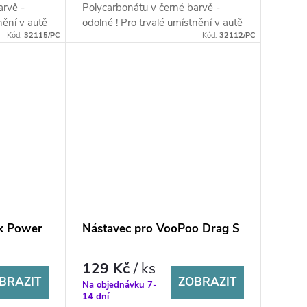
arvě -
Polycarbonátu v černé barvě -
nění v autě
odolné ! Pro trvalé umístnění v autě
Kód:
32115/PC
Kód:
32112/PC
!
x Power
Nástavec pro VooPoo Drag S
129 Kč
/ ks
BRAZIT
ZOBRAZIT
Na objednávku 7-
14 dní