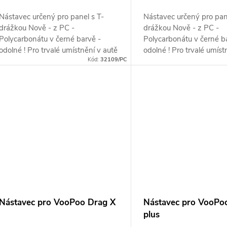
Nástavec určený pro panel s T-
Nástavec určený pro pan
drážkou Nově - z PC -
drážkou Nově - z PC -
Polycarbonátu v černé barvě -
Polycarbonátu v černé b
odolné ! Pro trvalé umístnění v autě
odolné ! Pro trvalé umíst
Kód:
32109/PC
!
!
Nástavec pro VooPoo Drag X
Nástavec pro VooPo
plus