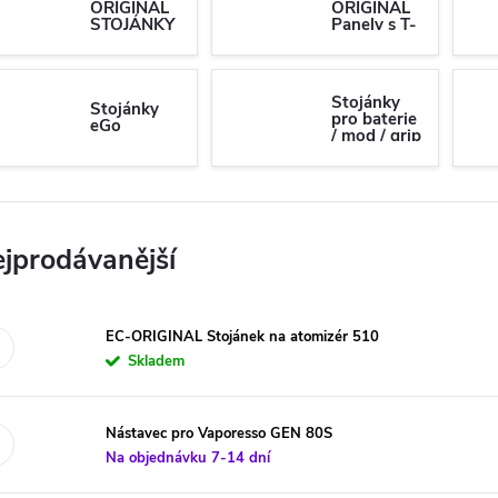
ORIGINAL
ORIGINAL
STOJÁNKY
Panely s T-
DO AUTA
drážkou
Stojánky
Stojánky
pro baterie
eGo
/ mod / grip
jprodávanější
EC-ORIGINAL Stojánek na atomizér 510
Skladem
Nástavec pro Vaporesso GEN 80S
Na objednávku 7-14 dní