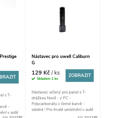
Prestige
Nástavec pro uwell Caliburn
G
129 Kč
/ ks
ZOBRAZIT
BRAZIT
Skladem
1 ks
Nástavec určený pro panel s T-
el s T-
drážkou Nově - z PC -
Polycarbonátu v černé barvě -
arvě -
odolné ! Pro trvalé umístnění v autě
nění v autě
!
Kód:
32127/PC
Kód:
32121/PC