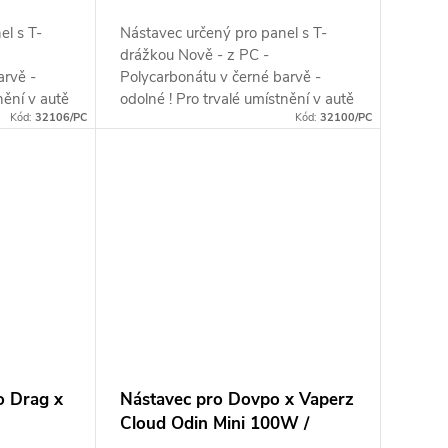
el s T-
Nástavec určený pro panel s T-
drážkou Nově - z PC -
arvě -
Polycarbonátu v černé barvě -
nění v autě
odolné ! Pro trvalé umístnění v autě
Kód:
32106/PC
Kód:
32100/PC
!
o Drag x
Nástavec pro Dovpo x Vaperz
Cloud Odin Mini 100W /
DNA75C