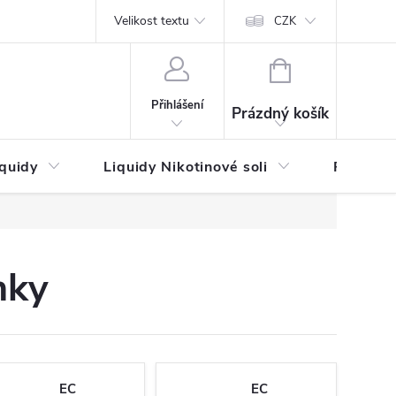
by platby
Reklamační řád
Velikost textu
Vrácení zboží a reklamace
Napi
CZK
NÁKUPNÍ
KOŠÍK
Přihlášení
Prázdný košík
iquidy
Liquidy Nikotinové soli
Příchutě
nky
EC
EC