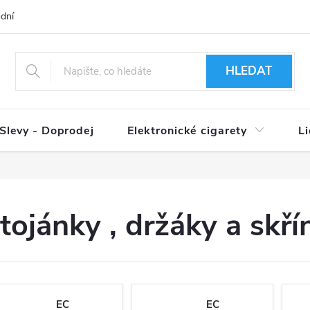
dní podmínky
Ověření věku 18+
Způsoby doručení
Způso
HLEDAT
Slevy - Doprodej
Elektronické cigarety
L
tojánky , držáky a skří
EC
EC