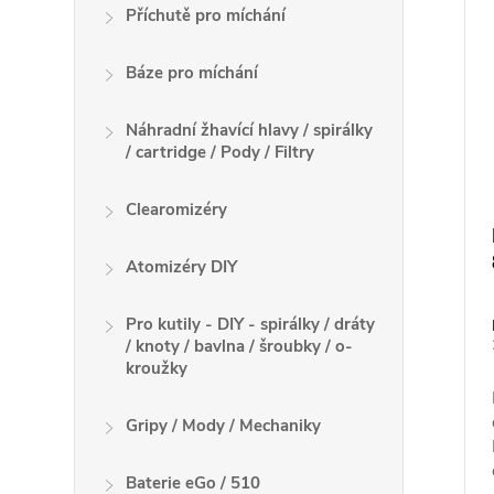
p
Příchutě pro míchání
r
i
o
s
Báze pro míchání
d
p
u
r
Náhradní žhavící hlavy / spirálky
k
/ cartridge / Pody / Filtry
o
t
d
ů
Clearomizéry
u
k
Atomizéry DIY
t
ů
Pro kutily - DIY - spirálky / dráty
/ knoty / bavlna / šroubky / o-
kroužky
Gripy / Mody / Mechaniky
Baterie eGo / 510