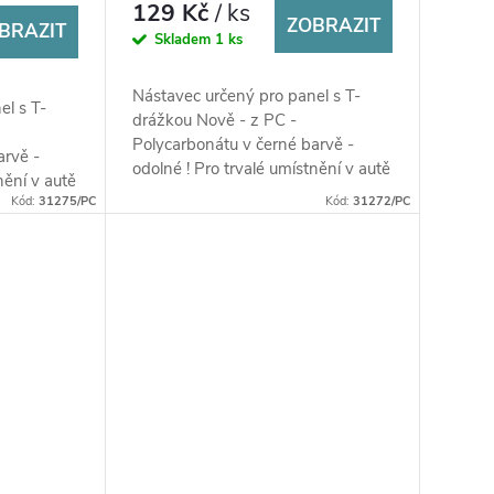
129 Kč
/ ks
ZOBRAZIT
BRAZIT
Skladem
1 ks
Nástavec určený pro panel s T-
el s T-
drážkou Nově - z PC -
Polycarbonátu v černé barvě -
arvě -
odolné ! Pro trvalé umístnění v autě
nění v autě
!
Kód:
31275/PC
Kód:
31272/PC