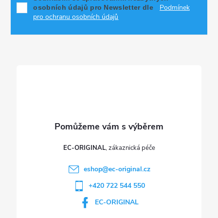
k
Podmínek
osobních údajů pro Newsletter dle
a
pro ochranu osobních údajů
y
t
v
ý
í
p
i
s
u
EC-ORIGINAL
eshop
@
ec-original.cz
+420 722 544 550
EC-ORIGINAL