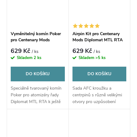
Vyměnitelný komín Poker
Airpin Kit pro Centenary
pro Centenary Mods
Mods Diplomat MTL RTA
Diplomat MTL RTA
629 Kč
629 Kč
/ ks
/ ks
Skladem
2 ks
Skladem
>5 ks
DO KOŠÍKU
DO KOŠÍKU
Speciálně tvarovaný komín
Sada AFC kroužku a
Poker pro atomizéry řady
centrpinů s různě velikými
Diplomat MTL RTA k ještě
otvory pro uzpůsobení
lepšímu podání chuti
airflow. Dle výrobce
tabákových e-liquidů.
naskladnění - Září 2023