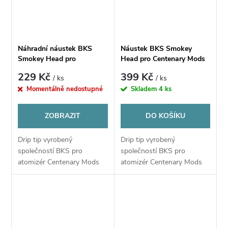
Náhradní náustek BKS
Náustek BKS Smokey
Smokey Head pro
Head pro Centenary Mods
Centenary Mods Diplomat
Diplomat MTL RTA -
229 Kč
399 Kč
/ ks
/ ks
MTL RTA
Mirror Polished
Momentálně nedostupné
Skladem
4 ks
ZOBRAZIT
DO KOŠÍKU
Drip tip vyrobený
Drip tip vyrobený
společností BKS pro
společností BKS pro
atomizér Centenary Mods
atomizér Centenary Mods
Diplomat MTL RTA.
Diplomat MTL RTA.