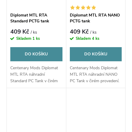
Diplomat MTL RTA
Diplomat MTL RTA NANO
Standard PCTG tank
PCTG tank
409 Kč
409 Kč
/ ks
/ ks
Skladem
1 ks
Skladem
4 ks
DO KOŠÍKU
DO KOŠÍKU
Centenary Mods Diplomat
Centenary Mods Diplomat
MTL RTA náhradní
MTL RTA náhradní NANO
Standard PC Tank v čirém
PC Tank v čirém provedení.
provedení. Kompibilní pouze
Kompibilní pouze
s Centenary Mods Diplomat
s Centenary Mods Diplomat
Churchwarden
Nose Warmer