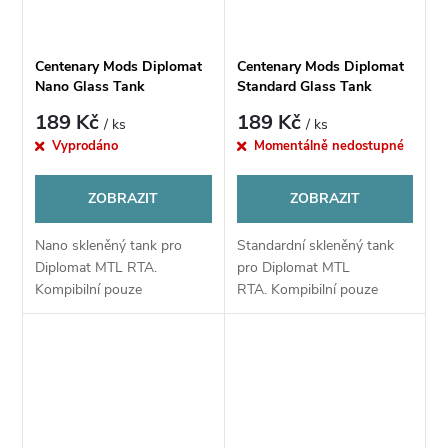
Centenary Mods Diplomat
Centenary Mods Diplomat
Nano Glass Tank
Standard Glass Tank
189 Kč
189 Kč
/ ks
/ ks
Vyprodáno
Momentálně nedostupné
ZOBRAZIT
ZOBRAZIT
Nano skleněný tank pro
Standardní skleněný tank
Diplomat MTL RTA.
pro Diplomat MTL
Kompibilní pouze
RTA. Kompibilní pouze
s Centenary Mods Diplomat
s Centenary Mods Diplomat
Nose Warmer
Churchwarden