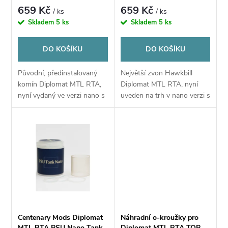
p
Centenary Mods Diplomat
pro Centenary Mods
659 Kč
659 Kč
/ ks
/ ks
MTL RTA
Diplomat MTL RTA
r
Skladem
5 ks
Skladem
5 ks
r
o
DO KOŠÍKU
DO KOŠÍKU
o
d
Původní, předinstalovaný
Největší zvon Hawkbill
d
komín Diplomat MTL RTA,
Diplomat MTL RTA, nyní
u
nyní vydaný ve verzi nano s
uveden na trh v nano verzi s
u
horním plněním.
vrchním plněním.
k
k
t
t
ů
ů
Centenary Mods Diplomat
Náhradní o-kroužky pro
MTL RTA PSU Nano Tank
Diplomat MTL RTA TOP