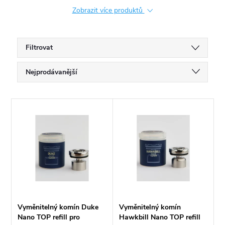
Zobrazit více produktů
Filtrovat
Ř
Nejprodávanější
a
Doporučujeme
V
Nejlevnější
z
ý
Nejdražší
e
p
Abecedně
n
i
í
s
Vyměnitelný komín Duke
Vyměnitelný komín
p
Nano TOP refill pro
Hawkbill Nano TOP refill