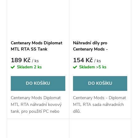
Centenary Mods Diplomat
Náhradní díly pro
MTL RTA SS Tank
Centenary Mods -
Window
Diplomat MTL RTA
189 Kč
154 Kč
/ ks
/ ks
Skladem
2 ks
Skladem
>5 ks
DO KOŠÍKU
DO KOŠÍKU
Centenary Mods Diplomat
Centenary Mods - Diplomat
MTL RTA náhradní kovový
MTL RTA sada náhradních
tank, pro použití PC nebo
dílů.
PSU tanku.