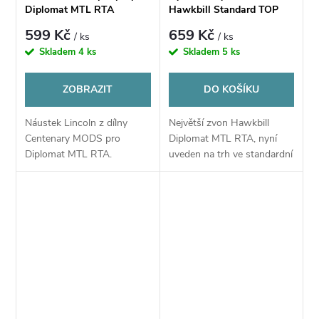
Diplomat MTL RTA
Hawkbill Standard TOP
refill pro Centenary Mods
599 Kč
659 Kč
/ ks
/ ks
Diplomat MTL RTA
Skladem
4 ks
Skladem
5 ks
ZOBRAZIT
DO KOŠÍKU
Náustek Lincoln z dílny
Největší zvon Hawkbill
Centenary MODS pro
Diplomat MTL RTA, nyní
Diplomat MTL RTA.
uveden na trh ve standardní
verzi s vrchním plněním.