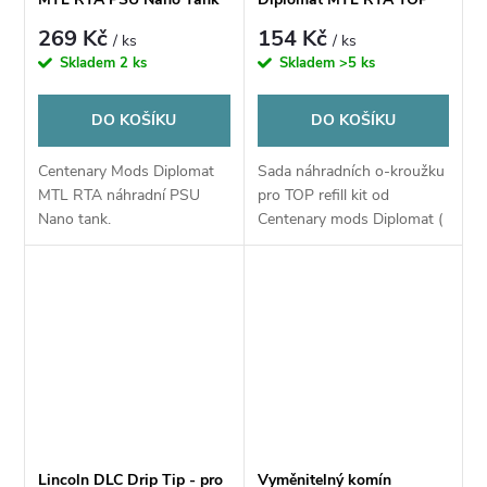
refill
269 Kč
154 Kč
/ ks
/ ks
Skladem
2 ks
Skladem
>5 ks
DO KOŠÍKU
DO KOŠÍKU
Centenary Mods Diplomat
Sada náhradních o-kroužku
MTL RTA náhradní PSU
pro TOP refill kit od
Nano tank.
Centenary mods Diplomat (
Pouze pro top refill a konec
komínu) (černé NRB70;
průhledné VMQ60)
Lincoln DLC Drip Tip - pro
Vyměnitelný komín