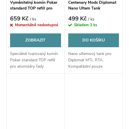
Vyměnitelný komín Poker
Centenary Mods Diplomat
standard TOP refill pro
Nano Ultem Tank
Centenary Mods Diplomat
659 Kč
499 Kč
/ ks
/ ks
MTL RTA
Momentálně nedostupné
Skladem
3 ks
ZOBRAZIT
DO KOŠÍKU
Speciálně tvarovaný komín
Nano ultemový tank pro
Poker standard TOP refill
Diplomat MTL RTA.
pro atomizéry řady
Kompatibilní pouze
Diplomat MTL RTA
s Centenary Mods Diplomat
Nose Warmer