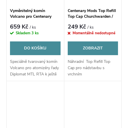
Vyměnitelný komín
Centenary Mods Top Refill
Volcano pro Centenary
Top Cap Churchwarden /
Mods Diplomat MTL RTA
Nose Warmer
659 Kč
249 Kč
/ ks
/ ks
Skladem
3 ks
Momentálně nedostupné
DO KOŠÍKU
ZOBRAZIT
Speciálně tvarovaný komín
Náhradní Top Refill Top
Volcano pro atomizéry řady
Cap pro nádstavbu s
Diplomat MTL RTA k ještě
vrchním
lepšímu podání chuti všech
plněním Churchwarden /
druhů e-liquidů s vrchním
Nose Warmer
plněním.