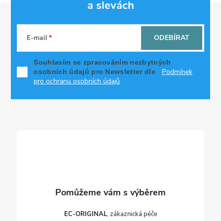
a slevách
Z
á
E-mail
ODEBÍRAT
p
Souhlasím se zpracováním nezbytných
Podmínek
osobních údajů pro Newsletter dle
a
pro ochranu osobních údajů
t
í
EC-ORIGINAL