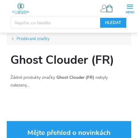
Přejít
NÁKUPNÍ
KOŠÍK
na
obsah
HLEDAT
Prodávané značky
Ghost Clouder (FR)
Žádné produkty značky
Ghost Clouder (FR)
nebyly
nalezeny...
Mějte přehled o novinkách