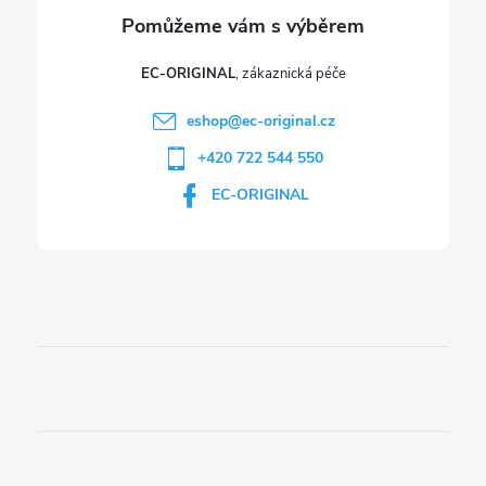
ý
p
EC-ORIGINAL
i
eshop
@
ec-original.cz
+420 722 544 550
s
EC-ORIGINAL
u