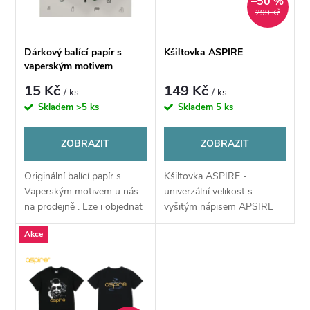
n
–50 %
i
299 Kč
í
s
Dárkový balící papír s
Kšiltovka ASPIRE
p
vaperským motivem
p
15 Kč
149 Kč
/ ks
/ ks
r
Skladem
>5 ks
Skladem
5 ks
r
o
ZOBRAZIT
ZOBRAZIT
o
d
Originální balící papír s
Kšiltovka ASPIRE -
d
Vaperským motivem u nás
univerzální velikost s
u
na prodejně . Lze i objednat
vyšitým nápisem APSIRE
u
a zaslat viz popis. Velmi
Akce
kvalitní (115g/m2) dárkový
k
balící papír, velikost A2 (42
k
cm x...
t
t