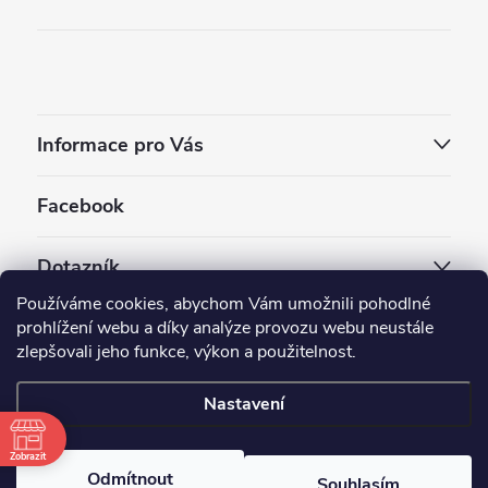
Informace pro Vás
Facebook
Dotazník
Používáme cookies, abychom Vám umožnili pohodlné
Jaký styl vapování vám vyhovuje ?
prohlížení webu a díky analýze provozu webu neustále
zlepšovali jeho funkce, výkon a použitelnost.
Počet hlasů:
3910
Nastavení
Copyright 2026
EC-ORIGINAL
. Všechna práva vyhrazena.
Upravit nastavení cookies
Zobrazit
Odmítnout
Souhlasím