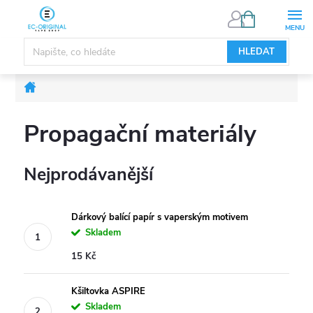
Přejít
NÁKUPNÍ
KOŠÍK
na
obsah
HLEDAT
Domů
Propagační materiály
Nejprodávanější
Dárkový balící papír s vaperským motivem
Skladem
15 Kč
Kšiltovka ASPIRE
Skladem