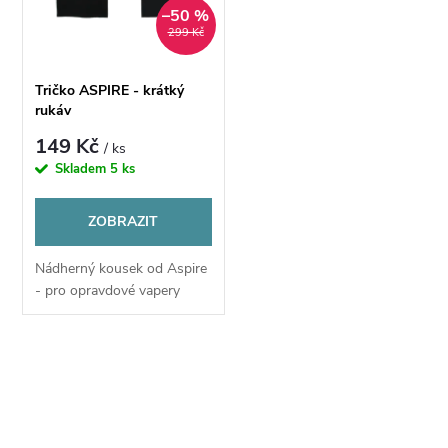
ů
–50 %
ů
299 Kč
Tričko ASPIRE - krátký
rukáv
149 Kč
/ ks
Skladem
5 ks
ZOBRAZIT
Nádherný kousek od Aspire
- pro opravdové vapery
O
v