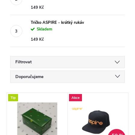
149 Kč
Tričko ASPIRE - krátký rukáv
Skladem
149 Kč
Filtrovat
Ř
Doporučujeme
a
Nejlevnější
V
Tip
Akce
Nejdražší
z
ý
Nejprodávanější
e
p
Abecedně